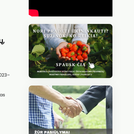
ų,
2023–
nas