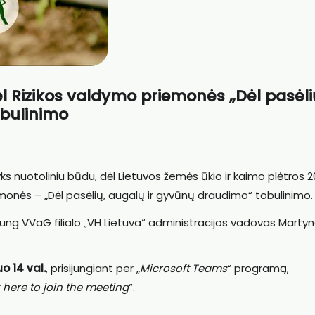
ėl Rizikos valdymo priemonės „Dėl pasėli
obulinimo
vyks nuotoliniu būdu, dėl Lietuvos žemės ūkio ir kaimo plėtros 
monės – „Dėl pasėlių, augalų ir gyvūnų draudimo“ tobulinimo.
ung VVaG filialo „VH Lietuva“ administracijos vadovas Marty
o 14 val.
, prisijungiant per „
Microsoft Teams
“ programą,
 here to join the meeting
“.
_______