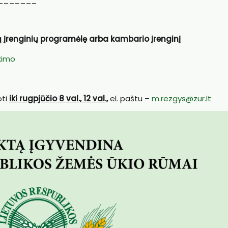
ų įrenginių programėlę arba kambario įrenginį
ikimo
oti
iki rugpjūčio 8 val., 12 val.,
el. paštu –
m.rezgys@zur.lt