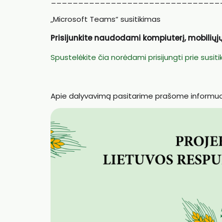
„Microsoft Teams“ susitikimas
Prisijunkite naudodami kompiuterį, mobiliųj
Spustelėkite čia norėdami prisijungti prie susit
Apie dalyvavimą pasitarime prašome informu