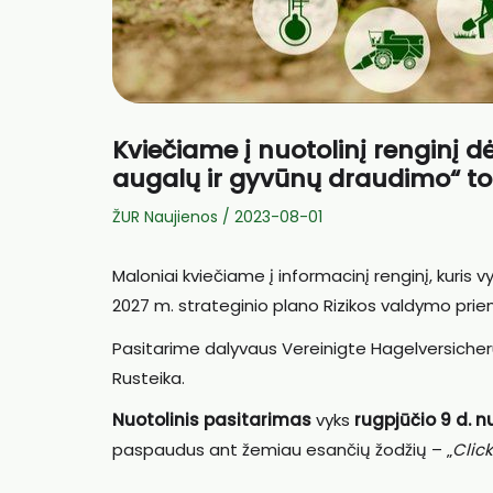
Kviečiame į nuotolinį renginį d
augalų ir gyvūnų draudimo“ t
ŽUR Naujienos
/
2023-08-01
Maloniai kviečiame į informacinį renginį, kuris 
2027 m. strateginio plano Rizikos valdymo prie
Pasitarime dalyvaus Vereinigte Hagelversicher
Rusteika.
Nuotolinis pasitarimas
vyks
rugpjūčio 9 d. nu
paspaudus ant žemiau esančių žodžių – „
Click
_______________________________