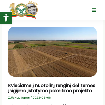
Pereiti
prie
Open toolbar
Main
turinio
Menu
Kviečiame į nuotolinį renginį dėl žemės
įsigijimo įstatymo pakeitimo projekto
ŽUR Naujienos
/
2023-03-06