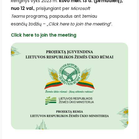
Renginys vyks 2023 m.
kovo mėn. 13 d. (pirmadienį),
nuo 12 val.
, prisijungiant per
Microsoft
Teams
programą, paspaudus ant žemiau
esančių žodžių – „
Click here to join the meeting
“.
Click here to join the meeting