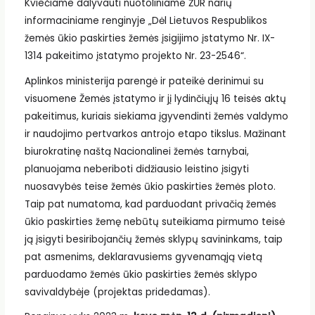
Kviečiame dalyvauti nuotoliniame ŽŪR narių
informaciniame renginyje „Dėl Lietuvos Respublikos
žemės ūkio paskirties žemės įsigijimo įstatymo Nr. IX-
1314 pakeitimo įstatymo projekto Nr. 23-2546“.
Aplinkos ministerija parengė ir pateikė derinimui su
visuomene Žemės įstatymo ir jį lydinčiųjų 16 teisės aktų
pakeitimus, kuriais siekiama įgyvendinti žemės valdymo
ir naudojimo pertvarkos antrojo etapo tikslus. Mažinant
biurokratinę naštą Nacionalinei žemės tarnybai,
planuojama neberiboti didžiausio leistino įsigyti
nuosavybės teise žemės ūkio paskirties žemės ploto.
Taip pat numatoma, kad parduodant privačią žemės
ūkio paskirties žemę nebūtų suteikiama pirmumo teisė
ją įsigyti besiribojančių žemės sklypų savininkams, taip
pat asmenims, deklaravusiems gyvenamąją vietą
parduodamo žemės ūkio paskirties žemės sklypo
savivaldybėje (projektas pridedamas).