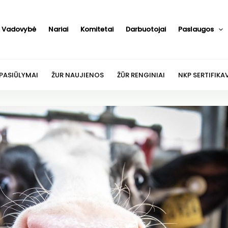
Vadovybė
Nariai
Komitetai
Darbuotojai
Paslaugos
 PASIŪLYMAI
ŽUR NAUJIENOS
ŽŪR RENGINIAI
NKP SERTIFIKA