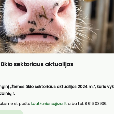
ūkio sektoriaus aktualijas
renginį „Žemės ūkio sektoriaus aktualijos 2024 m.”, kuris vy
ainių r.
auksime el. paštu
l.datkuniene@zur.lt
arba tel. 8 616 03936.