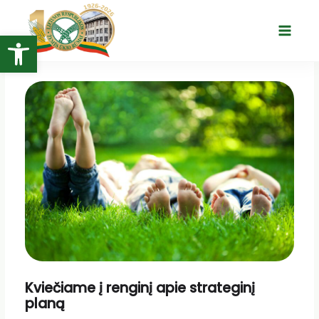
Pereiti
prie
Open toolbar
Main
turinio
Menu
Kviečiame į renginį apie strateginį
planą