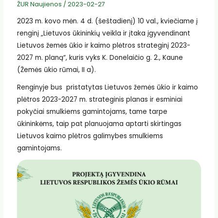
ŽUR Naujienos
/
2023-02-27
2023 m. kovo mėn. 4 d. (šeštadienį) 10 val., kviečiame į
renginį „Lietuvos ūkininkių veikla ir įtaka įgyvendinant
Lietuvos žemės ūkio ir kaimo plėtros strateginį 2023-
2027 m. planą“, kuris vyks K. Donelaičio g. 2., Kaune
(Žemės ūkio rūmai, II a).
Renginyje bus pristatytas Lietuvos žemės ūkio ir kaimo
plėtros 2023-2027 m. strateginis planas ir esminiai
pokyčiai smulkiems gamintojams, tame tarpe
ūkininkėms, taip pat planuojama aptarti skirtingas
Lietuvos kaimo plėtros galimybes smulkiems
gamintojams.