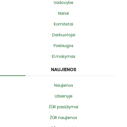
Vadovybė
Nariai
Komitetai
Darbuotojai
Paslaugos
El.mokymas
NAUJIENOS
Naujienos
Užsienyje
ŽŪR pasiūlymai
ŽŪR naujienos