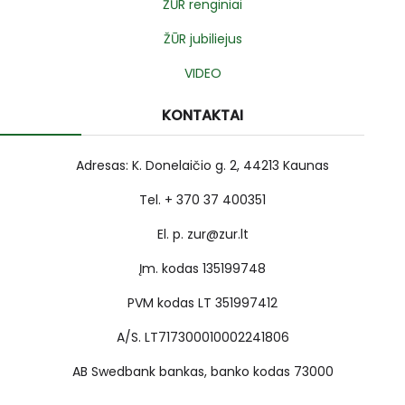
ŽŪR renginiai
ŽŪR jubiliejus
VIDEO
KONTAKTAI
Adresas: K. Donelaičio g. 2, 44213 Kaunas
Tel. + 370 37 400351
El. p. zur@zur.lt
Įm. kodas 135199748
PVM kodas LT 351997412
A/S. LT717300010002241806
AB Swedbank bankas, banko kodas 73000