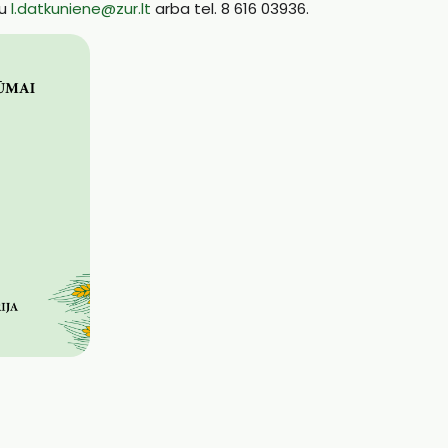
tu
l.datkuniene@zur.lt
arba tel. 8 616 03936.