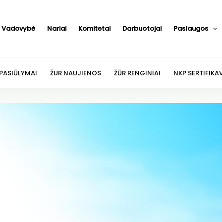
Vadovybė
Nariai
Komitetai
Darbuotojai
Paslaugos
 PASIŪLYMAI
ŽUR NAUJIENOS
ŽŪR RENGINIAI
NKP SERTIFIKA