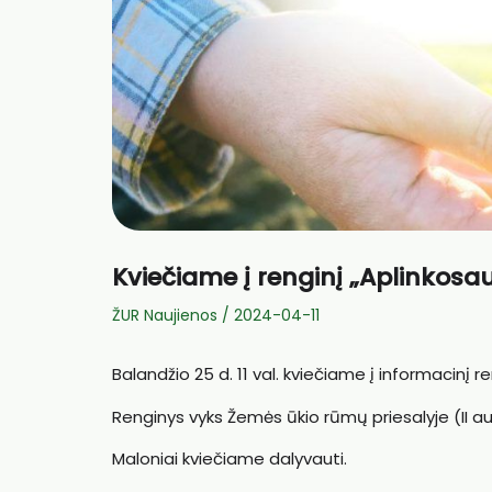
Kviečiame į renginį „Aplinkosau
ŽUR Naujienos
/
2024-04-11
Balandžio 25 d. 11 val. kviečiame į informacinį r
Renginys vyks Žemės ūkio rūmų priesalyje (II au
Maloniai kviečiame dalyvauti.