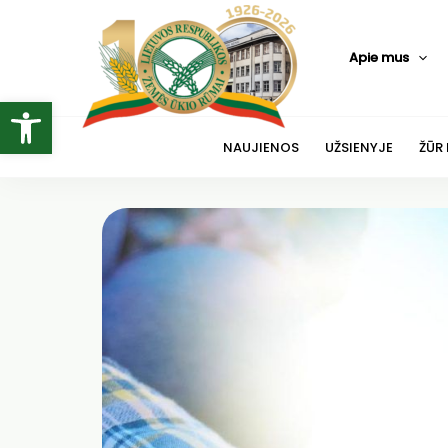
Pereiti
prie
Apie mus
turinio
Open toolbar
NAUJIENOS
UŽSIENYJE
ŽŪR