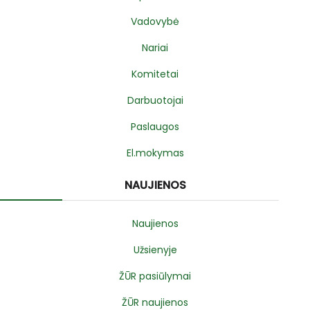
Vadovybė
Nariai
Komitetai
Darbuotojai
Paslaugos
El.mokymas
NAUJIENOS
Naujienos
Užsienyje
ŽŪR pasiūlymai
ŽŪR naujienos