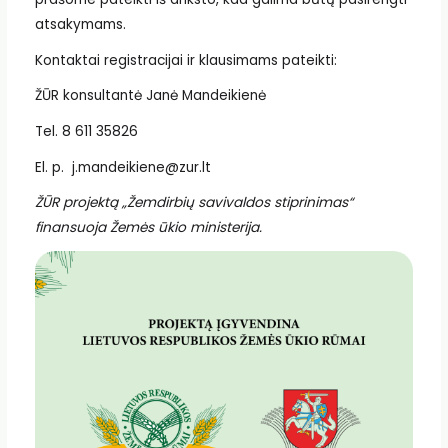
atsakymams.
Kontaktai registracijai ir klausimams pateikti:
ŽŪR konsultantė Janė Mandeikienė
Tel. 8 611 35826
El. p. j.mandeikiene@zur.lt
ŽŪR projektą „Žemdirbių savivaldos stiprinimas“
finansuoja Žemės ūkio ministerija.