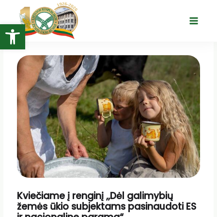
Pereiti
prie
Open toolbar
Main
turinio
Menu
Kviečiame į renginį ,,Dėl galimybių
žemės ūkio subjektams pasinaudoti ES