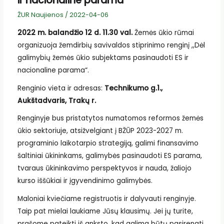
ir nacionaline parama“
ŽUR Naujienos
/
2022-04-06
2022 m. balandžio 12 d. 11.30 val.
Žemės ūkio rūmai
organizuoja žemdirbių savivaldos stiprinimo renginį ,,Dėl
galimybių žemės ūkio subjektams pasinaudoti ES ir
nacionaline parama“.
Renginio vieta ir adresas:
Technikumo g.1.,
Aukštadvaris, Trakų r.
Renginyje bus pristatytos numatomos reformos žemės
ūkio sektoriuje, atsižvelgiant į BŽŪP 2023-2027 m.
programinio laikotarpio strategiją, galimi finansavimo
šaltiniai ūkininkams, galimybės pasinaudoti ES parama,
tvaraus ūkininkavimo perspektyvos ir nauda, žaliojo
kurso iššūkiai ir įgyvendinimo galimybės.
Maloniai kviečiame registruotis ir dalyvauti renginyje.
Taip pat mielai laukiame Jūsų klausimų. Jei jų turite,
prašome pateikti iš anksto, kad galima būtų pasirengti