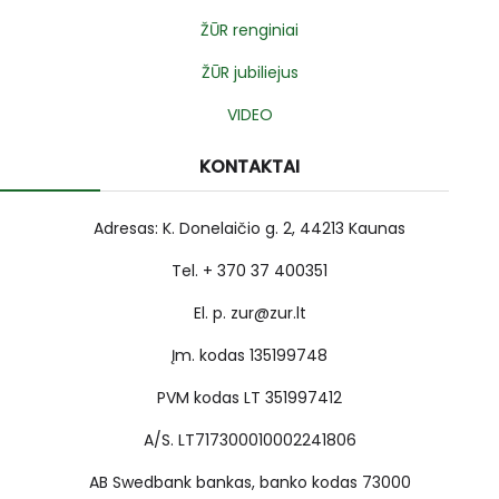
ŽŪR renginiai
ŽŪR jubiliejus
VIDEO
KONTAKTAI
Adresas: K. Donelaičio g. 2, 44213 Kaunas
Tel. + 370 37 400351
El. p. zur@zur.lt
Įm. kodas 135199748
PVM kodas LT 351997412
A/S. LT717300010002241806
AB Swedbank bankas, banko kodas 73000