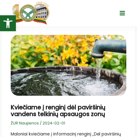
Pereiti
prie
Open toolbar
Main
turinio
Menu
Kviečiame į renginį dėl paviršinių
vandens telkinių apsaugos zonų
ŽUR Naujienos
/
2024-02-01
Maloniai kviečiame į informacinį renginį „Dėl paviršinių