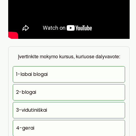
Įvertinkite mokymo kursus, kuriuose dalyvavote:
1-labai blogai
2-blogai
3-vidutiniškai
4-gerai