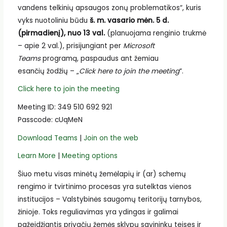
vandens telkinių apsaugos zonų problematikos“, kuris
vyks nuotoliniu būdu
š. m. vasario mėn. 5 d.
(pirmadienį), nuo 13 val.
(planuojama renginio trukmė
– apie 2 val.), prisijungiant per
Microsoft
Teams
programą, paspaudus ant žemiau
esančių žodžių – „
Click here to join the meeting
“.
Click here to join the meeting
Meeting ID: 349 510 692 921
Passcode: cUqMeN
Download Teams
|
Join on the web
Learn More
|
Meeting options
Šiuo metu visas minėtų žemėlapių ir (ar) schemų
rengimo ir tvirtinimo procesas yra sutelktas vienos
institucijos – Valstybinės saugomų teritorijų tarnybos,
žinioje. Toks reguliavimas yra ydingas ir galimai
pažeidžiantis privačių žemės sklypų savininkų teises ir