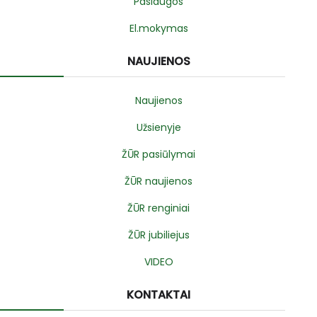
Paslaugos
El.mokymas
NAUJIENOS
Naujienos
Užsienyje
ŽŪR pasiūlymai
ŽŪR naujienos
ŽŪR renginiai
ŽŪR jubiliejus
VIDEO
KONTAKTAI