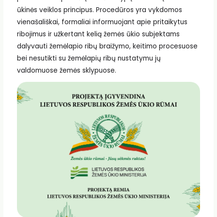
ūkinės veiklos principus. Procedūros yra vykdomos
vienašališkai, formaliai informuojant apie pritaikytus
ribojimus ir užkertant kelią žemės ūkio subjektams
dalyvauti žemėlapio ribų braižymo, keitimo procesuose
bei nesutikti su žemėlapių ribų nustatymu jų
valdomuose žemės sklypuose.