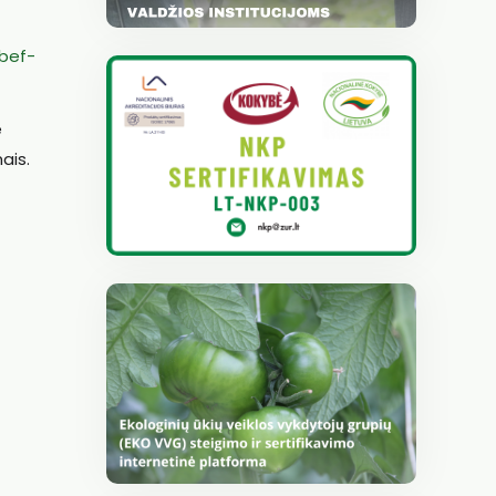
bef-
e
ais.