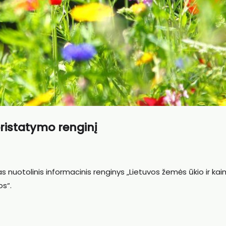
pristatymo renginį
as nuotolinis informacinis renginys „Lietuvos žemės ūkio ir ka
os“.