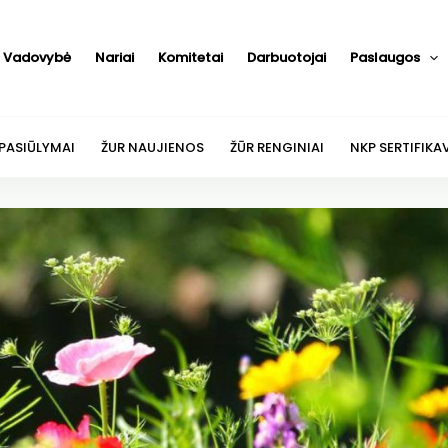
Vadovybė
Nariai
Komitetai
Darbuotojai
Paslaugos
 PASIŪLYMAI
ŽUR NAUJIENOS
ŽŪR RENGINIAI
NKP SERTIFIKA