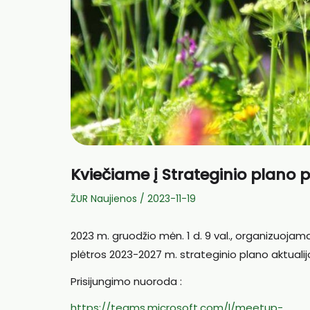
Kviečiame į Strateginio plano 
ŽUR Naujienos
/
2023-11-19
2023 m. gruodžio mėn. 1 d. 9 val., organizuojam
plėtros 2023-2027 m. strateginio plano aktualij
Prisijungimo nuoroda :
https://teams.microsoft.com/l/meetup-