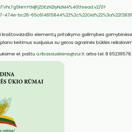
TVhLTg5NmYtMjFjZDEzN2IyNzM4%40thread.v2/0?
7-474e-bc26-65c614615844%22%2c%22Oid%22%3a%22f283f
ti kraštovaizdžio elementų pritaikymo galimybes gamybinės
o plano keitimus susijusius su geros agrarinės būklės reikalavim
auksime el. paštu
a.ribasauskiene@zur.lt
arba tel. 8 65239578.