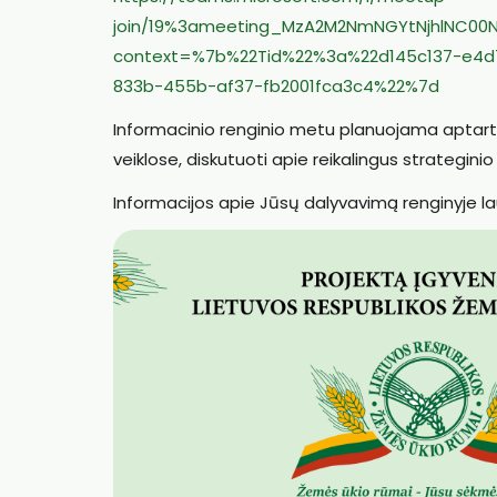
join/19%3ameeting_MzA2M2NmNGYtNjhlNC00N
context=%7b%22Tid%22%3a%22d145c137-e4d
833b-455b-af37-fb2001fca3c4%22%7d
Informacinio renginio metu planuojama aptar
veiklose, diskutuoti apie reikalingus strategini
Informacijos apie Jūsų dalyvavimą renginyje l