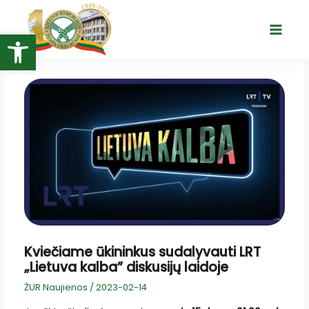
Pereiti
prie
Open toolbar
Main
turinio
Menu
Kviečiame ūkininkus sudalyvauti LRT
„Lietuva kalba” diskusijų laidoje
ŽUR Naujienos
/
2023-02-14