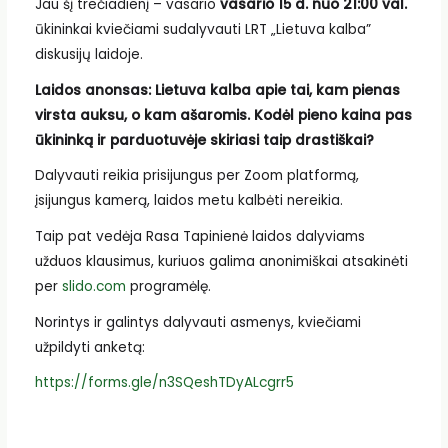
Jau šį trečiadienį – vasario
vasario 15 d. nuo 21:00 val.
ūkininkai kviečiami sudalyvauti LRT „Lietuva kalba”
diskusijų laidoje.
Laidos anonsas: Lietuva kalba apie tai, kam pienas
virsta auksu, o kam ašaromis. Kodėl pieno kaina pas
ūkininką ir parduotuvėje skiriasi taip drastiškai?
Dalyvauti reikia prisijungus per Zoom platformą,
įsijungus kamerą, laidos metu kalbėti nereikia.
Taip pat vedėja Rasa Tapinienė laidos dalyviams
užduos klausimus, kuriuos galima anonimiškai atsakinėti
per
slido.com
programėlę.
Norintys ir galintys dalyvauti asmenys, kviečiami
užpildyti anketą:
https://forms.gle/n3SQeshTDyALcgrr5