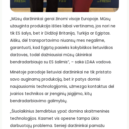
„Mūsų daržininkai gerai žinomi visoje Europoje. Mūsų
užauginta produkcija išties labai vertinama, jos nori ne
tik ES šalys, bet ir Didžioji Britanija, Turkija ar Egiptas.
Aišku, dėl transportavimo niuansų mes negalime,
garantuoti, kad Egiptą pasieks kokybiškos lietuviškos
daržovės, todėl dažniausiai mūsų ūkininkai
bendradarbiauja su ES šalimis“, – sakė LDAA vadovė.
Minėtoje parodoje lietuviai daržininkai ne tik pristato
savo auginamą produkciją, bet ir patys domisi
naujausiomis technologijomis, užmezga kontaktus dėl
įvairios technikos ar įrenginių įsigijimo, kitų
bendradarbiavimo galimybių.
„Šiuolaikinius žemdirbius ypač domina skaitmeninės
technologijos. Kasmet vis opesne tampa ūkio
darbuotojų problema. Senieji daržininkai pamažu