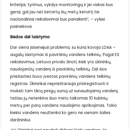
kriterijai, tyrimus, vykdys monitoringą ir jei viskas bus
gerai, gal jau net ketvirtą šių metų ketvirtį tie
nacionaliniai reikalavimai bus panaikinti“, – vylėsi
pašnekovė.
Bėdos dėl laistymo
Dar viena įsisenėjusi problema, su kuria kovoja LDAA –
augalų laistymas iš paviršinių vandens telkinių. Pagal ES
reikalavimus, Lietuva privalo žinoti, kiek yra ūkininkų,
naudojančių vandenį iš paviršinių telkinių. Dėl šios
priežasties buvo įvestas paviršinių vandens telkinių
registras. Ūkininkai neprieštarauja prisiregistruoti ir
mokėti tam tikrą pinigų sumą už sunaudojamą vandenį,
tačiau jų netenkina šiuo metu taikomas 10 kubinių
metrų per parą vandens naudojimo apribojimas. Tokio
kiekio vandens neužtenka ko gero nė vienam šalies
daržininkui.