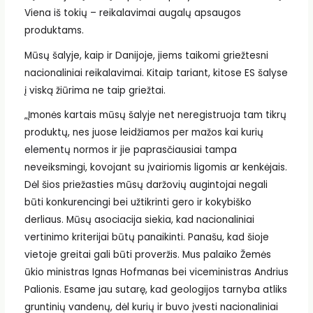
Viena iš tokių – reikalavimai augalų apsaugos
produktams.
Mūsų šalyje, kaip ir Danijoje, jiems taikomi griežtesni
nacionaliniai reikalavimai. Kitaip tariant, kitose ES šalyse
į viską žiūrima ne taip griežtai.
„Įmonės kartais mūsų šalyje net neregistruoja tam tikrų
produktų, nes juose leidžiamos per mažos kai kurių
elementų normos ir jie paprasčiausiai tampa
neveiksmingi, kovojant su įvairiomis ligomis ar kenkėjais.
Dėl šios priežasties mūsų daržovių augintojai negali
būti konkurencingi bei užtikrinti gero ir kokybiško
derliaus. Mūsų asociacija siekia, kad nacionaliniai
vertinimo kriterijai būtų panaikinti. Panašu, kad šioje
vietoje greitai gali būti proveržis. Mus palaiko Žemės
ūkio ministras Ignas Hofmanas bei viceministras Andrius
Palionis. Esame jau sutarę, kad geologijos tarnyba atliks
gruntinių vandenų, dėl kurių ir buvo įvesti nacionaliniai