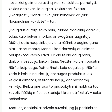
nesunkiai galima surasti jų visų kontaktus, pamatyti,
kokias daržoves jie augina, kokius sertifikatus –
„Ekoagros“, „Global GAP“, „NKP kokybės“ ar „NKP
Nacionalinės kokybės“ – turi.
„Daugiausiai tarp savo narių turime tradicinių daržovių,
tokių, kaip bulvės, morkos ar svogūnai, augintojų.
Didžioji dalis neapsiriboja viena rūšimi, o augina gana
platų asortimentą. Manau, kad daržovių auginimas –
perspektyvi verslo šaka. Tik čia reikia daug rankų
darbo, investicijų, laiko ir žinių. Neužtenka vien pasėti ir
žiūrėti, kaip auga. Reikia žinoti, kaip augalus prižiūrėti,
kada ir kokius naudoti jų apsaugos produktus. Juk
keičiasi klimatas, atsiranda naujų, dar nežinomų
kenkėjų. Reikia prie viso to prisitaikyti ir išmokti su tuo
kovoti. Iššūkių mūsų sektoriuje tikrai netrūksta“, – sakė
pašnekovė.
Anot jos, daržininkai privalo suvokti, jog jų pasirinktas