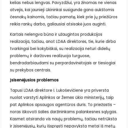
kelias nebus lengvas. Pavyzdžiui, yra žinomas ne vienas
atvejis, kai jaunieji ūkininkai susigundė gana aukštomis
česnakų kainomis, tačiau pamatę, kiek prie jų priežiūros
reikia rankų darbo, galiausiai atsisakė juos auginti.
Kartais nelengva būna ir užaugintos produkcijos
realizacija, tačiau, anot LDAA direktorės, tie, kurie dirba
tvarkingai bei kokybiškai, su realizacija neturi didelių
problemų ir daržoves realizuoja turguose,
bendradarbiaudami su perpardavinėtojais ar tiesiogiai
su prekybos centrais.
Įsisenėjusios problemos
Tapusi LDAA direktore I. Lukoševičienė yra priversta
nuolat varstyti Aplinkos ar Žemės ūkio ministerijų, taip
pat Aplinkos apsaugos agentūros duris. To priežastis –
noras iškovoti šalies daržininkams palankesnes sąlygas.
Kasmet atsiranda vis naujų problemų, tačiau netrūksta
ir įsisenėjusių, kurių išspręsti nepavyksta metai iš metų.