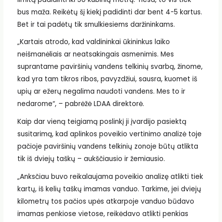
bus maža. Reikėtų šį kiekį padidinti dar bent 4-5 kartus.
Bet ir tai padėtų tik smulkiesiems daržininkams.
„Kartais atrodo, kad valdininkai ūkininkus laiko
neišmanėliais ar neatsakingais asmenimis. Mes
suprantame paviršinių vandens telkinių svarbą, žinome,
kad yra tam tikros ribos, pavyzdžiui, sausra, kuomet iš
upių ar ežerų negalima naudoti vandens. Mes to ir
nedarome“, – pabrėžė LDAA direktorė.
Kaip dar vieną teigiamą poslinkį ji įvardijo pasiektą
susitarimą, kad aplinkos poveikio vertinimo analizė toje
pačioje paviršinių vandens telkinių zonoje būtų atlikta
tik iš dviejų taškų – aukščiausio ir žemiausio.
„Anksčiau buvo reikalaujama poveikio analizę atlikti tiek
kartų, iš kelių taškų imamas vanduo. Tarkime, jei dviejų
kilometrų tos pačios upės atkarpoje vanduo būdavo
imamas penkiose vietose, reikėdavo atlikti penkias