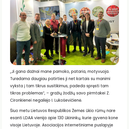
„Ji gana dažnai mane pamoko, pataria, motyvuoja.
Turėdama daugiau patirties ji net kartais su manimi
vyksta į tam tikrus susitikimus, padeda spręsti tam
tikras problemas“, – gražių žodžių savo pirmtakei Z.
Cironkienei negailėjo I. Lukoševičienė.
Šiuo metu Lietuvos Respublikos Žemės ūkio rūmų nare
esanti LDAA vienija apie 130 ūkininkų, kurie gyvena kone
visoje Lietuvoje. Asociacijos internetiniame puslapyje