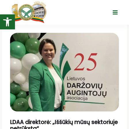
Pereiti
prie
Open toolbar
Main
turinio
Menu
LDAA direktorė: „Iššūkių mūsų sektoriuje
netrūksta“