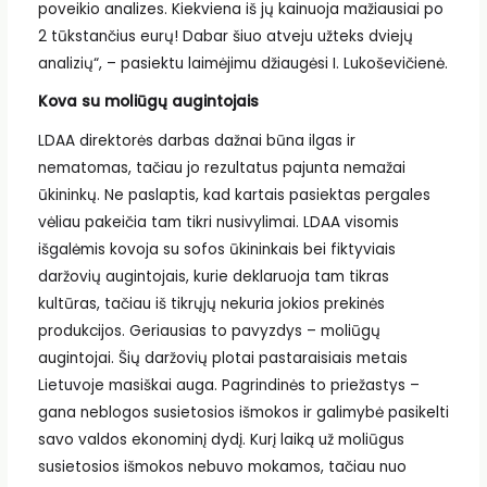
poveikio analizes. Kiekviena iš jų kainuoja mažiausiai po
2 tūkstančius eurų! Dabar šiuo atveju užteks dviejų
analizių“, – pasiektu laimėjimu džiaugėsi I. Lukoševičienė.
Kova su moliūgų augintojais
LDAA direktorės darbas dažnai būna ilgas ir
nematomas, tačiau jo rezultatus pajunta nemažai
ūkininkų. Ne paslaptis, kad kartais pasiektas pergales
vėliau pakeičia tam tikri nusivylimai. LDAA visomis
išgalėmis kovoja su sofos ūkininkais bei fiktyviais
daržovių augintojais, kurie deklaruoja tam tikras
kultūras, tačiau iš tikrųjų nekuria jokios prekinės
produkcijos. Geriausias to pavyzdys – moliūgų
augintojai. Šių daržovių plotai pastaraisiais metais
Lietuvoje masiškai auga. Pagrindinės to priežastys –
gana neblogos susietosios išmokos ir galimybė pasikelti
savo valdos ekonominį dydį. Kurį laiką už moliūgus
susietosios išmokos nebuvo mokamos, tačiau nuo