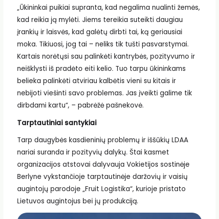
„Ūkininkai puikiai supranta, kad negalima nualinti žemės,
kad reikia ją mylėti. Jiems tereikia suteikti daugiau
įrankių ir laisvės, kad galėtų dirbti tai, ką geriausiai
moka. Tikiuosi, jog tai – neliks tik tušti pasvarstymai.
Kartais norėtųsi sau palinkėti kantrybės, pozityvumo ir
neišklysti iš pradėto eiti kelio. Tuo tarpu ūkininkams
belieka palinkėti atviriau kalbėtis vieni su kitais ir
nebijoti viešinti savo problemas. Jas įveikti galime tik
dirbdami kartu“, – pabrėžė pašnekovė.
Tarptautiniai santykiai
Tarp daugybės kasdieninių problemų ir iššūkių LDAA
nariai suranda ir pozityvių dalykų. Štai kasmet
organizacijos atstovai dalyvauja Vokietijos sostinėje
Berlyne vykstančioje tarptautinėje daržovių ir vaisių
augintojų parodoje „Fruit Logistika“, kurioje pristato
Lietuvos augintojus bei jų produkciją.