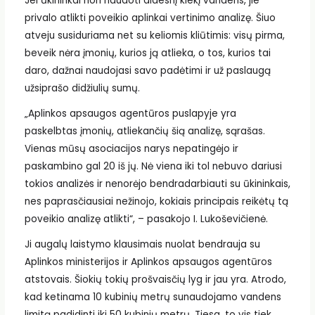
Jei ūkininkai nori naudoti didesnį kiekį vandens, jie
privalo atlikti poveikio aplinkai vertinimo analizę. Šiuo
atveju susiduriama net su keliomis kliūtimis: visų pirma,
beveik nėra įmonių, kurios ją atlieka, o tos, kurios tai
daro, dažnai naudojasi savo padėtimi ir už paslaugą
užsiprašo didžiulių sumų.
„Aplinkos apsaugos agentūros puslapyje yra
paskelbtas įmonių, atliekančių šią analizę, sąrašas.
Vienas mūsų asociacijos narys nepatingėjo ir
paskambino gal 20 iš jų. Nė viena iki tol nebuvo dariusi
tokios analizės ir nenorėjo bendradarbiauti su ūkininkais,
nes paprasčiausiai nežinojo, kokiais principais reikėtų tą
poveikio analizę atlikti“, – pasakojo I. Lukoševičienė.
Ji augalų laistymo klausimais nuolat bendrauja su
Aplinkos ministerijos ir Aplinkos apsaugos agentūros
atstovais. Šiokių tokių prošvaisčių lyg ir jau yra. Atrodo,
kad ketinama 10 kubinių metrų sunaudojamo vandens
limitą padidinti iki 50 kubinių metrų. Tiesa, to vis tiek