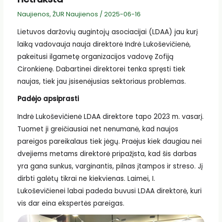
Naujienos
,
ŽUR Naujienos
/
2025-06-16
Lietuvos daržovių augintojų asociacijai (LDAA) jau kurį
laiką vadovauja nauja direktorė Indrė Lukoševičienė,
pakeitusi ilgametę organizacijos vadovę Zofiją
Cironkienę. Dabartinei direktorei tenka spręsti tiek
naujas, tiek jau įsisenėjusias sektoriaus problemas.
Padėjo apsiprasti
Indrė Lukoševičienė LDAA direktore tapo 2023 m. vasarį.
Tuomet ji greičiausiai net nenumanė, kad naujos
pareigos pareikalaus tiek jėgų. Praėjus kiek daugiau nei
dvejiems metams direktorė pripažįsta, kad šis darbas
yra gana sunkus, varginantis, pilnas įtampos ir streso. Jį
dirbti galėtų tikrai ne kiekvienas. Laimei, I.
Lukoševičienei labai padeda buvusi LDAA direktorė, kuri
vis dar eina ekspertės pareigas.