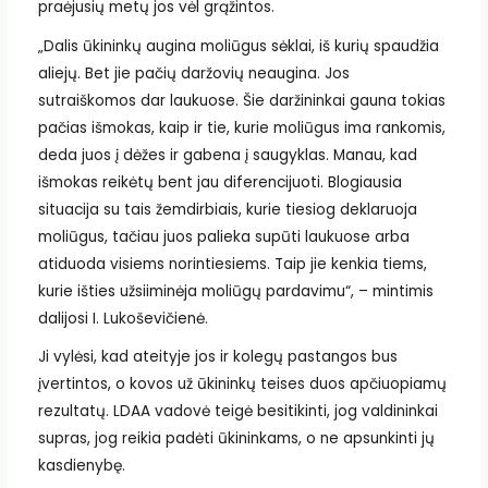
praėjusių metų jos vėl grąžintos.
„Dalis ūkininkų augina moliūgus sėklai, iš kurių spaudžia
aliejų. Bet jie pačių daržovių neaugina. Jos
sutraiškomos dar laukuose. Šie daržininkai gauna tokias
pačias išmokas, kaip ir tie, kurie moliūgus ima rankomis,
deda juos į dėžes ir gabena į saugyklas. Manau, kad
išmokas reikėtų bent jau diferencijuoti. Blogiausia
situacija su tais žemdirbiais, kurie tiesiog deklaruoja
moliūgus, tačiau juos palieka supūti laukuose arba
atiduoda visiems norintiesiems. Taip jie kenkia tiems,
kurie išties užsiiminėja moliūgų pardavimu“, – mintimis
dalijosi I. Lukoševičienė.
Ji vylėsi, kad ateityje jos ir kolegų pastangos bus
įvertintos, o kovos už ūkininkų teises duos apčiuopiamų
rezultatų. LDAA vadovė teigė besitikinti, jog valdininkai
supras, jog reikia padėti ūkininkams, o ne apsunkinti jų
kasdienybę.