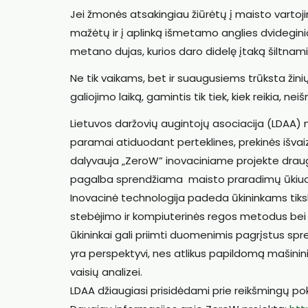
Jei žmonės atsakingiau žiūrėtų į maisto vartoj
mažėtų ir į aplinką išmetamo anglies dvideginio 
metano dujas, kurios daro didelę įtaką šiltnami
Ne tik vaikams, bet ir suaugusiems trūksta žinių
galiojimo laiką, gamintis tik tiek, kiek reikia, nei
Lietuvos daržovių augintojų asociacija (LDAA) 
paramai atiduodant perteklines, prekinės išvai
dalyvauja „ZeroW” inovaciniame projekte drauge 
pagalba sprendžiama maisto praradimų ūkiu
Inovacinė technologija padeda ūkininkams tiksl
stebėjimo ir kompiuterinės regos metodus bei dir
ūkininkai gali priimti duomenimis pagrįstus spr
yra perspektyvi, nes atlikus papildomą mašinin
vaisių analizei.
LDAA džiaugiasi prisidėdami prie reikšmingų po