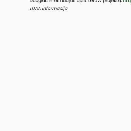
Daugiau informacijos apie ZeroW projektą:
htt
LDAA informacija