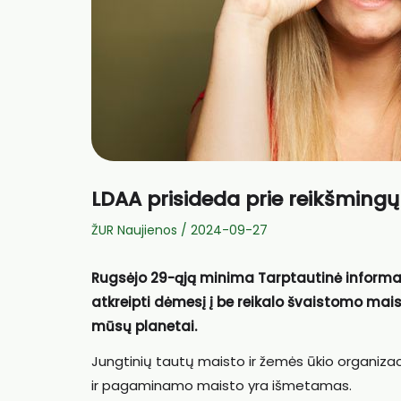
LDAA prisideda prie reikšming
ŽUR Naujienos
/
2024-09-27
Rugsėjo 29-ąją minima Tarptautinė informa
atkreipti dėmesį į be reikalo švaistomo mais
mūsų planetai.
Jungtinių tautų maisto ir žemės ūkio organiza
ir pagaminamo maisto yra išmetamas.