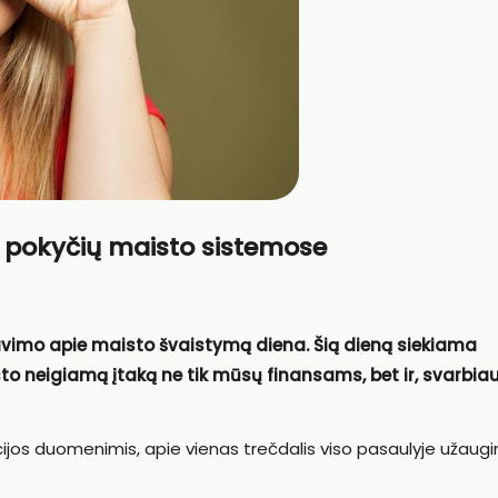
ų pokyčių maisto sistemose
vimo apie maisto švaistymą diena. Šią dieną siekiama
to neigiamą įtaką ne tik mūsų finansams, bet ir, svarbiau
cijos duomenimis, apie vienas trečdalis viso pasaulyje užau