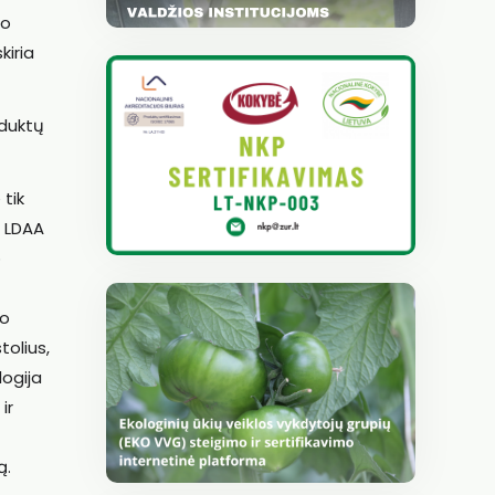
to
kiria
oduktų
tik
. LDAA
o
io
tolius,
logija
ir
ą.