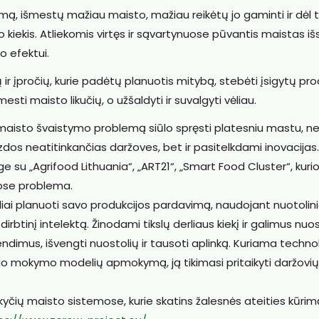
imą, išmestų mažiau maisto, mažiau reikėtų jo gaminti ir dėl 
kiekis. Atliekomis virtęs ir sąvartynuose pūvantis maistas išs
o efektui.
 ir įpročių, kurie padėtų planuotis mitybą, stebėti įsigytų pr
šmesti maisto likučių, o užšaldyti ir suvalgyti vėliau.
maisto švaistymo problemą siūlo spręsti platesniu mastu, ne 
zdos neatitinkančias daržoves, bet ir pasitelkdami inovacijas
su „Agrifood Lithuania“, „ART21“, „Smart Food Cluster“, kuri
ose problema.
iai planuoti savo produkcijos pardavimą, naudojant nuotolin
btinį intelektą. Žinodami tikslų derliaus kiekį ir galimus nuos
endimus, išvengti nuostolių ir tausoti aplinką. Kuriama techno
io mokymo modelių apmokymą, ją tikimasi pritaikyti daržovių 
kyčių maisto sistemose, kurie skatins žalesnės ateities kūrim