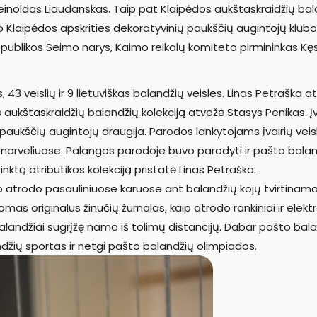
Reinoldas Liaudanskas. Taip pat Klaipėdos aukštaskraidžių ba
o Klaipėdos apskrities dekoratyvinių paukščių augintojų klubo
spublikos Seimo narys, Kaimo reikalų komiteto pirmininkas Kę
3 veislių ir 9 lietuviškas balandžių veisles. Linas Petraška a
 aukštaskraidžių balandžių kolekciją atvežė Stasys Penikas. Įv
ų paukščių augintojų draugija. Parodos lankytojams įvairių veis
i narveliuose. Palangos parodoje buvo parodyti ir pašto balan
inktą atributikos kolekciją pristatė Linas Petraška.
 atrodo pasauliniuose karuose ant balandžių kojų tvirtinam
as originalus žinučių žurnalas, kaip atrodo rankiniai ir elektr
 balandžiai sugrįžę namo iš tolimų distancijų. Dabar pašto bala
džių sportas ir netgi pašto balandžių olimpiados.