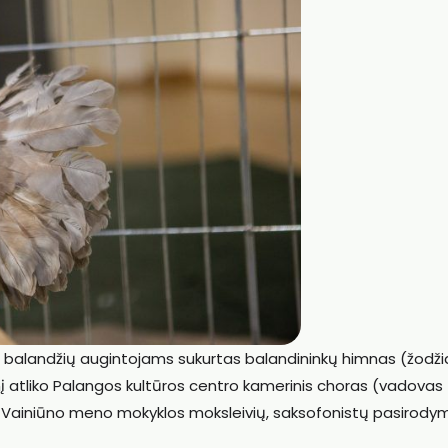
i balandžių augintojams sukurtas balandininkų himnas (žodži
ūrinį atliko Palangos kultūros centro kamerinis choras (vadovas
o Vainiūno meno mokyklos moksleivių, saksofonistų pasirody