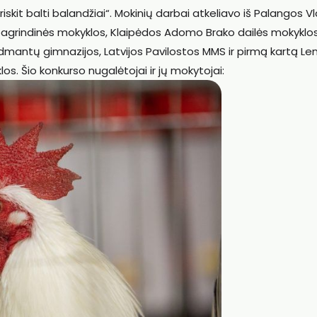
riskit balti balandžiai“. Mokinių darbai atkeliavo iš Palangos V
pagrindinės mokyklos, Klaipėdos Adomo Brako dailės mokyklos
antų gimnazijos, Latvijos Pavilostos MMS ir pirmą kartą Len
os. Šio konkurso nugalėtojai ir jų mokytojai: