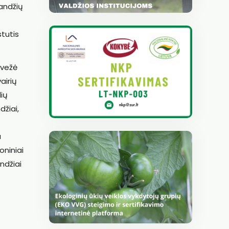
landžių
stutis
tvežė
airių
lių
džiai,
a
oniniai
ndžiai