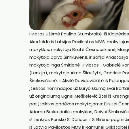
I vietas užėmė Paulina Stumbraitė iš Klaipėdo
Akerfelde iš Latvijos Pavilostos MMS, mokytojas
mokyklos, mokytoja Birutė Česnauskienė, Marga
mokytoja Daiva Šimkuvienė, ir Sofija Anastasij
mokytoja Inga Šmitienė; III vietas –Gabrielė Ra
(Lenkija), mokytoja Alma Šliaužytė, Gabrielė P
Šimkevičienė, ir Akvilė Dovidavičiūtė iš Palan
Įteiktos nominacijos už kūrybiškumą Evai Barta
už originalumą Ugnei Meškelevičiūtei iš Kreti
pat įteiktos padėkos mokytojams: Birutei Česna
Adomo Brako dailės mokyklos, Daivai Šimkevičie
iš Lenkijos Punsko S. Dariaus ir S Girėno pagrindi
iš Latvija Pavilostos MMS ir Ramunei Grikštait