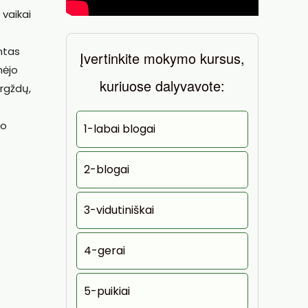
 vaikai
antas
Įvertinkite mokymo kursus,
mėjo
kuriuose dalyvavote:
argždų,
 o
1-labai blogai
2-blogai
3-vidutiniškai
4-gerai
5-puikiai