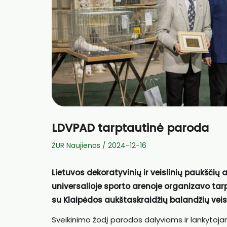
LDVPAD tarptautinė paroda
ŽUR Naujienos
/
2024-12-16
Lietuvos dekoratyvinių ir veislinių paukščių
universalioje sporto arenoje organizavo tarp
su Klaipėdos aukštaskraidžių balandžių vei
Sveikinimo žodį parodos dalyviams ir lankytoja