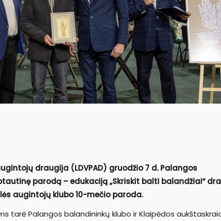
 augintojų draugija (LDVPAD) gruodžio 7 d. Palangos
tautinę parodą – edukaciją „Skriskit balti balandžiai“ dr
slės augintojų klubo 10-mečio paroda.
ms tarė Palangos balandininkų klubo ir Klaipėdos aukštaskrai