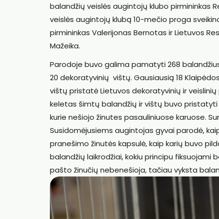
balandžių veislės augintojų klubo pirmininkas 
veislės augintojų klubą 10-mečio proga sveikin
pirmininkas Valerijonas Bernotas ir Lietuvos Re
Mažeika.
Parodoje buvo galima pamatyti 268 balandžius, 4
20 dekoratyvinių vištų. Gausiausią 18 Klaipėdos
vištų pristatė Lietuvos dekoratyvinių ir veislini
keletas šimtų balandžių ir vištų buvo pristatyt
kurie nešiojo žinutes pasauliniuose karuose. Sur
Susidomėjusiems augintojas gyvai parodė, kaip
pranešimo žinutės kapsulė, kaip karių buvo pildom
balandžių laikrodžiai, kokiu principu fiksuojami
pašto žinučių nebenešioja, tačiau vyksta balan