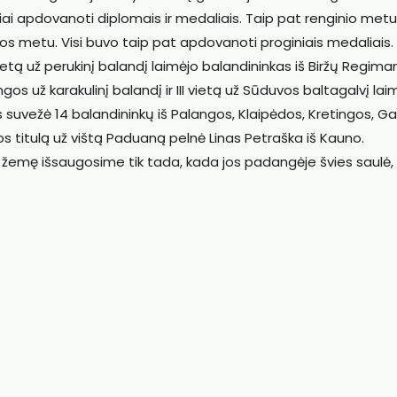
iai apdovanoti diplomais ir medaliais. Taip pat renginio metu
dos metu. Visi buvo taip pat apdovanoti proginiais medaliais.
I vietą už perukinį balandį laimėjo balandininkas iš Biržų Regim
ngos už karakulinį balandį ir III vietą už Sūduvos baltagalvį lai
us suvežė 14 balandininkų iš Palangos, Klaipėdos, Kretingos, G
štos titulą už vištą Paduaną pelnė Linas Petraška iš Kauno.
ią – žemę išsaugosime tik tada, kada jos padangėje švies saulė,