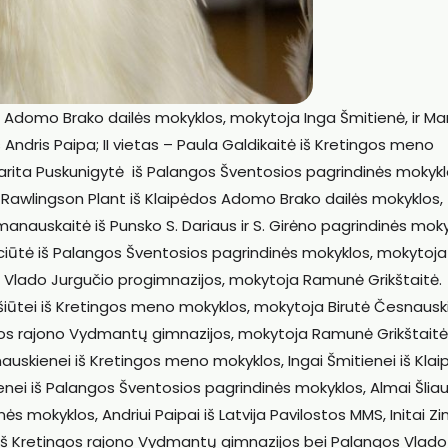
s Adomo Brako dailės mokyklos, mokytoja Inga Šmitienė, ir Ma
 Andris Paipa; II vietas – Paula Galdikaitė iš Kretingos meno
rita Puskunigytė iš Palangos Šventosios pagrindinės mokykl
a Rawlingson Plant iš Klaipėdos Adomo Brako dailės mokyklos,
manauskaitė iš Punsko S. Dariaus ir S. Girėno pagrindinės mok
ociūtė iš Palangos Šventosios pagrindinės mokyklos, mokytoja
gos Vlado Jurgučio progimnazijos, mokytoja Ramunė Grikštaitė.
šiūtei iš Kretingos meno mokyklos, mokytoja Birutė Česnausk
ngos rajono Vydmantų gimnazijos, mokytoja Ramunė Grikštaitė
uskienei iš Kretingos meno mokyklos, Ingai Šmitienei iš Kla
nei iš Palangos Šventosios pagrindinės mokyklos, Almai Šliau
nės mokyklos, Andriui Paipai iš Latvija Pavilostos MMS, Initai Zi
ei iš Kretingos rajono Vydmantų gimnazijos bei Palangos Vlado