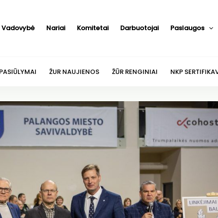
Vadovybė
Nariai
Komitetai
Darbuotojai
Paslaugos
 PASIŪLYMAI
ŽUR NAUJIENOS
ŽŪR RENGINIAI
NKP SERTIFIKA