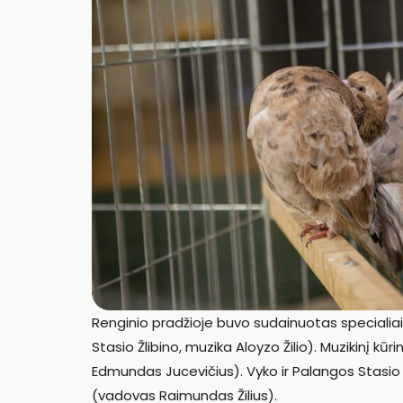
Renginio pradžioje buvo sudainuotas specialia
Stasio Žlibino, muzika Aloyzo Žilio). Muzikinį k
Edmundas Jucevičius). Vyko ir Palangos Stasi
(vadovas Raimundas Žilius).