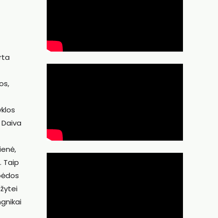
rta
os,
yklos
 Daiva
ienė,
. Taip
ipėdos
žytei
ngnikai