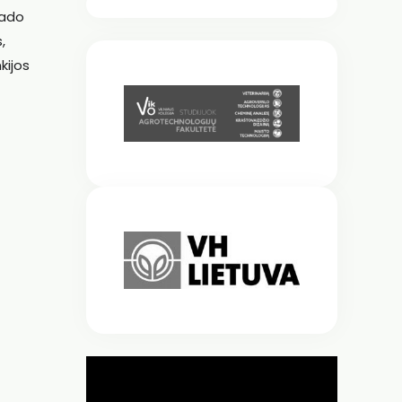
lado
,
kijos