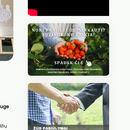
auge
džių