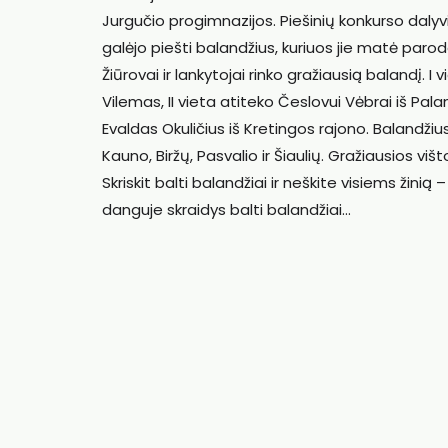
Jurgučio progimnazijos. Piešinių konkurso dalyv
galėjo piešti balandžius, kuriuos jie matė paro
Žiūrovai ir lankytojai rinko gražiausią balandį. 
Vilemas, II vieta atiteko Česlovui Vėbrai iš Pala
Evaldas Okuličius iš Kretingos rajono. Balandži
Kauno, Biržų, Pasvalio ir Šiaulių. Gražiausios vi
Skriskit balti balandžiai ir neškite visiems žin
danguje skraidys balti balandžiai…