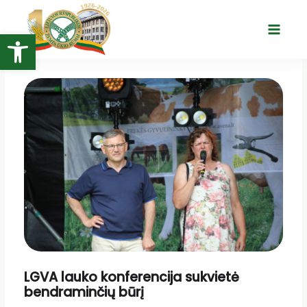
Pereiti
prie
Open toolbar
Main
turinio
Menu
LGVA lauko konferencija sukvietė
bendraminčių būrį