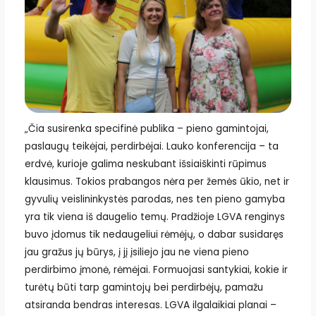
„Čia susirenka specifinė publika – pieno gamintojai,
paslaugų teikėjai, perdirbėjai. Lauko konferencija – ta
erdvė, kurioje galima neskubant išsiaiškinti rūpimus
klausimus. Tokios prabangos nėra per žemės ūkio, net ir
gyvulių veislininkystės parodas, nes ten pieno gamyba
yra tik viena iš daugelio temų. Pradžioje LGVA renginys
buvo įdomus tik nedaugeliui rėmėjų, o dabar susidaręs
jau gražus jų būrys, į jį įsiliejo jau ne viena pieno
perdirbimo įmonė, rėmėjai. Formuojasi santykiai, kokie ir
turėtų būti tarp gamintojų bei perdirbėjų, pamažu
atsiranda bendras interesas. LGVA ilgalaikiai planai –