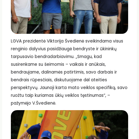
LGVA prezidentė Viktorija Švedienė sveikindama visus
renginio dalyvius pasidžiaugė bendryste ir ūkininkų
tarpusavio bendradarbiavimu. „Smagu, kad
susirenkame su šeimomis – vaikais ir anūkais,
bendraujame, dalinamės patirtimis, savo darbais ir
bendrais rūpesčiais, diskutuojame dėl ateities
perspektyvų. Jaunoji karta mato veiklos specifiką, savo
ruožtu taip kuriamas ūkių veiklos tęstinumas“, –
pažymėjo V.Švedienė.