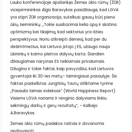
Lauko konferencijoje apsilankęs Žemės ūkio rūmų (ŽŪR)
vicepirmininkas Algis Baravykas pasidžiaugė, kad LGVA
yra stipri ŽŪR organizacija, sutelkusi gausų būrį pieno
ūkių šeimininkų. „Tokie susibūrimai kelia ūpą ir skatina
optimizmą bei tikėjimą, kad sektorius yra išties
perspektyvus. Noriu atkreipti dėmesį, kad per du
dešimtmečius, kai Lietuva įstojo į ES, užaugo nauja
ūkininkų ir kaimo plėtros dalyvių karta. Šiandien
džiaugiamės narystės ES teikiamais privalumais.
Džiugina ir tokie faktai, kaip pavyzdžiui, kad Lietuvos
gyventojai iki 30-ies metų– laimingiausi pasaulyje. Šis
faktas paskelbtas Jungtinių Tautų atliktame tyrime
„Pasaulio laimės indeksas“ (World Happiness Report).
Visiems LGVA nariams ir renginio dalyviams linkiu
sėkmingų darbų ir gerų rezultatų“, – kalbėjo
A.Baravykas.
Žemės ūkio rūmų padėkos raštais ir dovanomis
apdovanoti: