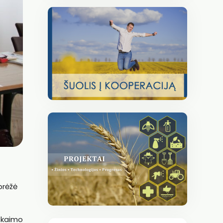
brėžė
ę kaimo