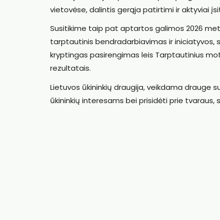
vietovėse, dalintis gerąja patirtimi ir aktyviai į
Susitikime taip pat aptartos galimos 2026 metų 
tarptautinis bendradarbiavimas ir iniciatyvos, 
kryptingas pasirengimas leis Tarptautinius mote
rezultatais.
Lietuvos ūkininkių draugija, veikdama drauge su
ūkininkių interesams bei prisidėti prie tvaraus,