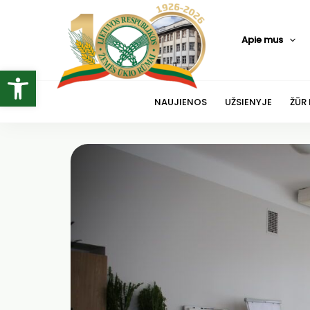
Pereiti
prie
Apie mus
turinio
Open toolbar
NAUJIENOS
UŽSIENYJE
ŽŪR