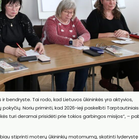
 ir bendryste. Tai rodo, kad Lietuvos ūkininkės yra aktyvios,
ų pokyčių. Noriu priminti, kad 2026-ieji paskelbti Tarptautiniais
nkės turi deramai prisidėti prie tokios garbingos misijos“, – pa
labiau stiprinti moterų ūkininkių matomumą, skatinti lyderyst