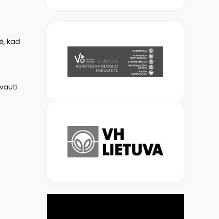
ė, kad
vauti