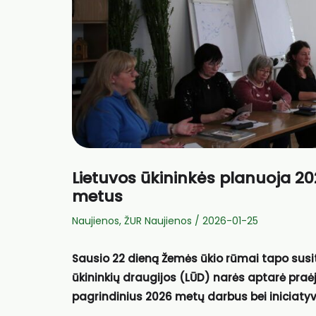
Lietuvos ūkininkės planuoja 20
metus
Naujienos
,
ŽUR Naujienos
/
2026-01-25
Sausio 22 dieną
Žemės ūkio rūmai
tapo susit
ūkininkių draugijos
(LŪD) narės aptarė praėju
pagrindinius 2026 metų darbus bei iniciatyv