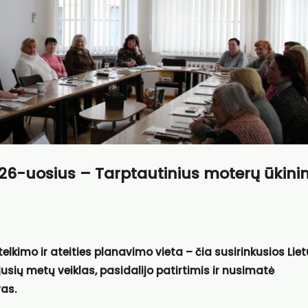
26-uosius – Tarptautinius moterų ūkini
elkimo ir ateities planavimo vieta – čia susirinkusios
Lie
sių metų veiklas, pasidalijo patirtimis ir nusimatė
as.