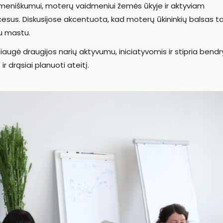
meniškumui, moterų vaidmeniui žemės ūkyje ir aktyviam
rocesus. Diskusijose akcentuota, kad moterų ūkininkių balsas 
iu mastu.
iaugė draugijos narių aktyvumu, iniciatyvomis ir stipria bendr
 ir drąsiai planuoti ateitį.