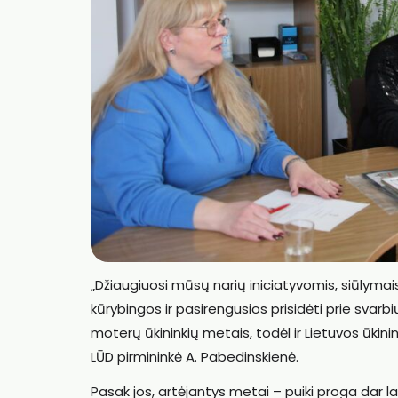
„Džiaugiuosi mūsų narių iniciatyvomis, siūlymais
kūrybingos ir pasirengusios prisidėti prie svarbi
moterų ūkininkių metais, todėl ir Lietuvos ūkini
LŪD pirmininkė A. Pabedinskienė.
Pasak jos, artėjantys metai – puiki proga dar 