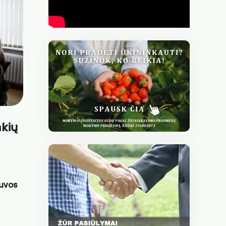
nkių
tuvos