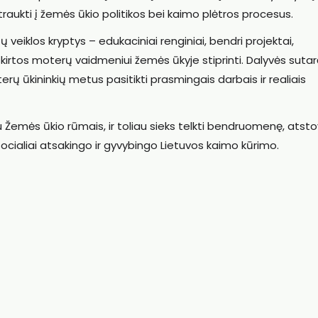
sitraukti į žemės ūkio politikos bei kaimo plėtros procesus.
veiklos kryptys – edukaciniai renginiai, bendri projektai,
skirtos moterų vaidmeniui žemės ūkyje stiprinti. Dalyvės sutar
rų ūkininkių metus pasitikti prasmingais darbais ir realiais
 Žemės ūkio rūmais, ir toliau sieks telkti bendruomenę, atsto
 socialiai atsakingo ir gyvybingo Lietuvos kaimo kūrimo.