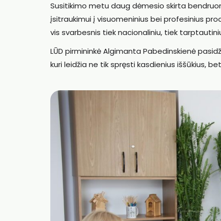
Susitikimo metu daug dėmesio skirta bendruo
įsitraukimui į visuomeninius bei profesinius p
vis svarbesnis tiek nacionaliniu, tiek tarptautin
LŪD pirmininkė
Algimanta Pabedinskienė
pasidž
kuri leidžia ne tik spręsti kasdienius iššūkius, bet