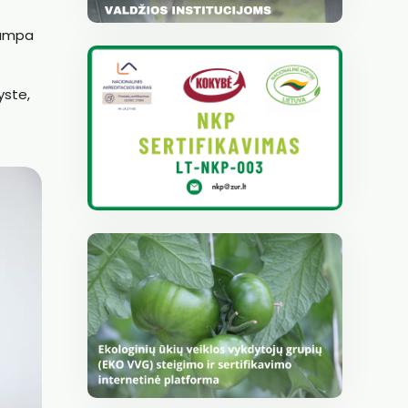
tampa
yste,