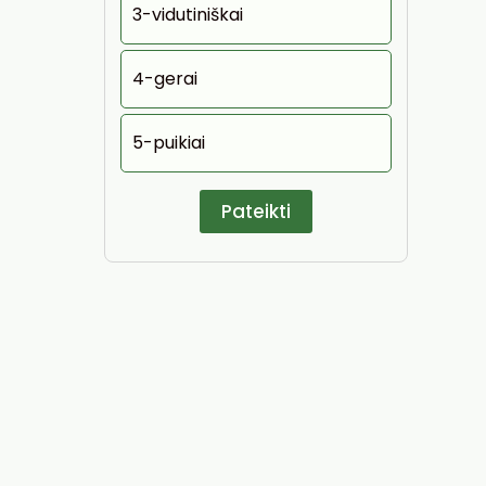
3-vidutiniškai
4-gerai
5-puikiai