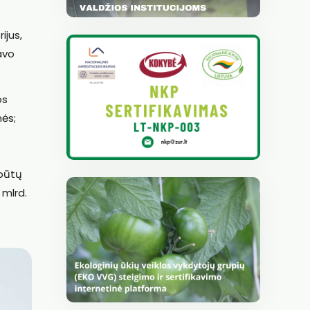
ijus,
avo
os
mės;
 būtų
 mlrd.