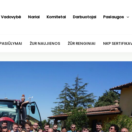
Vadovybė
Nariai
Komitetai
Darbuotojai
Paslaugos
 PASIŪLYMAI
ŽUR NAUJIENOS
ŽŪR RENGINIAI
NKP SERTIFIKA