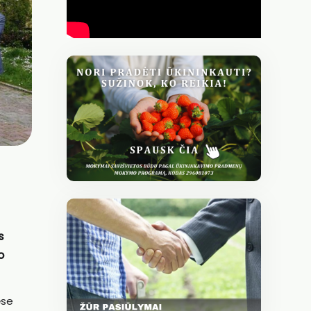
s
o
ėse