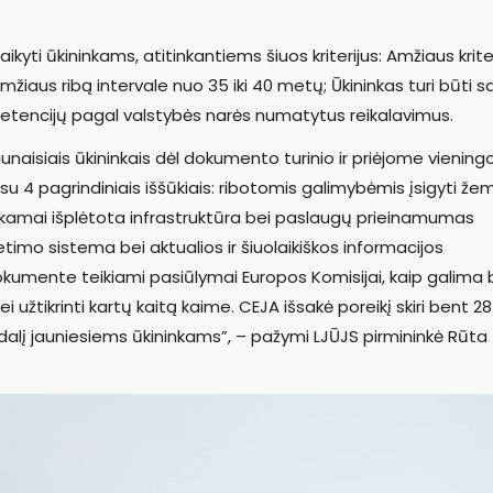
ikyti ūkininkams, atitinkantiems šiuos kriterijus: Amžiaus kriter
iaus ribą intervale nuo 35 iki 40 metų; Ūkininkas turi būti s
mpetencijų pagal valstybės narės numatytus reikalavimus.
aunaisiais ūkininkais dėl dokumento turinio ir priėjome viening
 su 4 pagrindiniais iššūkiais: ribotomis galimybėmis įsigyti že
kankamai išplėtota infrastruktūra bei paslaugų prieinamumas
imo sistema bei aktualios ir šiuolaikiškos informacijos
kumente teikiami pasiūlymai Europos Komisijai, kaip galima
užtikrinti kartų kaitą kaime. CEJA išsakė poreikį skiri bent 28
 dalį jauniesiems ūkininkams”, – pažymi LJŪJS pirmininkė Rūta