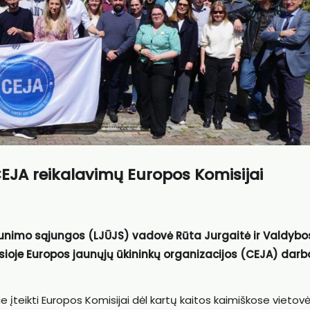
 CEJA reikalavimų Europos Komisijai
 jaunimo sąjungos (LJŪJS) vadovė Rūta Jurgaitė ir Valdybo
usioje Europos jaunųjų ūkininkų organizacijos (CEJA) darb
e įteikti Europos Komisijai dėl kartų kaitos kaimiškose vietov