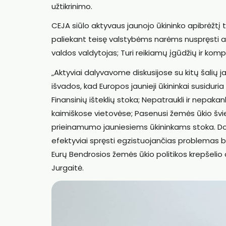
užtikrinimo.
CEJA siūlo aktyvaus jaunojo ūkininko apibrėžtį ta
paliekant teisę valstybėms narėms nuspręsti amž
valdos valdytojas; Turi reikiamų įgūdžių ir ko
„Aktyviai dalyvavome diskusijose su kitų šalių j
išvados, kad Europos jaunieji ūkininkai susiduria
Finansinių išteklių stoka; Nepatraukli ir nepa
kaimiškose vietovėse; Pasenusi žemės ūkio šviet
prieinamumo jauniesiems ūkininkams stoka. Do
efektyviai spręsti egzistuojančias problemas bei 
Eurų Bendrosios žemės ūkio politikos krepšelio
Jurgaitė.