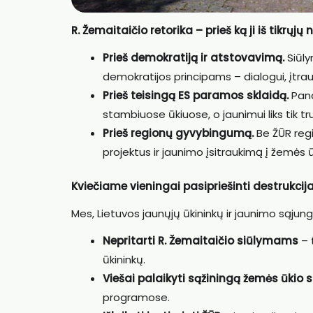
R. Žemaitaičio retorika – prieš ką ji iš tikrųjų
Prieš demokratiją ir atstovavimą.
Siūly
demokratijos principams – dialogui, įtrau
Prieš teisingą ES paramos sklaidą.
Pana
stambiuose ūkiuose, o jaunimui liks tik tru
Prieš regionų gyvybingumą.
Be ŽŪR regi
projektus ir jaunimo įsitraukimą į žemės ū
Kviečiame vieningai pasipriešinti destrukcija
Mes, Lietuvos jaunųjų ūkininkų ir jaunimo sąjun
Nepritarti R. Žemaitaičio siūlymams
– 
ūkininkų.
Viešai palaikyti sąžiningą žemės ūkio 
programose.