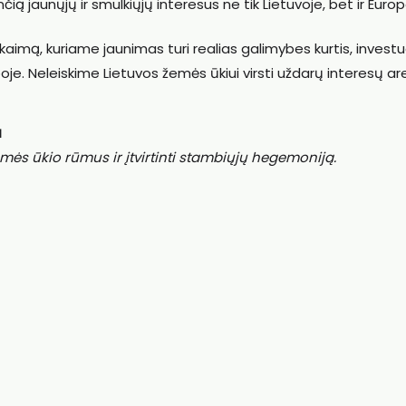
nčią jaunųjų ir smulkiųjų interesus ne tik Lietuvoje, bet ir Europ
imą, kuriame jaunimas turi realias galimybes kurtis, investuo
je. Neleiskime Lietuvos žemės ūkiui virsti uždarų interesų ar
a
ės ūkio rūmus ir įtvirtinti stambiųjų hegemoniją.