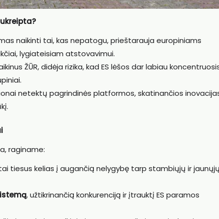
 nukreipta?
mas naikinti tai, kas nepatogu, prieštarauja europiniams
kčiai, lygiateisiam atstovavimui.
ikinus ŽŪR, didėja rizika, kad ES lėšos dar labiau koncentruosi
piniai.
onai netektų pagrindinės platformos, skatinančios inovacijas
kį.
i
ga, raginame:
tai tiesus kelias į augančią nelygybę tarp stambiųjų ir jaunųj
sistemą
, užtikrinančią konkurenciją ir įtrauktį ES paramos