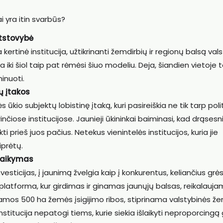
 yra itin svarbūs?
atstovybė
kertinė institucija, užtikrinanti žemdirbių ir regionų balsą val
 iki šiol taip pat rėmėsi šiuo modeliu. Deja, šiandien vietoje t
minuoti.
ų įtakos
kio subjektų lobistinę įtaką, kuri pasireiškia ne tik tarp polit
rinčiose institucijose. Jaunieji ūkininkai baiminasi, kad drąsesni
 prieš juos pačius. Netekus vienintelės institucijos, kuria jie
iprėtų.
šlaikymas
esticijas, į jaunimą žvelgia kaip į konkurentus, keliančius gr
 platforma, kur girdimas ir ginamas jaunųjų balsas, reikalauj
mos 500 ha žemės įsigijimo ribos, stiprinama valstybinės ž
stitucija nepatogi tiems, kurie siekia išlaikyti neproporcingą 