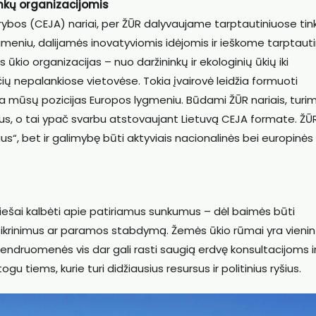
inkų organizacijomis
rybos (CEJA) nariai, per ŽŪR dalyvaujame tarptautiniuose tin
meniu, dalijamės inovatyviomis idėjomis ir ieškome tarptauti
 ūkio organizacijas – nuo daržininkų ir ekologinių ūkių iki
ių nepalankiose vietovėse. Tokia įvairovė leidžia formuoti
ina mūsų pozicijas Europos lygmeniu. Būdami ŽŪR nariais, turi
eikius, o tai ypač svarbu atstovaujant Lietuvą CEJA formate. ŽŪ
us“, bet ir galimybę būti aktyviais nacionalinės bei europinės
viešai kalbėti apie patiriamus sunkumus – dėl baimės būti
ikrinimus ar paramos stabdymą. Žemės ūkio rūmai yra vienin
ir bendruomenės vis dar gali rasti saugią erdvę konsultacijoms i
 tiems, kurie turi didžiausius resursus ir politinius ryšius.