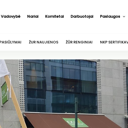
Vadovybė
Nariai
Komitetai
Darbuotojai
Paslaugos
 PASIŪLYMAI
ŽUR NAUJIENOS
ŽŪR RENGINIAI
NKP SERTIFIKA