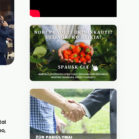
tai
mo,