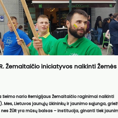
R. Žemaitaičio iniciatyvos naikinti Žemės
a Seimo nario Remigijaus Žemaitaičio raginimai naikinti
 Mes, Lietuvos jaunųjų ūkininkų ir jaunimo sąjunga, griež
nes ŽŪR yra mūsų balsas – institucija, ginanti tiek jauni