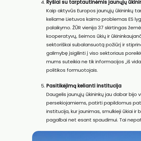
Ryšiai su tarptautinėmis jaunųjų ūkin
Kaip aktyvūs Europos jaunųjų ūkininkų ta
keliame Lietuvos kaimo problemas ES lyg
palaikymo. ŽŪR vienija 37 skirtingas žemės
kooperatyvų, šeimos ūkių ir ūkininkaujanč
sektoriškai subalansuotą požiūrį ir stipr
galimybę įsigilinti į viso sektoriaus por
mums suteikia ne tik informacijos „iš vida
politikos formuotojais.
Pasitikėjimą kelianti institucija
Daugelis jaunųjų ūkininkų jau dabar bijo 
persekiojamiems, patirti papildomus pat
institucija, kur jaunimas, smulkieji ūkiai 
pagalbai net esant spaudimui. Tai nepatogu