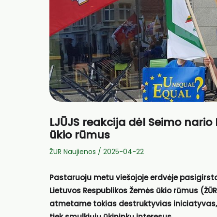
LJŪJS reakcija dėl Seimo nario 
ūkio rūmus
ŽUR Naujienos
/
2025-04-22
Pastaruoju metu viešojoje erdvėje pasigirst
Lietuvos Respublikos Žemės ūkio rūmus (ŽŪR).
atmetame tokias destruktyvias iniciatyvas, 
tiek smulkiųjų ūkininkų interesus.