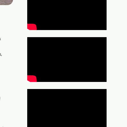
s
,
ų