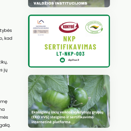
stybės
o, kad
ikų,
s jų
ėsmę
ama
emės
galią.