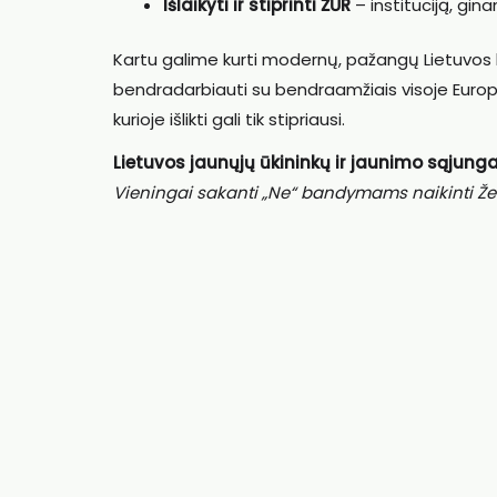
Išlaikyti ir stiprinti ŽŪR
– instituciją, gina
Kartu galime kurti modernų, pažangų Lietuvos ka
bendradarbiauti su bendraamžiais visoje Europo
kurioje išlikti gali tik stipriausi.
Lietuvos jaunųjų ūkininkų ir jaunimo sąjung
Vieningai sakanti „Ne“ bandymams naikinti Žem