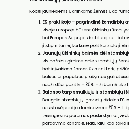
Kodėl jauniesiems ūkininkams Žemės ūkio rūmai
ES praktikoje – pagrindinė žemdirbių 
Visoje Europoje būtent ūkininkų rūmai yra 
bei Europos Sąjungos institucijose. Lietuva
jį stiprintume, kai kurie politikai siūlo jį eli
Jaunųjų ūkininkų baimės dėl stambiųj
Vis dažniau girdime apie stambiųjų žemės ū
bet ir įvairiose žemės ūkio sektorių prižiū
balsas ar pagalbos prašymas gali atsisukti
nuoširdžiai pasitiki – ŽŪR, – ši baimė tik st
Balanso tarp smulkiųjų ir stambiųjų i
Daugelis stambiųjų, gavusių dideles ES inv
nusistovėjusiai jų dominavimui. ŽŪR – tai
teisingesnio paramos paskirstymo, įveda
pardavimo kontrolė. Natūralu, kad tokia in