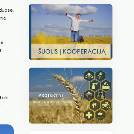
kluose,
nio
me
R
telė
r