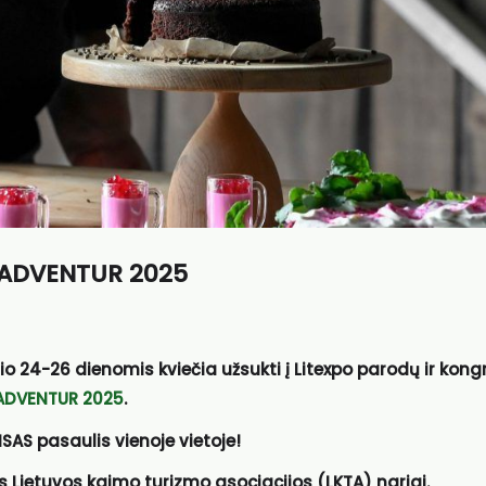
ą ADVENTUR 2025
o 24-26 dienomis kviečia užsukti į Litexpo parodų ir kong
ADVENTUR 2025
.
S pasaulis vienoje vietoje!
s Lietuvos kaimo turizmo asociacijos (LKTA) nariai.