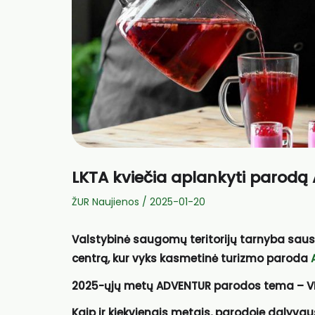
LKTA kviečia aplankyti parod
ŽUR Naujienos
/
2025-01-20
Valstybinė saugomų teritorijų tarnyba sausi
centrą, kur vyks kasmetinė turizmo paroda
2025-ųjų metų ADVENTUR parodos tema – VISA
Kaip ir kiekvienais metais, parodoje dalyvau