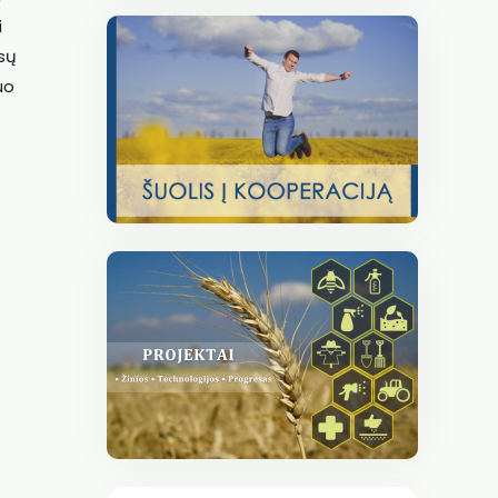
i
ūsų
uo