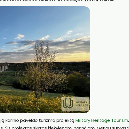
ją karinio paveldo turizmo projektą
Military Heritage Tourism
os. Šis projektas skirtas kiekvienam, norinčiam: Geriau suprast