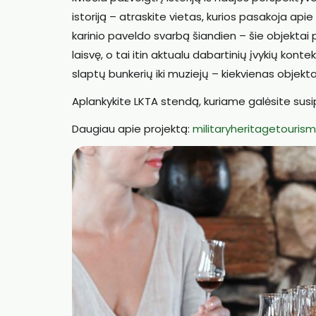
istoriją – atraskite vietas, kurios pasakoja apie
karinio paveldo svarbą šiandien – šie objektai p
laisvę, o tai itin aktualu dabartinių įvykių kontek
slaptų bunkerių iki muziejų – kiekvienas objektas
Aplankykite LKTA stendą, kuriame galėsite susip
Daugiau apie projektą:
militaryheritagetourism.