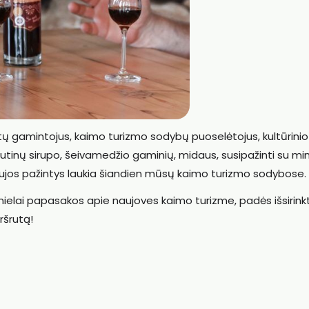
tų gamintojus, kaimo turizmo sodybų puoselėtojus, kultūrinio
tinų sirupo, šeivamedžio gaminių, midaus, susipažinti su min
naujos pažintys laukia šiandien mūsų kaimo turizmo sodybose.
elai papasakos apie naujoves kaimo turizme, padės išsirinkt
ršrutą!