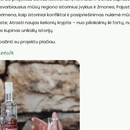
 svarbiausius mūsų regiono istorinius įvykius ir žmones; Pajust
rimena, kaip istoriniai konfliktai ir pasipriešinimas nulėmė m
ste; Atrasti naujas kelionių kryptis – nuo piliakalnių iki fortų, n
 kupinas unikalių istorijų.
ažinti su projektu plačiau.
info/lt