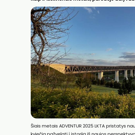
Šiais metais ADVENTUR 2025 LKTA pristatys nau
kviečia pažvelgti į istoriją iš naujos perspektyv