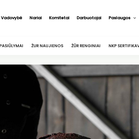
Vadovybė
Nariai
Komitetai
Darbuotojai
Paslaugos
 PASIŪLYMAI
ŽUR NAUJIENOS
ŽŪR RENGINIAI
NKP SERTIFIKA