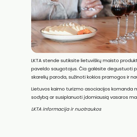
LKTA stende sutiksite lietuviškų maisto produk
paveldo saugotojus. Čia galėsite degustuoti pu
skarelių paroda, sužinoti kokios pramogos ir 
Lietuvos kaimo turizmo asociacijos komanda mi
sodybą ar susiplanuoti įdomiausią vasaros ma
LKTA informacija ir nuotraukos