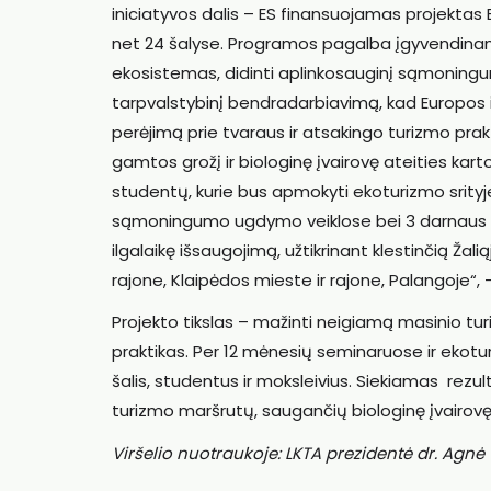
iniciatyvos dalis – ES finansuojamas projektas
net 24 šalyse. Programos pagalba įgyvendinam
ekosistemas, didinti aplinkosauginį sąmoningumą
tarpvalstybinį bendradarbiavimą, kad Europos il
perėjimą prie tvaraus ir atsakingo turizmo prak
gamtos grožį ir biologinę įvairovę ateities ka
studentų, kurie bus apmokyti ekoturizmo srityje
sąmoningumo ugdymo veiklose bei 3 darnaus tu
ilgalaikę išsaugojimą, užtikrinant klestinčią Žal
rajone, Klaipėdos mieste ir rajone, Palangoje“,
Projekto tikslas – mažinti neigiamą masinio tur
praktikas. Per 12 mėnesių seminaruose ir ekot
šalis, studentus ir moksleivius. Siekiamas rez
turizmo maršrutų, saugančių biologinę įvairovę
Viršelio nuotraukoje: LKTA prezidentė dr. Agnė