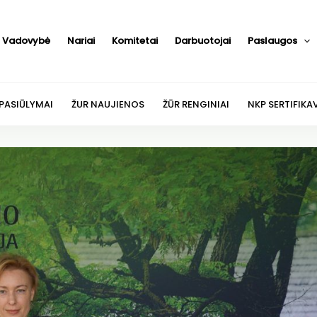
Vadovybė
Nariai
Komitetai
Darbuotojai
Paslaugos
 PASIŪLYMAI
ŽUR NAUJIENOS
ŽŪR RENGINIAI
NKP SERTIFIKA