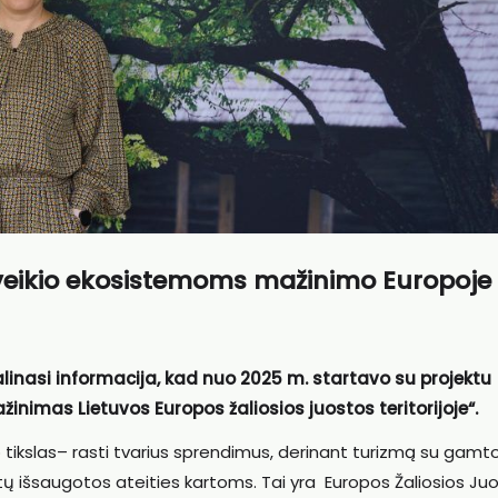
oveikio ekosistemoms mažinimo Europoje
linasi informacija, kad nuo 2025 m. startavo su projektu
nimas Lietuvos Europos žaliosios juostos teritorijoje“.
 tikslas– rasti tvarius sprendimus, derinant turizmą su gamt
 būtų išsaugotos ateities kartoms. Tai yra Europos Žaliosios Ju