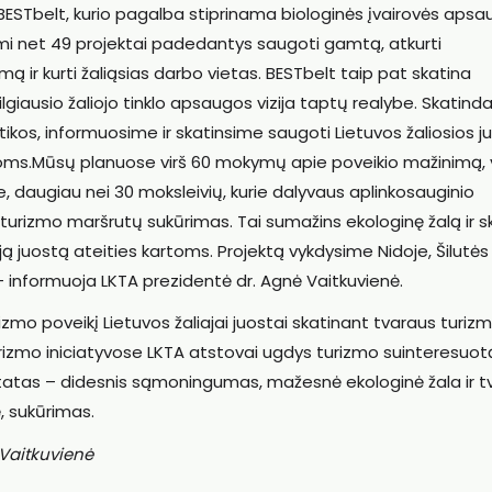
 BESTbelt, kurio pagalba stiprinama biologinės įvairovės aps
i net 49 projektai padedantys saugoti gamtą, atkurti
 ir kurti žaliąsias darbo vietas. BESTbelt taip pat skatina
giausio žaliojo tinklo apsaugos vizija taptų realybe. Skatind
tikos, informuosime ir skatinsime saugoti Lietuvos žaliosios j
rtoms.Mūsų planuose virš 60 mokymų apie poveikio mažinimą, v
, daugiau nei 30 moksleivių, kurie dalyvaus aplinkosauginio
rizmo maršrutų sukūrimas. Tai sumažins ekologinę žalą ir s
iąją juostą ateities kartoms. Projektą vykdysime Nidoje, Šilutės
 – informuoja LKTA prezidentė dr. Agnė Vaitkuvienė.
izmo poveikį Lietuvos žaliajai juostai skatinant tvaraus turiz
urizmo iniciatyvose LKTA atstovai ugdys turizmo suinteresuot
ultatas – didesnis sąmoningumas, mažesnė ekologinė žala ir 
, sukūrimas.
 Vaitkuvienė