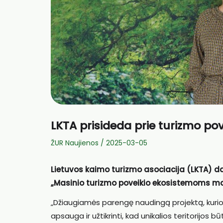
LKTA prisideda prie turizmo p
ŽUR Naujienos
/
2025-03-05
Lietuvos kaimo turizmo asociacija (LKTA) da
„Masinio turizmo poveikio ekosistemoms maži
„Džiaugiamės parengę naudingą projektą, kurio
apsauga ir užtikrinti, kad unikalios teritorijos