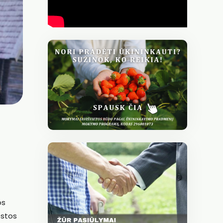
os
ostos