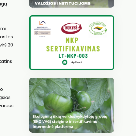
augą
ami
uostos
irš 20
katins
mo
ąsias
tvaraus