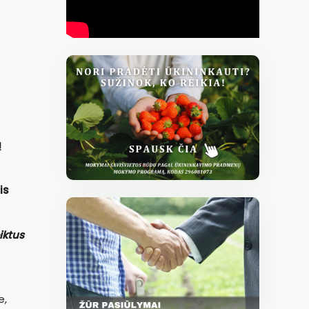
ų
is
iktus
e,