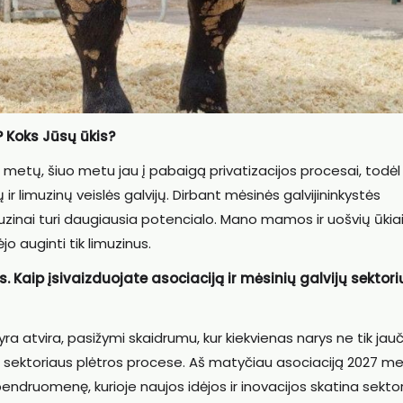
 Koks Jūsų ūkis?
 metų, šiuo metu jau į pabaigą privatizacijos procesai, todėl
ų ir limuzinų veislės galvijų. Dirbant mėsinės galvijininkystės
imuzinai turi daugiausia potencialo. Mano mamos ir uošvių ūkia
o auginti tik limuzinus.
Kaip įsivaizduojate asociaciją ir mėsinių galvijų sektori
ra atvira, pasižymi skaidrumu, kur kiekvienas narys ne tik jauč
ti sektoriaus plėtros procese. Aš matyčiau asociaciją 2027 me
bendruomenę, kurioje naujos idėjos ir inovacijos skatina sekto