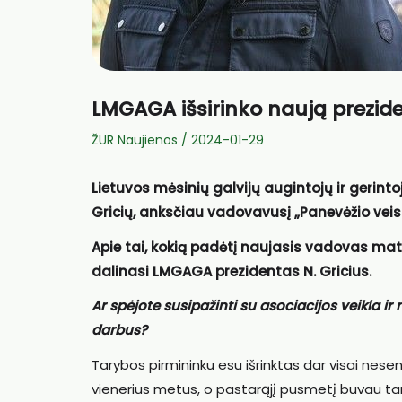
LMGAGA išsirinko naują prezid
ŽUR Naujienos
/
2024-01-29
Lietuvos mėsinių galvijų augintojų ir gerint
Gricių, anksčiau vadovavusį „Panevėžio veisl
Apie tai, kokią padėtį naujasis vadovas mato 
dalinasi LMGAGA prezidentas N. Gricius.
Ar spėjote susipažinti su asociacijos veikla ir
darbus?
Tarybos pirmininku esu išrinktas dar visai nese
vienerius metus, o pastarąjį pusmetį buvau tary