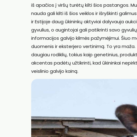
iš apačios į viršų turėtų kilti šios pastangos. 
nauda gali kilti iš šios veiklos ir išryškinti gali
ir Estijoje daug ūkininkų aktyviai dalyvauja au
gyvulius, o augintojai gali patikrinti savo gyvuli
informacijos galvijo kilmės pažymėjimui. Šiuo m
duomenis ir eksterjero vertinimą. To yra maža. 
daugiau rodiklių, tokius kaip genetinius, produ
akcentas padėtų užtikrinti, kad ūkininkai nepir
veislinio galvijo kainą.