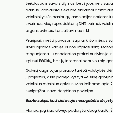
teikdavau ir savo siūlymus, bet į juos ne visad
darbus. Pirmiausia sieksime tinkamai atstovauti
veislininkystės paslaugų asociacijos nariams ir ne
svėrimas, visų reproduktorių DNR tyrimai, veis
organizavimas, konsultavimas ir kt.
Praėjusių metų pavasarį stipriai krito mėsos sup
likviduojamos karvės, kurios užpildė rinką. Ma
reaguojama, jų asociacijos greitai susivienijo ir
irgi turi iššūkių, bet jų interesai nebuvo taip ge
Galvijų augintojai prarado turėtą valstybės 
į projektus, kurie padėjo vystyti veislinę gal
veislinius mėsinius galvijus. Mes kalbame apie 2
susigrąžinti savo derybines pozicijas.
Esate sakęs, kad Lietuvoje nesugebėta išvyst
Manau, jog šiuo atveju padaryta daug klaidų. Šia