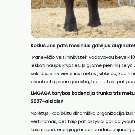
Kokius Jūs pats mėsinius galvijus auginate?
„Panevėžio veislininkystei“ vadovavau beveik 10
ieškoti naujos krypties. Įsigijome pieninių telyči
sektoriuje ne vienerius metus įsitikinau, kad l
orientuoti į pieno gamybą, bet jie taip pat perėj
LMGAGA tarybos kadencija trunka tris metus. 
2027–aisiais?
Norėtųsi, kad būtu dinamiška organizacija, kuri y
vertinamas, bet taip pat aktyviai gali dalyvau
kaip stiprią, energingą ir bendradarbiaujančią 