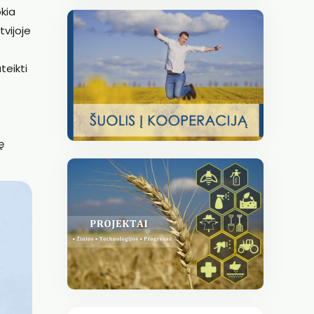
okia
tvijoje
teikti
ę