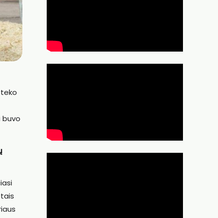
 teko
i buvo
ų
iasi
tais
riaus