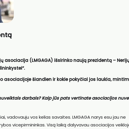
entą
ojų asociacija (LMGAGA) išsirinko naują prezidentą – Nerij
ininkystei“.
asociacijoje šiandien ir kokie pokyčiai jos laukia, mintim
 nuveiktais darbais? Kaip jūs pats vertinate asociacijos nuve
niai, vadovauju vos kelias savaites. LMGAGA narys esu jau ne
bos vicepirmininkas. Visą laiką dalyvavau asociacijos veikloj