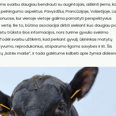
Mums svarbu daugiau bendrauti su augintojais, aiškinti jiems, k
mus pelningumo aspektus. Pavyzdžiui, Prancūzijoje, Vokietijoje, La
kcionuose, kur vienoje vietoje galima pamatyti perspektyvius
ų vertę. Be to, būtina asociacijai dirbti siekiant kuo daugiau pa
etu trūksta šios informacijos, nors turime gyvulio svėrimo
Todėl svarbu užtikrinti, kad perkant gyvulį, ūkininkas matytų
ktyvumo, reprodukcinius, atsparumo ligoms savybes ir kt. Šis
ktų „katės maiše“, ir tada galėtume kalbėti apie žymiai didesn