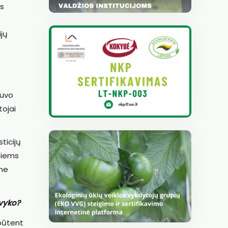
us
ijų
buvo
tojai
ticijų
tiems
ime
avyko?
 būtent