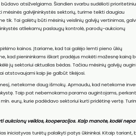
a būdavo atsižvelgiama. Šiandien svarbu sudėlioti prioritetini
 mėsinės galvijininkystės sektorių, turime teikti daugiau
 tik. Tai galėtų būti mėsinių veislinių galvijų vertinimas, galv
lininkystės atliekamų paslaugų kontrolė, parodų-aukcionų
irkimo kainos. Įtariame, kad tai galėjo lemti pieno ūkių
tome, kad pienininkams iškart pradėjus mokėti mažesnę kainą 
 kėlė jų sektoriui aktualias bėdas. Tačiau mėsinių galvijų augin
rai atstovaujami kaip jie galbūt tikėjosi.
dėmesį, netekome daug išmokų. Apmaudu, kad netekome inves
vijininkystę. Taip pat nebemokama parama augintojams, perkan
 mln. eurų, kurie padėdavo sektoriui kurti pridėtinę vertę. Tur
yti aukcionų veiklos, kooperacijos. Kaip manote, kodėl nep
s iniciatyvas turėtų palaikyti patys ūkininkai. Kitaip tariant,