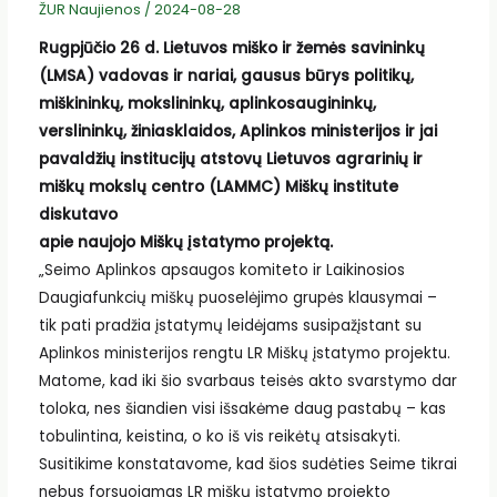
ŽUR Naujienos
/
2024-08-28
Rugpjūčio 26 d. Lietuvos miško ir žemės savininkų
(LMSA) vadovas ir nariai, gausus būrys politikų,
miškininkų, mokslininkų, aplinkosaugininkų,
verslininkų, žiniasklaidos, Aplinkos ministerijos ir jai
pavaldžių institucijų atstovų Lietuvos agrarinių ir
miškų mokslų centro (LAMMC) Miškų institute
diskutavo
apie naujojo Miškų įstatymo projektą.
„Seimo Aplinkos apsaugos komiteto ir Laikinosios
Daugiafunkcių miškų puoselėjimo grupės klausymai –
tik pati pradžia įstatymų leidėjams susipažįstant su
Aplinkos ministerijos rengtu LR Miškų įstatymo projektu.
Matome, kad iki šio svarbaus teisės akto svarstymo dar
toloka, nes šiandien visi išsakėme daug pastabų – kas
tobulintina, keistina, o ko iš vis reikėtų atsisakyti.
Susitikime konstatavome, kad šios sudėties Seime tikrai
nebus forsuojamas LR miškų įstatymo projekto