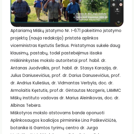
Aptariamą Miškų įstatymo Nr. I-671 pakeitimo įstatymo
projektą (nauja redakcija) pristatė aplinkos
viceministras
Kęstutis Šetkus
. Pristatymas sukėlė daug
klausimų, pastabų, todėl pastebėjimus išsakė
miškininkystės mokslo autoritetai prof. habil. dr.
Antanas Juodvalkis, prof. habil. dr. Stasys Karazija, dr.
Julius Daniusevičius, prof. dr. Darius Danusevičius, prof.
dr. Andrius Kuliešius, dr. Vidmantas Verbyla, doc. dr.
Armolaitis Kęstutis, prof.dr. Gintautas Mozgeris, LAMMC
Miškų instituto vadovas dr.
Marius Aleinikovas
, doc. dr.
Albinas Tebėra.
Miškotyros mokslo atstovams bandė oponuoti
Aplinkosaugos koalicijos pirmininkė Lina Paškevičiūtė,
botanikė iš Gamtos tyrimų centro dr. Jurga