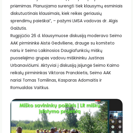
priėmimas. Planuojama surengti tiek klausymų esminiais
diskutuotinais klausimais, kiek reikės geriausių
sprendimų paieškai”, – pažymi LMSA vadovas dr. Algis
Gaižutis.
Rugpjūčio 26 d. k
lausymuose diskusiją moderavo Seimo
AAK pirmininkė Aistė
Gedviliene
, drauge
su komiteto
nariu ir Seimo Laikinosios Daugiafunkcių miškų
puoselėjimo grupės vadovu miškininku
Justinas
Urbanavičiumi
. Aktyviai į diskusiją įsijungė Seimo Kaimo
reikalų pirmininkas
Viktoras Pranckietis
, Seimo AAK
nariai
Tomas Tomilinas,
Kasparas Adomaitis ir
Romualdas Vaitkus.