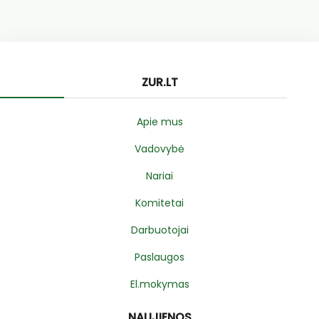
ZUR.LT
Apie mus
Vadovybė
Nariai
Komitetai
Darbuotojai
Paslaugos
El.mokymas
NAUJIENOS