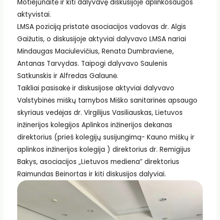
Motiejūnaitė ir kiti dalyvavę diskusijoje aplinkosaugos
aktyvistai.
LMSA
poziciją pristatė asociacijos vadovas dr. Algis
Gaižutis, o diskusijoje aktyviai dalyvavo LMSA nariai
Mindaugas Maciulevičius
, Renata Dumbraviene,
Antanas Tarvydas. Taipogi dalyvavo Saulenis
Satkunskis ir Alfredas Galaunė.
Taikliai pasisakė ir diskusijose aktyviai dalyvavo
Valstybinės miškų tarnybos Miško sanitarinės apsaugo
skyriaus vedėjas dr. Virgilijus Vasiliauskas, Lietuvos
inžinerijos kolegijos Aplinkos inžinerijos dekanas
direktorius (prieš kolegijų susijungimą-
Kauno miškų ir
aplinkos inžinerijos kolegija
) direktorius dr. Remigijus
Bakys, asociacijos „Lietuvos mediena” direktorius
Raimundas Beinortas ir kiti diskusijos dalyviai.