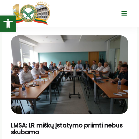
Pereiti
prie
Open toolbar
Main
turinio
Menu
LMSA: LR miškų įstatymo priimti nebus
skubama