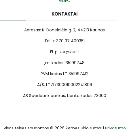
VIDEO
KONTAKTAI
Adresas: K. Donelaičio g. 2, 44213 Kaunas
Tel. + 370 37 400351
El. p. zur@zur.lt
Įm. kodas 135199748
PVM kodas LT 351997412
A/S. LT717300010002241806
AB Swedbank bankas, banko kodas 73000
Visos teisės saugomos © 2026 Žemės ūkio rūmai |
Privatumo