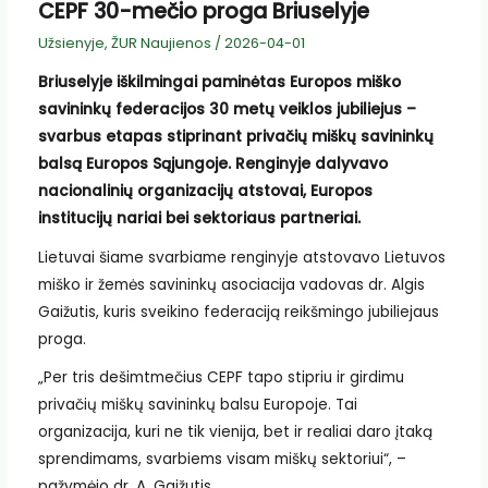
CEPF 30-mečio proga Briuselyje
Užsienyje
,
ŽUR Naujienos
/
2026-04-01
Briuselyje iškilmingai paminėtas Europos miško
savininkų federacijos 30 metų veiklos jubiliejus –
svarbus etapas stiprinant privačių miškų savininkų
balsą Europos Sąjungoje. Renginyje dalyvavo
nacionalinių organizacijų atstovai, Europos
institucijų nariai bei sektoriaus partneriai.
Lietuvai šiame svarbiame renginyje atstovavo Lietuvos
miško ir žemės savininkų asociacija vadovas dr. Algis
Gaižutis, kuris sveikino federaciją reikšmingo jubiliejaus
proga.
„Per tris dešimtmečius CEPF tapo stipriu ir girdimu
privačių miškų savininkų balsu Europoje. Tai
organizacija, kuri ne tik vienija, bet ir realiai daro įtaką
sprendimams, svarbiems visam miškų sektoriui“, –
pažymėjo dr. A. Gaižutis.