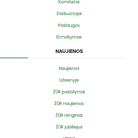
Komitetai
Darbuotojai
Paslaugos
El.mokymas
NAUJIENOS
Naujienos
Užsienyje
ŽŪR pasiūlymai
ŽŪR naujienos
ŽŪR renginiai
ŽŪR jubiliejus