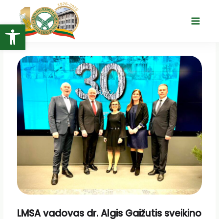
Pereiti
prie
Open toolbar
Main
turinio
Menu
LMSA vadovas dr. Algis Gaižutis sveikino