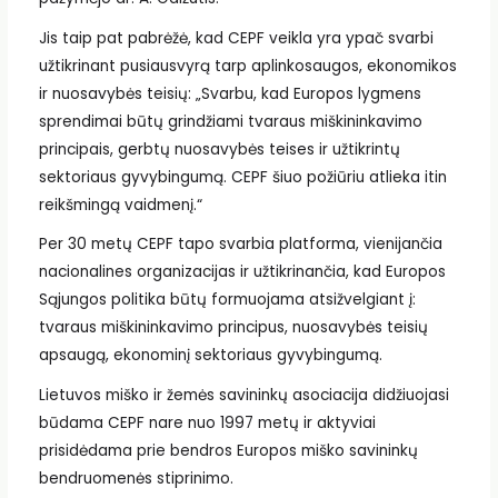
Jis taip pat pabrėžė, kad CEPF veikla yra ypač svarbi
užtikrinant pusiausvyrą tarp aplinkosaugos, ekonomikos
ir nuosavybės teisių: „Svarbu, kad Europos lygmens
sprendimai būtų grindžiami tvaraus miškininkavimo
principais, gerbtų nuosavybės teises ir užtikrintų
sektoriaus gyvybingumą. CEPF šiuo požiūriu atlieka itin
reikšmingą vaidmenį.“
Per 30 metų CEPF tapo svarbia platforma, vienijančia
nacionalines organizacijas ir užtikrinančia, kad Europos
Sąjungos politika būtų formuojama atsižvelgiant į:
tvaraus miškininkavimo principus, nuosavybės teisių
apsaugą, ekonominį sektoriaus gyvybingumą.
Lietuvos miško ir žemės savininkų asociacija didžiuojasi
būdama CEPF nare nuo 1997 metų ir aktyviai
prisidėdama prie bendros Europos miško savininkų
bendruomenės stiprinimo.