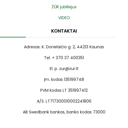
ŽŪR jubiliejus
VIDEO
KONTAKTAI
Adresas: K. Donelaičio g. 2, 44213 Kaunas
Tel. + 370 37 400351
El. p. zur@zur.lt
Įm. kodas 135199748
PVM kodas LT 351997412
A/S. LT717300010002241806
AB Swedbank bankas, banko kodas 73000