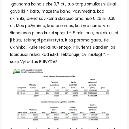
gaunama kaina siekė 0,7 ct., tuo tarpu smulkesni ūkiai
gavo iki 4 kartų mažesnę kainą. Pažymėtina, kad
ūkininkų pieno savikaina skaičiuojama nuo 0,26 iki 0,35
ct. Mes pažymime, kad paramos, kuri yra numatyta
šiandienos pieno krizei spręsti – 8 mln. eurų pakaktų, jei
ji būtų teisingai paskirstyta, ir tą paramą gautų tie
ūkininkai, kurie realiai nukentėjo, ir kuriems šiandien jos
labiausiai reikia, kad išlikti sektoriuje, t.y. nežlugti”, –
sakė Vytautas BUIVYDAS.