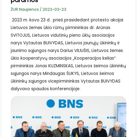
paramos
ŽUR Naujienos
/
2023-03-23
2023 m. kovo 23 d. prieš prasidedant protesto akcijai
Lietuvos žemės ūkio rūmų pirmininkas dr. Arūnas
SVITOJUS, Lietuvos vidutinių pieno ūkių asociacijos
narys Vytautas BUIVYDAS, Lietuvos jaunųjų ūkininkų ir
jaunimo sąjungos narys Darius VILIUŠIS, Lietuvos žemės
ūkio kooperatyvų asociacijos „Kooperacijos kelias“
pirmininkas Jonas KUZMINSKAS, Lietuvos šeimos ūkininkų
sąjungos narys Mindaugas ŠUKYS, Lietuvos šeimos
ūkininkų sąjungos vicepirmininkas Vytautas BUIVYDAS
dalyvavo spaudos konferencijoje.