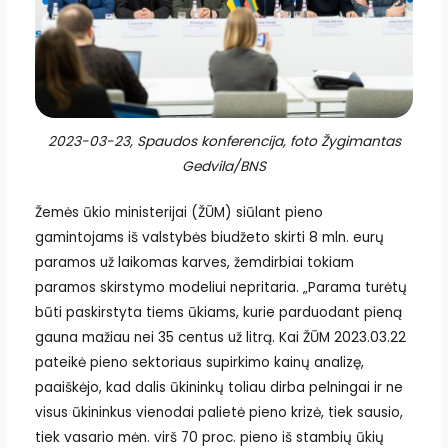
2023-03-23, Spaudos konferencija, foto Žygimantas
Gedvila/BNS
Žemės ūkio ministerijai (ŽŪM) siūlant pieno
gamintojams iš valstybės biudžeto skirti 8 mln. eurų
paramos už laikomas karves, žemdirbiai tokiam
paramos skirstymo modeliui nepritaria. „Parama turėtų
būti paskirstyta tiems ūkiams, kurie parduodant pieną
gauna mažiau nei 35 centus už litrą. Kai ŽŪM 2023.03.22
pateikė pieno sektoriaus supirkimo kainų analizę,
paaiškėjo, kad dalis ūkininkų toliau dirba pelningai ir ne
visus ūkininkus vienodai palietė pieno krizė, tiek sausio,
tiek vasario mėn. virš 70 proc. pieno iš stambių ūkių