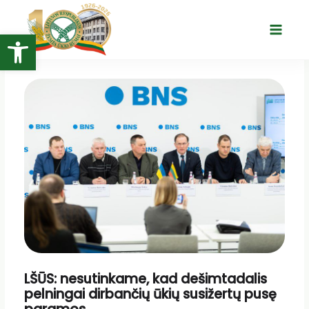
Pereiti
prie
Open toolbar
Main
turinio
Menu
LŠŪS: nesutinkame, kad dešimtadalis
pelningai dirbančių ūkių susižertų pusę