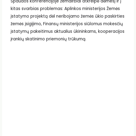
Spaudos konferencijoje žemdirbiai atkreipė dėmesį ir į
kitas svarbias problemas: Aplinkos ministerijos Žemės
įstatymo projektą dėl neribojamo žemės ūkio paskirties
žemės įsigijimo, Finansų ministerijos siūlomus mokesčių
įstatymų pakeitimus aktualius ūkininkams, kooperacijos
įrankių skatinimo priemonių trūkumą.