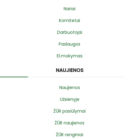
Nariai
Komitetai
Darbuotojai
Paslaugos
El.mokymas
NAUJIENOS
Naujienos
Užsienyje
ŽŪR pasiūlymai
ŽŪR naujienos
ŽŪR renginiai