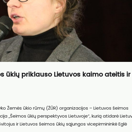
 ūkių priklauso Lietuvos kaimo ateitis ir
 įvyko Žemės ūkio rūmų (ŽŪR) organizacijos – Lietuvos šeimos
ija „Šeimos ūkių perspektyvos Lietuvoje“, kurią atidarė Lietu
itojus ir Lietuvos šeimos ūkių sąjungos vicepirmininkė Eglė