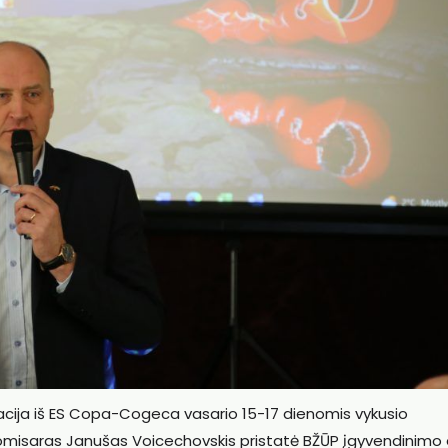
rmacija iš ES Copa-Cogeca vasario 15-17 dienomis vykusio
omisaras Janušas Voicechovskis pristatė BŽŪP įgyvendinimo 