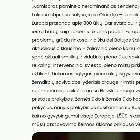
„Komisaras paminėjo neraminančias tendencijas:
tokiose stipriose šalyse, kaip Olandija – ūkinin
Europa praranda apie 800 ūkių. Dar svarbiau ir 
ieško būdų, kaip tokiems ūkiams padėti. Europo
problemų grūdų rinkose, ir aišku dėl Baltijos šalim
aktualiausio klausimo – žaliavinio pieno kainų
ypač aktuali smulkių ir vidutinių pieno ūkių sav
reikalingi intervenciniai sviesto, pieno miltų pir
užtikrinti tinkamas sąlygas pieno ūkių išgyvenimu
žemdirbių savivaldos lyderiais drauge ir imt
nuomonėmis pasikeitėme su EK vykdomuoju vice
pristatė prekybos, žemės ūkio ir žemės ūkio ko
pokyčius, naujus prekybinius susitarimus su Austr
kaimo gyvybingumui visoje Europoje. LŠŪS skaiči
mūsų atstovavimo šeimos ūkiams priklauso viso