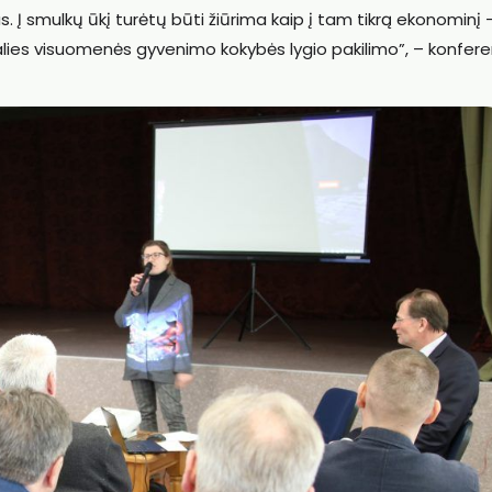
. Į smulkų ūkį turėtų būti žiūrima kaip į tam tikrą ekonominį 
 šalies visuomenės gyvenimo kokybės lygio pakilimo”, – konfere