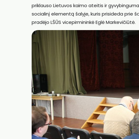
priklauso Lietuvos kaimo ateitis ir gyvybingumas
socialinį elementą šalyje, kuris prisideda prie
pradėjo LŠŪS vicepirmininkė Eglė Markevičiūtė.