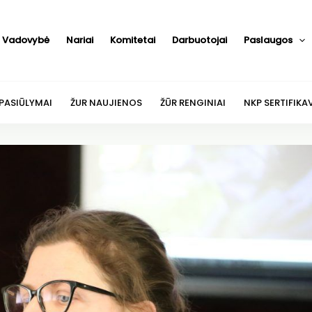
Vadovybė
Nariai
Komitetai
Darbuotojai
Paslaugos
 PASIŪLYMAI
ŽUR NAUJIENOS
ŽŪR RENGINIAI
NKP SERTIFIKA