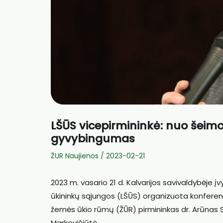
LŠŪS vicepirmininkė: nuo šeimos
gyvybingumas
ŽUR Naujienos
/
2023-02-21
2023 m. vasario 21 d. Kalvarijos savivaldybėje
ūkininkų sąjungos (LŠŪS) organizuota konferenc
žemės ūkio rūmų (ŽŪR) pirmininkas dr. Arūnas Sv
Markevičiūtė.