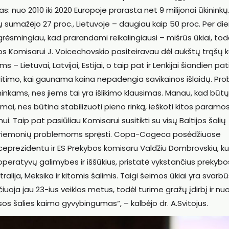
 nuo 2010 iki 2020 Europoje prarasta net 9 milijonai ūkininkų
kų sumažėjo 27 proc., Lietuvoje – daugiau kaip 50 proc. Per di
grėsmingiau, kad prarandami reikalingiausi – mišrūs ūkiai, tod
s Komisarui J. Voicechovskio pasiteiravau dėl aukštų trąšų k
s – Lietuvai, Latvijai, Estijai, o taip pat ir Lenkijai šiandien pat
 kritimo, kai gaunama kaina nepadengia savikainos išlaidų. Pr
ininkams, nes jiems tai yra išlikimo klausimas. Manau, kad būtų
kimai, nes būtina stabilizuoti pieno rinką, ieškoti kitos paramo
i. Taip pat pasiūliau Komisarui susitikti su visų Baltijos šalių
is priemonių problemoms spręsti. Copa-Cogeca posėdžiuose
prezidentu ir ES Prekybos komisaru Valdžiu Dombrovskiu, ku
operatyvų galimybes ir iššūkius, pristatė vykstančius prekybo
alija, Meksika ir kitomis šalimis. Taigi šeimos ūkiai yra svarbū
uoja jau 23-ius veiklos metus, todėl turime gražų įdirbį ir nu
s šalies kaimo gyvybingumas“, – kalbėjo dr. A.Svitojus.