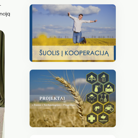
–
nciją