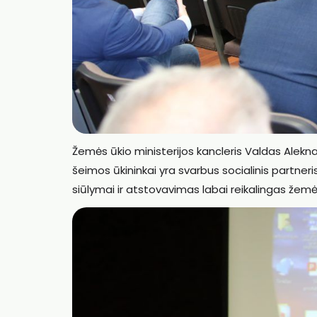
Žemės ūkio ministerijos kancleris Valdas Alekna
šeimos ūkininkai yra svarbus socialinis partneri
siūlymai ir atstovavimas labai reikalingas žemės