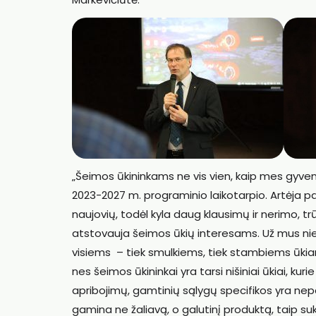
„Šeimos ūkininkams ne vis vien, kaip mes gyve
2023-2027 m. programinio laikotarpio. Artėja p
naujovių, todėl kyla daug klausimų ir nerimo, trū
atstovauja šeimos ūkių interesams. Už mus niek
visiems – tiek smulkiems, tiek stambiems ūkiams. 
nes šeimos ūkininkai yra tarsi nišiniai ūkiai, kur
apribojimų, gamtinių sąlygų specifikos yra ne
gamina ne žaliavą, o galutinį produktą, taip s