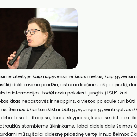
nsime ateityje, kaip nugyvensime šiuos metus, kaip gyvensi
asėlių deklaravimo pradžia, sistema keičiama iš pagrindų, da
ksta informacijos, todėl noriu pakviesti jungtis į LŠŪS, kuri
as kitas nepastovės ir neapgins, o vietos po saule turi būti
Šeimos ūkiai turi išlikti ir būti gyvybingi ir gyventi galvas išk
ie dirba tose teritorijose, tuose sklypuose, kuriuose dėl tam tik
patrauklūs stambiems ūkininkams, labai didelė dalis šeimos ū
ukurdami mūsų šaliai didesnę pridėtinę vertę ir nuo šeimos ūk