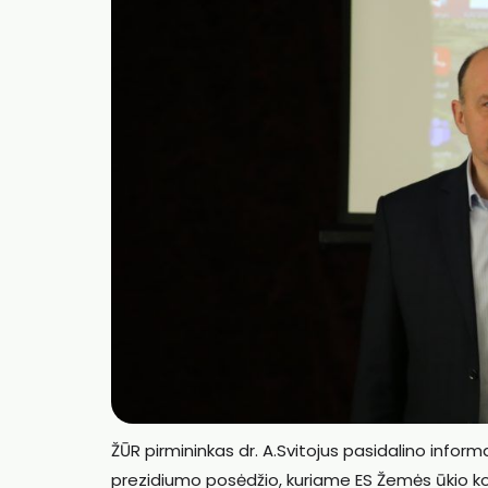
ŽŪR pirmininkas dr. A.Svitojus pasidalino info
prezidiumo posėdžio, kuriame ES Žemės ūkio k