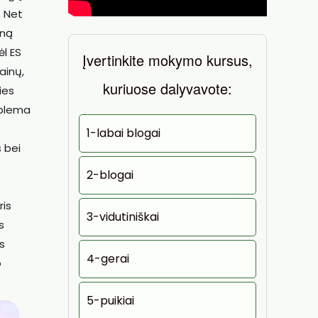
. Net
eną
ėl ES
Įvertinkite mokymo kursus,
ainų,
kuriuose dalyvavote:
ies
oblema
1-labai blogai
s bei
2-blogai
ris
3-vidutiniškai
s
s
4-gerai
o
5-puikiai