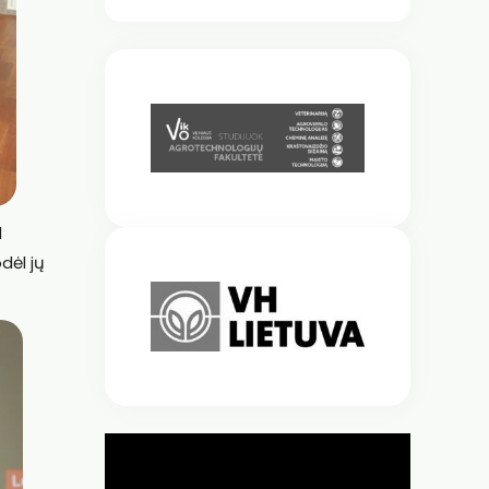
d
dėl jų