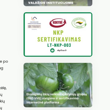
me po
ug
ėlę,
rų
kių
ių