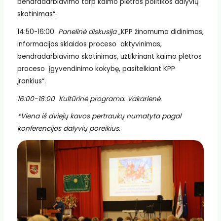
bendradarbiavimo tarp kaimo plėtros politikos dalyvių
skatinimas“.
14:50-16:00
Panelinė diskusija
„KPP žinomumo didinimas,
informacijos sklaidos proceso aktyvinimas,
bendradarbiavimo skatinimas, užtikrinant kaimo plėtros
proceso įgyvendinimo kokybę, pasitelkiant KPP
įrankius“.
16:00-18:00
Kultūrinė programa. Vakarienė.
*Viena iš dviejų kavos pertraukų numatyta pagal
konferencijos dalyvių poreikius.