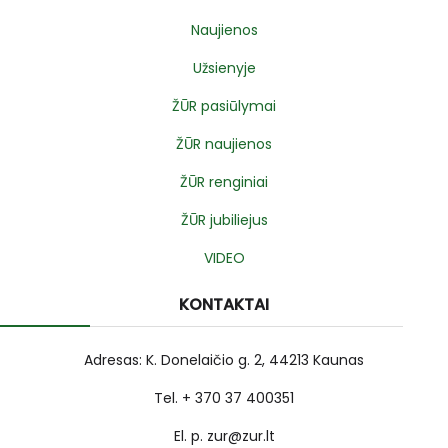
Naujienos
Užsienyje
ŽŪR pasiūlymai
ŽŪR naujienos
ŽŪR renginiai
ŽŪR jubiliejus
VIDEO
KONTAKTAI
Adresas: K. Donelaičio g. 2, 44213 Kaunas
Tel. + 370 37 400351
El. p. zur@zur.lt