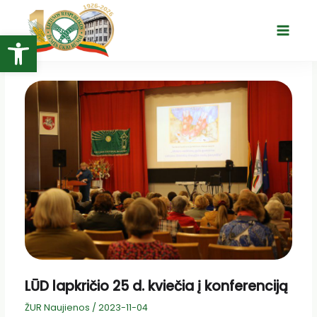
Pereiti
prie
Open toolbar
Main
turinio
Menu
LŪD lapkričio 25 d. kviečia į konferenciją
ŽUR Naujienos
/
2023-11-04