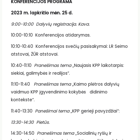
KONFERENCIJOS PROGRAMA
2023 m. lapkričio mėn. 25 d.
9:00-10:00 Dalyvių registracija. Kava.
10:00-10:10 Konferencijos atidarymas.
10:10-10:40 Konferencijos svečių pasisakymai: LR Seimo
atstovai, ŽŪR atstovai.
10:40-11:10
Pranešimas tema
„Naujasis KPP laikotarpis:
siekiai, galimybės ir realijos“.
11:10-11:40
Pranešimas tema
„Kaimo plėtros dalyvių
vaidmuo KPP įgyvendinimo kokybės didinimo
kontekste“.
11:40-13:30
Panešimai tema
„KPP gerieji pavyzdžiai“:
13:30-14:30 Pietūs.
14:30-14:50
Pranešimas tema
„Socialinių ryšių ir