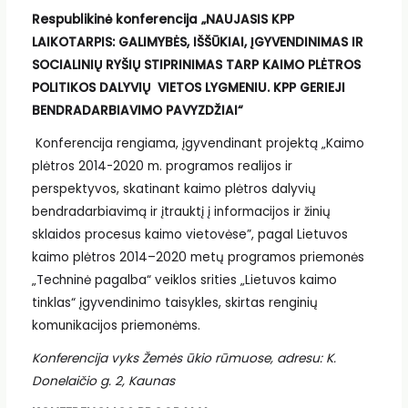
Respublikinė konferencija
„NAUJASIS KPP
LAIKOTARPIS: GALIMYBĖS, IŠŠŪKIAI, ĮGYVENDINIMAS IR
SOCIALINIŲ RYŠIŲ STIPRINIMAS TARP KAIMO PLĖTROS
POLITIKOS DALYVIŲ VIETOS LYGMENIU.
KPP GERIEJI
BENDRADARBIAVIMO PAVYZDŽIAI“
Konferencija rengiama, įgyvendinant projektą „Kaimo
plėtros 2014-2020 m. programos realijos ir
perspektyvos, skatinant kaimo plėtros dalyvių
bendradarbiavimą ir įtrauktį į informacijos ir žinių
sklaidos procesus kaimo vietovėse”, pagal Lietuvos
kaimo plėtros 2014–2020 metų programos priemonės
„Techninė pagalba“ veiklos srities „Lietuvos kaimo
tinklas“ įgyvendinimo taisykles, skirtas renginių
komunikacijos priemonėms.
Konferencija vyks Žemės ūkio rūmuose, adresu: K.
Donelaičio g. 2, Kaunas