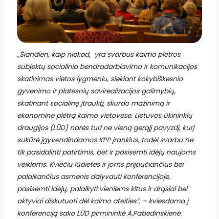
„Šiandien, kaip niekad, yra svarbus kaimo plėtros
subjektų socialinio bendradarbiavimo ir komunikacijos
skatinimas vietos lygmeniu, siekiant kokybiškesnio
gyvenimo ir platesnių savirealizacijos galimybių,
skatinant socialinę įtrauktį, skurdo mažinimą ir
ekonominę plėtrą kaimo vietovėse. Lietuvos ūkininkių
draugijos (LŪD) narės turi ne vieną gerąjį pavyzdį, kurį
sukūrė įgyvendindamos KPP įrankius, todėl svarbu ne
tik pasidalinti patirtimis, bet ir pasisemti idėjų naujoms
veikloms. Kviečiu lūdietes ir joms prijaučiančius bei
palaikančius asmenis dalyvauti konferencijoje,
pasisemti idėjų, palaikyti vieniems kitus ir drąsiai bei
aktyviai diskutuoti dėl kaimo ateities”, – kviesdama į
konferenciją sako LŪD pirmininkė A.Pabedinskienė.