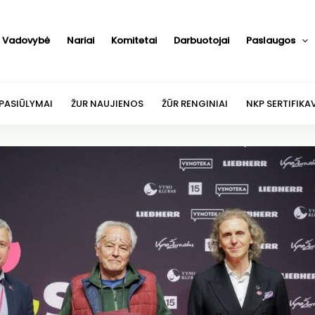
Vadovybė
Nariai
Komitetai
Darbuotojai
Paslaugos
 PASIŪLYMAI
ŽUR NAUJIENOS
ŽŪR RENGINIAI
NKP SERTIFIKA