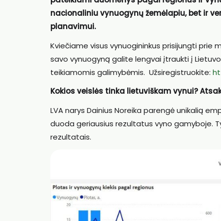
nacionaliniu vynuogynų žemėlapiu, bet ir ve
planavimui.
Kviečiame visus vynuogininkus prisijungti prie 
savo vynuogyną galite lengvai įtraukti į Lietuv
teikiamomis galimybėmis. Užsiregistruokite:
ht
Kokios veislės tinka lietuviškam vynui? Atsa
LVA narys Dainius Noreika parengė unikalią empir
duoda geriausius rezultatus vyno gamyboje. Ty
rezultatais.