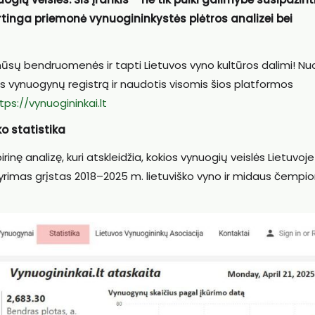
rtinga priemonė vynuogininkystės plėtros analizei bei
mūsų bendruomenės ir tapti Lietuvos vyno kultūros dalimi! Nuo
os vynuogynų registrą ir naudotis visomis šios platformos
tps://vynuogininkai.lt
ko statistika
inę analizę, kuri atskleidžia, kokios vynuogių veislės Lietuvoje
rimas grįstas 2018–2025 m. lietuviško vyno ir midaus čempi