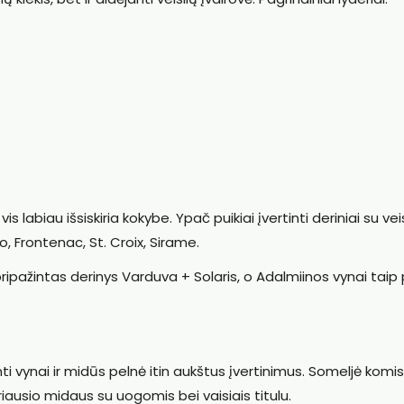
s labiau išsiskiria kokybe. Ypač puikiai įvertinti deriniai su ve
, Frontenac, St. Croix, Sirame.
pažintas derinys Varduva + Solaris, o Adalmiinos vynai taip
vynai ir midūs pelnė itin aukštus įvertinimus. Someljė komis
ausio midaus su uogomis bei vaisiais titulu.