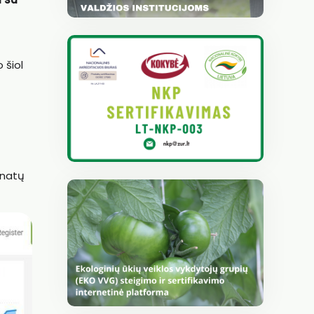
 šiol
onatų