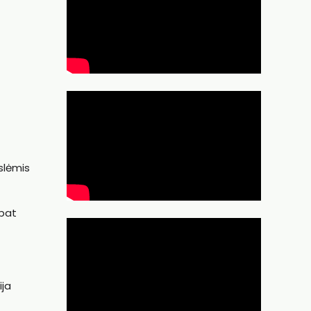
islėmis
 pat
ija