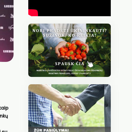
kaip
inkų
i su