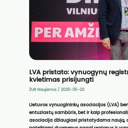
LVA pristato: vynuogynų registr
kvietimas prisijungti
ŽUR Naujienos
/
2025-05-20
Lietuvos vynuogininkų asociacijos (LVA) bend
entuziastų sambūris, bet ir kaip profesionali
asociacija džiaugiasi pristatydama naują, de
pateikiami duomenys pagal regionus ir vynuog