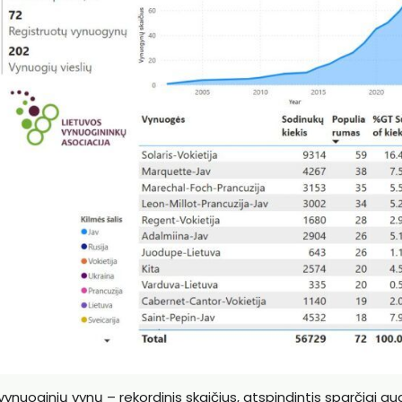
uoginių vynų – rekordinis skaičius, atspindintis sparčiai au