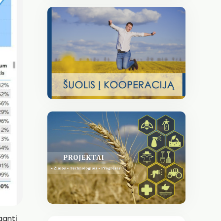
gantį