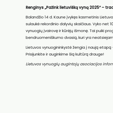
Renginys „Pažink lietuvišką vyną 2025“ – trad
Balandžio 14 d. Kaune įvykęs kasmetinis Lietuvo
sulaukė rekordinio dalyvių skaičiaus. Vyko net 10
vynuogių įvairovę ir kūrėjų išmonę. Tai puiki proga
bendruomeniškumo dvasią, kuri yra neatsiejam
Lietuvos vynuogininkystė žengia į naują etapą –
Prisijunkite ir auginkime šią kultūrą drauge!
Lietuvos vynuogių augintojų asociacijos infor