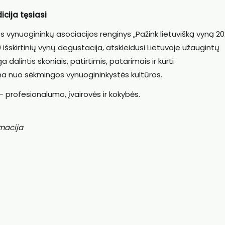
icija tęsiasi
s vynuogininkų asociacijos renginys „Pažink lietuvišką vyną 2
 išskirtinių vynų degustacija, atskleidusi Lietuvoje užaugintų
 dalintis skoniais, patirtimis, patarimais ir kurti
a nuo sėkmingos vynuogininkystės kultūros.
 profesionalumo, įvairovės ir kokybės.
macija