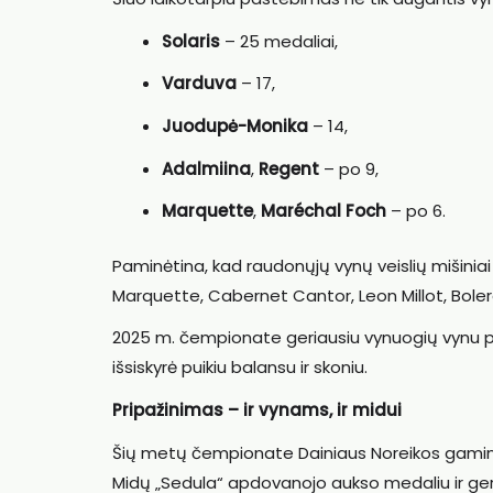
Solaris
– 25 medaliai,
Varduva
– 17,
Juodupė-Monika
– 14,
Adalmiina
,
Regent
– po 9,
Marquette
,
Maréchal Foch
– po 6.
Paminėtina, kad raudonųjų vynų veislių mišiniai vi
Marquette, Cabernet Cantor, Leon Millot, Bolero
2025 m. čempionate geriausiu vynuogių vynu pri
išsiskyrė puikiu balansu ir skoniu.
Pripažinimas – ir vynams, ir midui
Šių metų čempionate Dainiaus Noreikos gaminti 
Midų „Sedula“ apdovanojo aukso medaliu ir geri