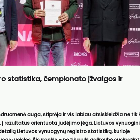
o statistika, čempionato įžvalgos ir
ruomenė auga, stiprėja ir vis labiau atsiskleidžia ne tik 
, į rezultatus orientuota judėjimo jėga. Lietuvos vynuogin
talią Lietuvos vynuogynų registro statistiką, kurioje
ių veisles. Šis įrankis – ne tik puiki galimybė susipažint