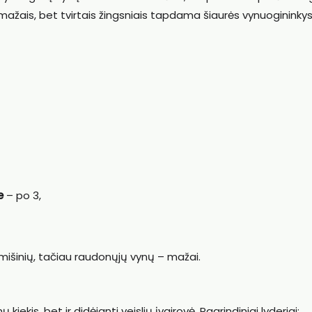
ažais, bet tvirtais žingsniais tapdama šiaurės vynuogininky
e
– po 3,
 mišinių, tačiau raudonųjų vynų – mažai.
iekis, bet ir didėjanti veislių įvairovė. Pagrindiniai lyderiai: