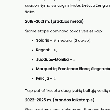
susidomėjimą vynuogininkyste. Lietuva žengia m
šalimi.
2018–2021 m. (pradžios metai)
Šiame etape dominavo tokios veislės kaip:
Solaris
– 9 medaliai (2 aukso),
Regent
– 6,
Juodupė-Monika
– 4,
Marquette
,
Frontenac Blanc
,
Siegerreb
Felicija
– 2.
Taip pat užfiksuota daug įvairių baltųjų veislių
2022–2025 m. (brandos laikotarpis)
Šiuo laikotarpiu pastebimas ne tik augantis vynų k