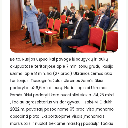
Be to, Rusijos užpuolikai pavogė iš saugyklų ir laukų
okupuotose teritorijose apie 7 mln. tonų grūdų. Rusija
užėmė apie 8 mln. ha (27 proc.) Ukrainos žemės ūkio
teritorijos. Tiesioginės žalos Ukrainos žemės ūkiui
padaryta už 6,6 mlrd. eurų. Netiesioginiai Ukrainos
žemės ūkiui padaryti karo nuostoliai siekia 34,25 mlrd.
„Tačiau agrosektorius vis dar gyvas, – sakė M. Didukh. –
2022 m. pavasarį pasodinome 95 proc. viso įmanomo
apsodinti ploto! Eksportuojame visais įmanomais
maršrutais ir nuolat tiekiame maistą į pasaulį.“ Tačiau