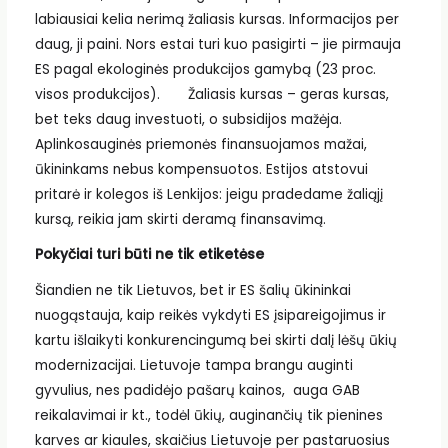
labiausiai kelia nerimą žaliasis kursas. Informacijos per
daug, ji paini. Nors estai turi kuo pasigirti – jie pirmauja
ES pagal ekologinės produkcijos gamybą (23 proc.
visos produkcijos). Žaliasis kursas – geras kursas,
bet teks daug investuoti, o subsidijos mažėja.
Aplinkosauginės priemonės finansuojamos mažai,
ūkininkams nebus kompensuotos. Estijos atstovui
pritarė ir kolegos iš Lenkijos: jeigu pradedame žaliąjį
kursą, reikia jam skirti deramą finansavimą.
Pokyčiai turi būti ne tik etiketėse
Šiandien ne tik Lietuvos, bet ir ES šalių ūkininkai
nuogąstauja, kaip reikės vykdyti ES įsipareigojimus ir
kartu išlaikyti konkurencingumą bei skirti dalį lėšų ūkių
modernizacijai. Lietuvoje tampa brangu auginti
gyvulius, nes padidėjo pašarų kainos, auga GAB
reikalavimai ir kt., todėl ūkių, auginančių tik pienines
karves ar kiaules, skaičius Lietuvoje per pastaruosius