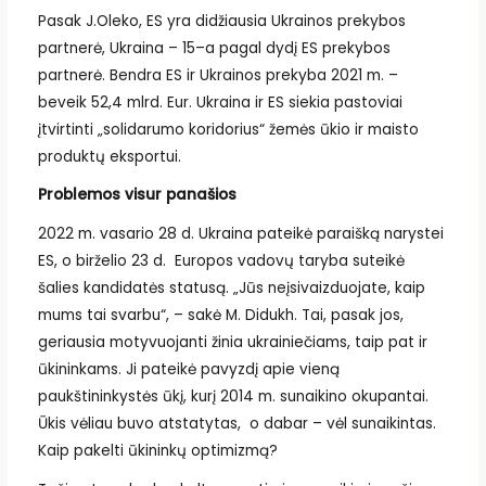
Pasak J.Oleko, ES yra didžiausia Ukrainos prekybos
partnerė, Ukraina – 15–a pagal dydį ES prekybos
partnerė. Bendra ES ir Ukrainos prekyba 2021 m. –
beveik 52,4 mlrd. Eur. Ukraina ir ES siekia pastoviai
įtvirtinti „solidarumo koridorius“ žemės ūkio ir maisto
produktų eksportui.
Problemos visur panašios
2022 m. vasario 28 d. Ukraina pateikė paraišką narystei
ES, o birželio 23 d. Europos vadovų taryba suteikė
šalies kandidatės statusą. „Jūs neįsivaizduojate, kaip
mums tai svarbu“, – sakė M. Didukh. Tai, pasak jos,
geriausia motyvuojanti žinia ukrainiečiams, taip pat ir
ūkininkams. Ji pateikė pavyzdį apie vieną
paukštininkystės ūkį, kurį 2014 m. sunaikino okupantai.
Ūkis vėliau buvo atstatytas, o dabar – vėl sunaikintas.
Kaip pakelti ūkininkų optimizmą?