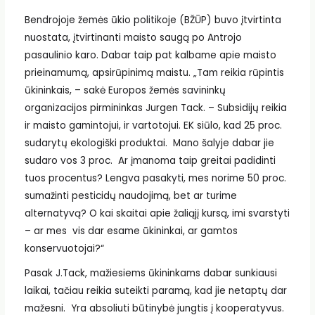
Bendrojoje žemės ūkio politikoje (BŽŪP) buvo įtvirtinta
nuostata, įtvirtinanti maisto saugą po Antrojo
pasaulinio karo. Dabar taip pat kalbame apie maisto
prieinamumą, apsirūpinimą maistu. „Tam reikia rūpintis
ūkininkais, – sakė Europos žemės savininkų
organizacijos pirmininkas Jurgen Tack. – Subsidijų reikia
ir maisto gamintojui, ir vartotojui. EK siūlo, kad 25 proc.
sudarytų ekologiški produktai. Mano šalyje dabar jie
sudaro vos 3 proc. Ar įmanoma taip greitai padidinti
tuos procentus? Lengva pasakyti, mes norime 50 proc.
sumažinti pesticidų naudojimą, bet ar turime
alternatyvą? O kai skaitai apie žaliąjį kursą, imi svarstyti
– ar mes vis dar esame ūkininkai, ar gamtos
konservuotojai?“
Pasak J.Tack, mažiesiems ūkininkams dabar sunkiausi
laikai, tačiau reikia suteikti paramą, kad jie netaptų dar
mažesni. Yra absoliuti būtinybė jungtis į kooperatyvus.