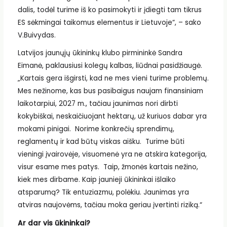
dalis, todėl turime iš ko pasimokyti ir įdiegti tam tikrus
ES sėkmingai taikomus elementus ir Lietuvoje“, – sako
V.Buivydas.
Latvijos jaunųjų ūkininkų klubo pirmininkė Sandra
Eimanė, paklausiusi kolegų kalbas, liūdnai pasidžiaugė.
„Kartais gera išgirsti, kad ne mes vieni turime problemų.
Mes nežinome, kas bus pasibaigus naujam finansiniam
laikotarpiui, 2027 m., tačiau jaunimas nori dirbti
kokybiškai, neskaičiuojant hektarų, už kuriuos dabar yra
mokami pinigai. Norime konkrečių sprendimų,
reglamentų ir kad būtų viskas aišku. Turime būti
vieningi įvairovėje, visuomenė yra ne atskira kategorija,
visur esame mes patys. Taip, žmonės kartais nežino,
kiek mes dirbame. Kaip jaunieji ūkininkai išlaiko
atsparumą? Tik entuziazmu, polėkiu. Jaunimas yra
atviras naujovėms, tačiau moka geriau įvertinti riziką.“
Ar dar vis ūkininkai?