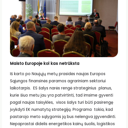
Maisto Europoje kol kas netrūksta
Iš karto po Naujųjų metų prasidės naujas Europos
Sąjungos finansinės paramos agrariniam sektoriui
laikotarpis. ES šalys narės rengė strateginius planus,
kurie šiuo metu jau yra patvirtinti, tad imsime gyventi
pagal naujas taisykles, visos šalys turi būti pasirengę
įvykdyti EK numatytą strategiją. Programa tokia, kad
pastarojo meto sąlygomis ją bus nelengva įgyvendinti.
Nepaprastai didelis energetikos kainų šuolis, logistikos