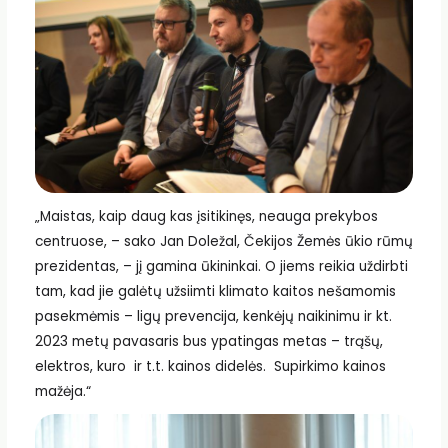
„Maistas, kaip daug kas įsitikinęs, neauga prekybos
centruose, – sako Jan Doležal, Čekijos Žemės ūkio rūmų
prezidentas, – jį gamina ūkininkai. O jiems reikia uždirbti
tam, kad jie galėtų užsiimti klimato kaitos nešamomis
pasekmėmis – ligų prevencija, kenkėjų naikinimu ir kt.
2023 metų pavasaris bus ypatingas metas – trąšų,
elektros, kuro ir t.t. kainos didelės. Supirkimo kainos
mažėja.“