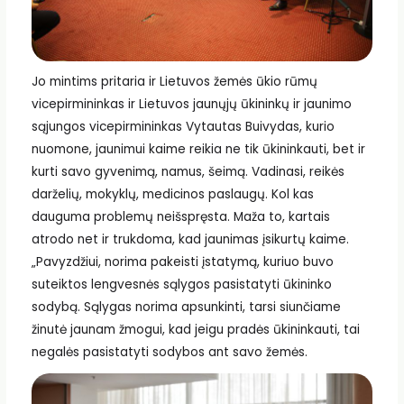
Jo mintims pritaria ir Lietuvos žemės ūkio rūmų
vicepirmininkas ir Lietuvos jaunųjų ūkininkų ir jaunimo
sąjungos vicepirmininkas Vytautas Buivydas, kurio
nuomone, jaunimui kaime reikia ne tik ūkininkauti, bet ir
kurti savo gyvenimą, namus, šeimą. Vadinasi, reikės
darželių, mokyklų, medicinos paslaugų. Kol kas
dauguma problemų neišspręsta. Maža to, kartais
atrodo net ir trukdoma, kad jaunimas įsikurtų kaime.
„Pavyzdžiui, norima pakeisti įstatymą, kuriuo buvo
suteiktos lengvesnės sąlygos pasistatyti ūkininko
sodybą. Sąlygas norima apsunkinti, tarsi siunčiame
žinutė jaunam žmogui, kad jeigu pradės ūkininkauti, tai
negalės pasistatyti sodybos ant savo žemės.