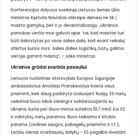
Konferencijos dalyvius sveikinęs Lietuvos žemės ūkio
ministras Kęstutis Navickas atkreipė dėmesį ne tik į
maisto gamybą, bet ir jo decentralizaciją. „Ukrainos
pamokas verčia mus galvoti apie tai, kad maistas turi
būti išskirstytas po visas šalies dalis, kad esant reikalui,
atkirtus kurios nors šalies dalies logistiką, būtų galima
vietoje gaminti maistą“, – sakė ministras.
Ukrainos grūdai svarbūs pasauliui
Lietuvos nuolatinės atstovybės Europos Sąjungoje
ambasadorius Arnoldas Pranckevičius kvietė visus
prisiminti, kiek daug padaryta izoliuojant Rusiją. ES narių
veiksmai buvo labai vieningi ir solidarizuojantis su
Ukraina, kuriai per šiuos metus suteikta 19,7 mlrd. Eur ES
ir valstybių narių paramos. Buvo teikiama ir kitokia
parama (civilinės saugos, pabėgėlių priėmimo ir t.t.),
tačiau vienas svarbiausių dalykų – ES pagalba išvežant