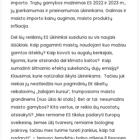
importo. Trąšų gamybos mažinimas ES 2022 ir 2023 m.,
jų įperkamumas ir prieinamumas ūkininkams. Galimas ir
maisto importo kainų augimas, maisto produktų
infliacija.
Dėl šių reiškinių ES ūkininkai susiduria su vis naujais
iššūkiais. Kaip pagaminti maistą, naudojant kuo mažiau
gamtos išteklių? Kaip kovoti su augalų kenkėjais,
ligomis, kurie atsiranda dėl klimato kaitos? Kaip
sumažinti šiltnamio efektą sukeliančių dujų emisiją?
Klausimai, kurie natūraliai iškyla ūkininkams. Tačiau juk
niekas jų neatleidžia nuo pagrindinių EK iškeltų
reikalavimų „žaliajam kursui“, trumposioms maisto
grandinėms (nuo ūkio iki stalo). Bet ar tai nesumažins
maisto gamybos? Kita vertus, ar reikia šių nuostatų
atsisakyti? „Mes remiame ES tikslus padaryti Europą
sveikesnę, žemės ūkį tvaresnį, remiame biologinę
įvairovę, tačiau mes turime turėti įrankius, kaip tai
padaryti“, – žemyno žemdirbių balsą atliepė P.Pesonen.