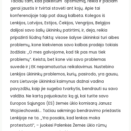
Tačiau tam, kad pakeltum optimizmą, reikia ir pačiam
gerai jaustis ir tvirtai stovėti ant kojų. Apie tai
konferencijoje taip pat daug kalbėta. Kolegos iš
Lenkijos, Latvijos, Estijos, Čekijos, Vengrijos, Belgijos
dalijosi savo šalių ūkininkų patirtimi, ir, deja, reikia
pripažinti liūdną faktą: visose šalyse ūkininkai turi aibes
problemų, kone kiekvienas savo kalbas pradėjo tokiais
žodžiais: „O mes galvojome, kad tik pas mus tiek
problemų“. Keista, bet kone visi savo problemas
suvedė ir į EK nepamatuotus reikalavimus. Nustebino
Lenkijos ūkininkų problemos, kurių, pasirodo, yra gausu,
nors Lietuvoje ūkininkai kaimynus dažnai vadina
pavyzdžiu, kaip jie sugeba tvarkytis, bendrauti su savo
valdžia. Ne kartą pajuokauta: ką gi, kai turite savo
Europos Sąjungos (ES) žemės ūkio komisarą Janusz
Wojciechowski… Tačiau sėkmingo bendravimo priežastis
Lenkijoje ne ta. „Yra posakis, kad lenkas moka
protestuoti“, – juokėsi Palenkės Žemės ūkio rūmų