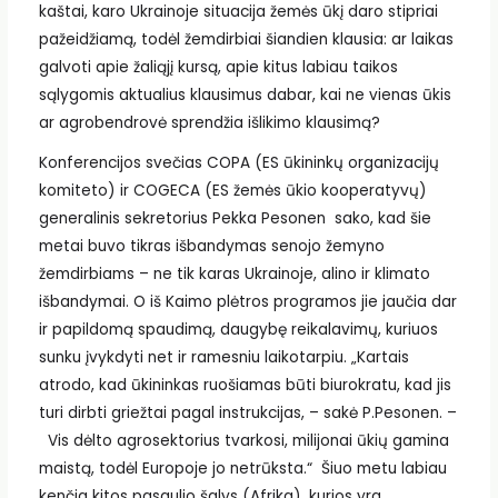
kaštai, karo Ukrainoje situacija žemės ūkį daro stipriai
pažeidžiamą, todėl žemdirbiai šiandien klausia: ar laikas
galvoti apie žaliąjį kursą, apie kitus labiau taikos
sąlygomis aktualius klausimus dabar, kai ne vienas ūkis
ar agrobendrovė sprendžia išlikimo klausimą?
Konferencijos svečias COPA (ES ūkininkų organizacijų
komiteto) ir COGECA (ES žemės ūkio kooperatyvų)
generalinis sekretorius Pekka Pesonen sako, kad šie
metai buvo tikras išbandymas senojo žemyno
žemdirbiams – ne tik karas Ukrainoje, alino ir klimato
išbandymai. O iš Kaimo plėtros programos jie jaučia dar
ir papildomą spaudimą, daugybę reikalavimų, kuriuos
sunku įvykdyti net ir ramesniu laikotarpiu. „Kartais
atrodo, kad ūkininkas ruošiamas būti biurokratu, kad jis
turi dirbti griežtai pagal instrukcijas, – sakė P.Pesonen. –
Vis dėlto agrosektorius tvarkosi, milijonai ūkių gamina
maistą, todėl Europoje jo netrūksta.“ Šiuo metu labiau
kenčia kitos pasaulio šalys (Afrika), kurios yra