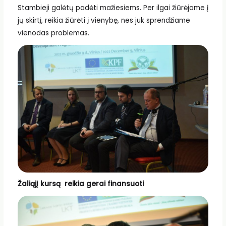
Stambieji galėtų padėti mažiesiems. Per ilgai žiūrėjome į
jų skirtį, reikia žiūrėti į vienybę, nes juk sprendžiame
vienodas problemas.
Žaliąjį kursą reikia gerai finansuoti