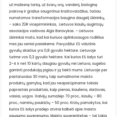
už mažesnę taršą, už švarų orą, vandenį, biologinę
įvairovę ir gražius saugotinus kraštovaizdžius, tačiau
numatomos transformacijos baugina daugelį ūkininkų,
– sako ŽŪR vicepirmininkas, Lietuvos kiaulių augintojų
asociacijos vadovas Algis Baravykas. – Lietuvos
ūkininkai mato, kad kai kuriuos aplinkosaugos rodiklius
mes jau seniai pasiekėme. Pavyzdžiui: ES vidutinis
gyvulių skaičius yra 0,8 gyvulio hektare. Lietuvoje
turime vos 0,3 gyvulio hektare. Kai kurios ES šalys turi
2–4 ir net 10 kartų daugiau gyvulių nei Lietuva, sugeba
gaminti produkciją pigiau ir ją tiekti mums. Lietuvoje per
pastaruosius 30 metų taip sumažinome maisto
produktų gamybą, kad jau neapsirūpiname tokiais
paprastais produktais, kaip pienas, kiauliena, daržovės,
vaisiai, uogos. Galvijų sumažėjo 70 proc., kiaulių – 80
proc., naminių paukščių – 50 proc. Krizių pamokytos, kai
kurios ES šalys pradėjo atvirai kalbėti apie maisto
saugumo suverenumą. Maisto suverenitetas – tai tokia