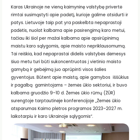
Karas Ukrainoje ne vieną kaimyninę valstybę privertė
rimtai susimąstyti apie padėtį, kurioje galime atsidurti ir
patys. Lietuvoje taip pat yra paskelbta nepaprastoji
padėtis, nuolat kalbama apie pasirengimą karo metui,
tačiau iki šiol per mažai kalbama apie apsirūpinimą
maistu karo sąlygomis, apie maisto nepriklausomumą.
Tai reiškia, kad nepaprastai didelis valstybės dėmesys
šiuo metu turi būti sukoncentruotas į vietinio maisto
gamybą ir gebėjimą juo aprūpinti visos šalies
gyventojus. Būtent apie maistą, apie gamybos iššūkius
ir pagalbą gamintojams – žemės ūkio sektoriui, ir buvo
kalbama gruodžio 9–10 d. Žemės ūkio rūmų (ŽŪR)
surengtoje tarptautinėje konferencijoje „Žemės ūkio
atsparumas Kaimo plėtros programos 2023–2027 m.
laikotarpiu ir karo Ukrainoje sąlygomis“.