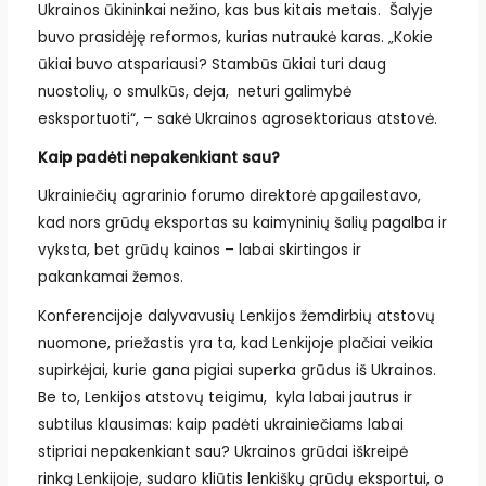
Ukrainos ūkininkai nežino, kas bus kitais metais. Šalyje
buvo prasidėję reformos, kurias nutraukė karas. „Kokie
ūkiai buvo atspariausi? Stambūs ūkiai turi daug
nuostolių, o smulkūs, deja, neturi galimybė
esksportuoti“, – sakė Ukrainos agrosektoriaus atstovė.
Kaip padėti nepakenkiant sau?
Ukrainiečių agrarinio forumo direktorė apgailestavo,
kad nors grūdų eksportas su kaimyninių šalių pagalba ir
vyksta, bet grūdų kainos – labai skirtingos ir
pakankamai žemos.
Konferencijoje dalyvavusių Lenkijos žemdirbių atstovų
nuomone, priežastis yra ta, kad Lenkijoje plačiai veikia
supirkėjai, kurie gana pigiai superka grūdus iš Ukrainos.
Be to, Lenkijos atstovų teigimu, kyla labai jautrus ir
subtilus klausimas: kaip padėti ukrainiečiams labai
stipriai nepakenkiant sau? Ukrainos grūdai iškreipė
rinką Lenkijoje, sudaro kliūtis lenkiškų grūdų eksportui, o