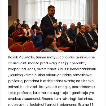
Pasak V.Buivydo, turime motyvuoti jaunus ūkininkus ne
tik užauginti maisto produkciją, bet ją ir perdirbti,
kooperuoti jėgas, diversifikuoti ūkius ir bendradarbiauti.
„Jaunimą kaime būtina orientuoti rinktis žemdirbišką
profesiją, parodant ir atskleidžiant svarbą ne tik savo
šeimai, bet ir visai Lietuvai. Juk žmogus, pasirinkdamas
tokią profesiją, kaip maisto augintojo ir gamintojo yra
svarbus visuomenei. Žinoma tam reikalingi skatinimo,
motyvavimo ilgalaikiai įrankiai ir priemonės. Esame ES