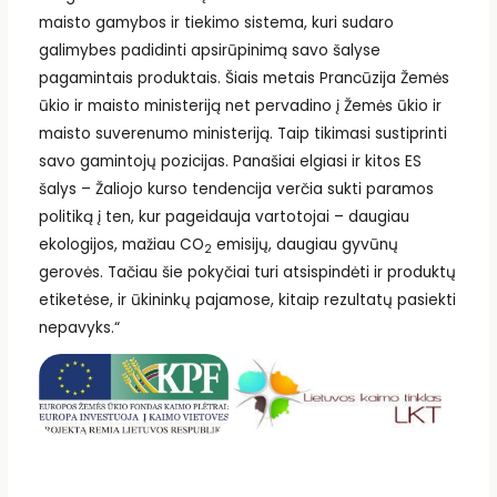
maisto gamybos ir tiekimo sistema, kuri sudaro
galimybes padidinti apsirūpinimą savo šalyse
pagamintais produktais. Šiais metais Prancūzija Žemės
ūkio ir maisto ministeriją net pervadino į Žemės ūkio ir
maisto suverenumo ministeriją. Taip tikimasi sustiprinti
savo gamintojų pozicijas. Panašiai elgiasi ir kitos ES
šalys – Žaliojo kurso tendencija verčia sukti paramos
politiką į ten, kur pageidauja vartotojai – daugiau
ekologijos, mažiau CO
emisijų, daugiau gyvūnų
2
gerovės. Tačiau šie pokyčiai turi atsispindėti ir produktų
etiketėse, ir ūkininkų pajamose, kitaip rezultatų pasiekti
nepavyks.“