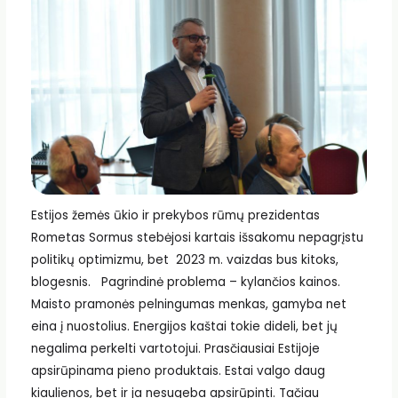
Estijos žemės ūkio ir prekybos rūmų prezidentas
Rometas Sormus stebėjosi kartais išsakomu nepagrįstu
politikų optimizmu, bet 2023 m. vaizdas bus kitoks,
blogesnis. Pagrindinė problema – kylančios kainos.
Maisto pramonės pelningumas menkas, gamyba net
eina į nuostolius. Energijos kaštai tokie dideli, bet jų
negalima perkelti vartotojui. Prasčiausiai Estijoje
apsirūpinama pieno produktais. Estai valgo daug
kiaulienos, bet ir ja nesugeba apsirūpinti. Tačiau