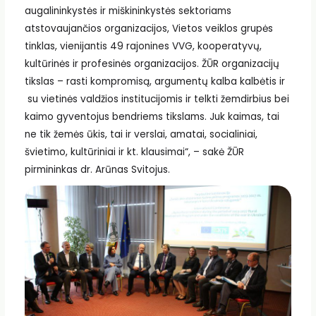
augalininkystės ir miškininkystės sektoriams
atstovaujančios organizacijos, Vietos veiklos grupės
tinklas, vienijantis 49 rajonines VVG, kooperatyvų,
kultūrinės ir profesinės organizacijos. ŽŪR organizacijų
tikslas – rasti kompromisą, argumentų kalba kalbėtis ir
su vietinės valdžios institucijomis ir telkti žemdirbius bei
kaimo gyventojus bendriems tikslams. Juk kaimas, tai
ne tik žemės ūkis, tai ir verslai, amatai, socialiniai,
švietimo, kultūriniai ir kt. klausimai“, – sakė ŽŪR
pirmininkas dr. Arūnas Svitojus.