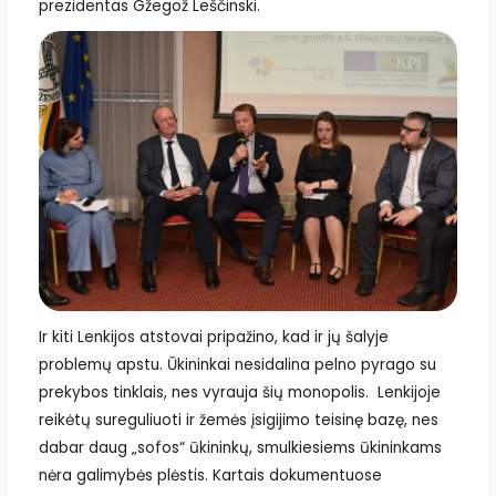
prezidentas Gžegož Leščinski.
Ir kiti Lenkijos atstovai pripažino, kad ir jų šalyje
problemų apstu. Ūkininkai nesidalina pelno pyrago su
prekybos tinklais, nes vyrauja šių monopolis. Lenkijoje
reikėtų sureguliuoti ir žemės įsigijimo teisinę bazę, nes
dabar daug „sofos“ ūkininkų, smulkiesiems ūkininkams
nėra galimybės plėstis. Kartais dokumentuose