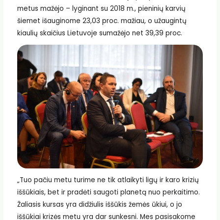
metus mažėjo – lyginant su 2018 m., pieninių karvių
šiemet išauginome 23,03 proc. mažiau, o užaugintų
kiaulių skaičius Lietuvoje sumažėjo net 39,39 proc.
„Tuo pačiu metu turime ne tik atlaikyti ligų ir karo krizių
iššūkiais, bet ir pradėti saugoti planetą nuo perkaitimo.
Žaliasis kursas yra didžiulis iššūkis žemės ūkiui, o jo
iššūkiai krizės metu yra dar sunkesni. Mes pasisakome