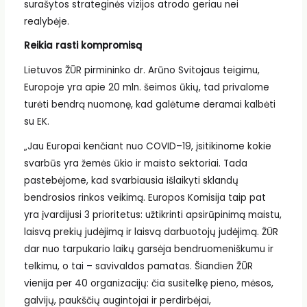
surašytos strateginės vizijos atrodo geriau nei
realybėje.
Reikia rasti kompromisą
Lietuvos ŽŪR pirmininko dr. Arūno Svitojaus teigimu,
Europoje yra apie 20 mln. šeimos ūkių, tad privalome
turėti bendrą nuomonę, kad galėtume deramai kalbėti
su EK.
„Jau Europai kenčiant nuo COVID–19, įsitikinome kokie
svarbūs yra žemės ūkio ir maisto sektoriai. Tada
pastebėjome, kad svarbiausia išlaikyti sklandų
bendrosios rinkos veikimą. Europos Komisija taip pat
yra įvardijusi 3 prioritetus: užtikrinti apsirūpinimą maistu,
laisvą prekių judėjimą ir laisvą darbuotojų judėjimą. ŽŪR
dar nuo tarpukario laikų garsėja bendruomeniškumu ir
telkimu, o tai – savivaldos pamatas. Šiandien ŽŪR
vienija per 40 organizacijų: čia susitelkę pieno, mėsos,
galvijų, paukščių augintojai ir perdirbėjai,