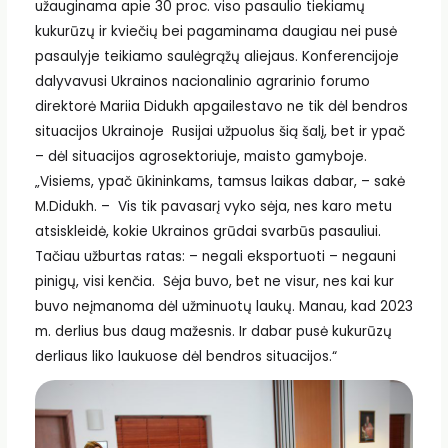
užauginama apie 30 proc. viso pasaulio tiekiamų
kukurūzų ir kviečių bei pagaminama daugiau nei pusė
pasaulyje teikiamo saulėgrąžų aliejaus. Konferencijoje
dalyvavusi Ukrainos nacionalinio agrarinio forumo
direktorė Mariia Didukh apgailestavo ne tik dėl bendros
situacijos Ukrainoje Rusijai užpuolus šią šalį, bet ir ypač
– dėl situacijos agrosektoriuje, maisto gamyboje.
„Visiems, ypač ūkininkams, tamsus laikas dabar, – sakė
M.Didukh. – Vis tik pavasarį vyko sėja, nes karo metu
atsiskleidė, kokie Ukrainos grūdai svarbūs pasauliui.
Tačiau užburtas ratas: – negali eksportuoti – negauni
pinigų, visi kenčia. Sėja buvo, bet ne visur, nes kai kur
buvo neįmanoma dėl užminuotų laukų. Manau, kad 2023
m. derlius bus daug mažesnis. Ir dabar pusė kukurūzų
derliaus liko laukuose dėl bendros situacijos.“