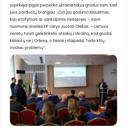
supirkėjai pigiai perperka ukrainietiškus grūdus tam, kad
juos parduotų brangiau. „Čia jau godumo klausimas,
kurį įstatymais ar sankcijomis neišspręsi, – savo
nuomonę išreiškė EP narys Juozas Olekas. – Lietuva
norėtų turėti geležinkelio atšaką į Ukrainą, kad grūdai
keliautų ne į Odesą, o tiesiai į Klaipėdą. Tada kiltų
mažiau problemų“.