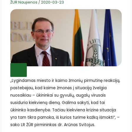
ŽUR Naujienos
/
2020-03-23
„Lygindamas miesto ir kaimo žmonių pirmutinę reakciją,
pastebėjau, kad kaime žmonės į situaciją žvelgia
nuosaikiau – ūkininkai su gyvulių, augalų virusais
susiduria kiekvieną dieną. Galima sakyti, kad tai
ūkininko kasdienybė. Tačiau kiekviena krizinė situacija
yra tam tikra pamoka, iš kurios turime kažką išmokti“, –
sako LR ŽŪR pirmininkas dr. Arūnas Svitojus.