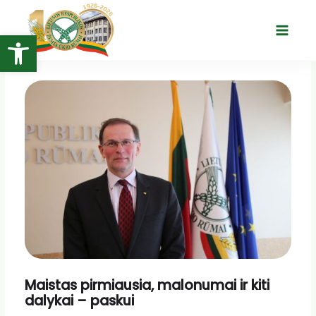
Pereiti
prie
Open toolbar
Main
turinio
Menu
Maistas pirmiausia, malonumai ir kiti
dalykai – paskui