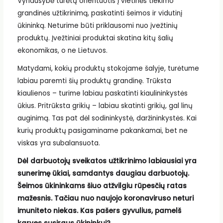
Vyriausybė turėtų orientuotis į vietinės tiekimo
grandinės užtikrinimą, paskatinti šeimos ir vidutinį
ūkininką. Neturime būti priklausomi nuo įvežtinių
produktų. Įvežtiniai produktai skatina kitų šalių
ekonomikas, o ne Lietuvos.
Matydami, kokių produktų stokojame šalyje, turėtume
labiau paremti šių produktų grandinę. Trūksta
kiaulienos – turime labiau paskatinti kiaulininkystės
ūkius. Pritrūksta grikių – labiau skatinti grikių, gal linų
auginimą. Tas pat dėl sodininkystė, daržininkystės. Kai
kurių produktų pasigaminame pakankamai, bet ne
viskas yra subalansuota.
Dėl darbuotojų sveikatos užtikrinimo labiausiai yra
sunerimę ūkiai, samdantys daugiau darbuotojų.
Šeimos ūkininkams šiuo atžvilgiu rūpesčių ratas
mažesnis. Tačiau nuo naujojo koronaviruso neturi
imuniteto niekas. Kas pašers gyvulius, pamelš