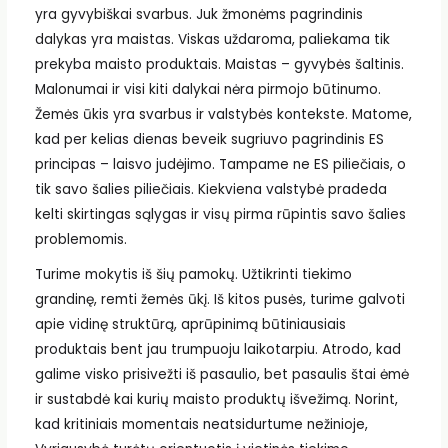
yra gyvybiškai svarbus. Juk žmonėms pagrindinis
dalykas yra maistas. Viskas uždaroma, paliekama tik
prekyba maisto produktais. Maistas – gyvybės šaltinis.
Malonumai ir visi kiti dalykai nėra pirmojo būtinumo.
Žemės ūkis yra svarbus ir valstybės kontekste. Matome,
kad per kelias dienas beveik sugriuvo pagrindinis ES
principas – laisvo judėjimo. Tampame ne ES piliečiais, o
tik savo šalies piliečiais. Kiekviena valstybė pradeda
kelti skirtingas sąlygas ir visų pirma rūpintis savo šalies
problemomis.
Turime mokytis iš šių pamokų. Užtikrinti tiekimo
grandinę, remti žemės ūkį. Iš kitos pusės, turime galvoti
apie vidinę struktūrą, aprūpinimą būtiniausiais
produktais bent jau trumpuoju laikotarpiu. Atrodo, kad
galime visko prisivežti iš pasaulio, bet pasaulis štai ėmė
ir sustabdė kai kurių maisto produktų išvežimą. Norint,
kad kritiniais momentais neatsidurtume nežinioje,