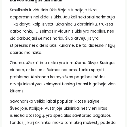
karves susirgus ūkininkui?
Smulkusis ir vidutinis ūkis šioje situacijoje tikrai
atsparesnis nei didelis ūkis. Jau keli sektoriai nerimauja
– ką daryti, kaip įsivežti ukrainiečių darbininkų, trūksta
darbo rankų. O šeimos ir vidutinis ūkis yra mobilus, nes
čia darbuojasi šeimos nariai. Šiuo atveju jis yra
stipresnis nei didelis ūkis, kuriame, be to, didesnė ir ligų
atsiradimo rizika.
Žinoma, užsikrėtimo rizika yra ir mažame ūkyje. Susirgus
vienam, ar keliems šeimos nariams, tenka spręsti
problemą. Atsiranda kaimyniškos pagalbos bėdos
atveju iniciatyva, kaimynai tiesiog tariasi ir gelbėja vieni
kitiems.
Savanoriška veikla labai populiari kitose šalyse –
Švedijoje, Italijoje. Austrijoje ūkininkai net vieni kitus
išleidžia atostogų, yra specialus savitarpio pagalbos
fondas, į kurį ūkininkai moka tam tikrą mokestį, padeda