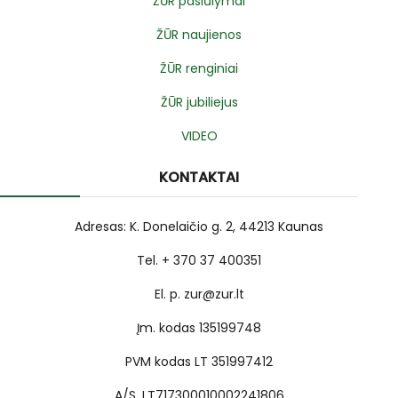
ŽŪR pasiūlymai
ŽŪR naujienos
ŽŪR renginiai
ŽŪR jubiliejus
VIDEO
KONTAKTAI
Adresas: K. Donelaičio g. 2, 44213 Kaunas
Tel. + 370 37 400351
El. p. zur@zur.lt
Įm. kodas 135199748
PVM kodas LT 351997412
A/S. LT717300010002241806