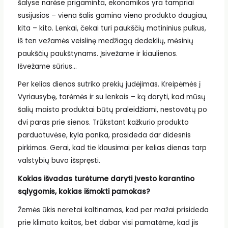
šalyse narėse prigaminta, ekonomikos yra tampriai
susijusios – viena šalis gamina vieno produkto daugiau,
kita – kito. Lenkai, čekai turi paukščių motininius pulkus,
iš ten vežamės veislinę medžiagą dedeklių, mėsinių
paukščių paukštynams. Įsivežame ir kiaulienos.
Išvežame sūrius…
Per kelias dienas sutriko prekių judėjimas. Kreipėmės į
Vyriausybę, tarėmės ir su lenkais – ką daryti, kad mūsų
šalių maisto produktai būtų praleidžiami, nestovėtų po
dvi paras prie sienos. Trūkstant kažkurio produkto
parduotuvėse, kyla panika, prasideda dar didesnis
pirkimas. Gerai, kad tie klausimai per kelias dienas tarp
valstybių buvo išspręsti.
Kokias išvadas turėtume daryti įvesto karantino
sąlygomis, kokias išmokti pamokas?
Žemės ūkis neretai kaltinamas, kad per mažai prisideda
prie klimato kaitos, bet dabar visi pamatėme, kad jis