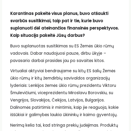
Karantinas pakeitė visus planus, buvo atšaukti
svarbūs susitikimai, taip pat ir tie, kurie buvo
suplanuoti dėl ateinančios finansinės perspektyvos.
Kaip situacija pakeitė Jūsų darbus?
Buvo suplanuotas susitikimas su ES Žemės ūkio rūmų
vadovais. Dabar naudojuosi pauze, dirbu ūkyje –
pavasario darbai prasidės jau po savaitės kitos.
Virtualiai aktyviai bendraujame su kitų ES šalių Žemės
ūkio rūmų ir kitų žemdirbių savivaldos organizacijų
lyderiais: Lenkijos žemės ūkio rūmų prezidentu Viktoru
Šmulevičiumi, viceprezidentu Miroslavu Borovskiu, su
Vengrijos, Slovakijos, Čekijos, Latvijos, Bulgarijos.
Dalinomės patirtimis ir mintimis, kaip jie reaguoja, kokie
iššūkiai ir galimybės laukia ūkininkų ir kaimo gyventojų.
Nerimą kelia tai, kad stringa prekių judėjimas. Produktų