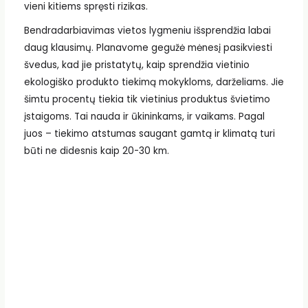
vieni kitiems spręsti rizikas.
Bendradarbiavimas vietos lygmeniu išsprendžia labai
daug klausimų. Planavome gegužė mėnesį pasikviesti
švedus, kad jie pristatytų, kaip sprendžia vietinio
ekologiško produkto tiekimą mokykloms, darželiams. Jie
šimtu procentų tiekia tik vietinius produktus švietimo
įstaigoms. Tai nauda ir ūkininkams, ir vaikams. Pagal
juos – tiekimo atstumas saugant gamtą ir klimatą turi
būti ne didesnis kaip 20-30 km.