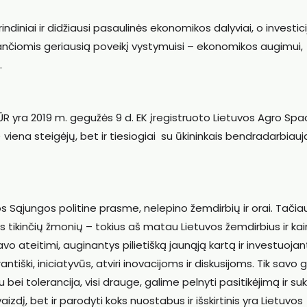
iniai ir didžiausi pasaulinės ekonomikos dalyviai, o investici
ančiomis geriausią poveikį vystymuisi – ekonomikos augimui,
.
ŽŪR yra 2019 m. gegužės 9 d. EK įregistruoto Lietuvos Agro Sp
iena steigėjų, bet ir tiesiogiai su ūkininkais bendradarbiauj
os Sąjungos politine prasme, nelepino žemdirbių ir orai. Tačia
omis tikinčių žmonių – tokius aš matau Lietuvos žemdirbius ir k
avo ateitimi, auginantys pilietišką jaunąją kartą ir investuojan
rantiški, iniciatyvūs, atviri inovacijoms ir diskusijoms. Tik savo g
bei tolerancija, visi drauge, galime pelnyti pasitikėjimą ir suk
izdį, bet ir parodyti koks nuostabus ir išskirtinis yra Lietuvos