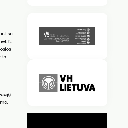
ant su
net 12
rosios
sto
vacijų
nimo,