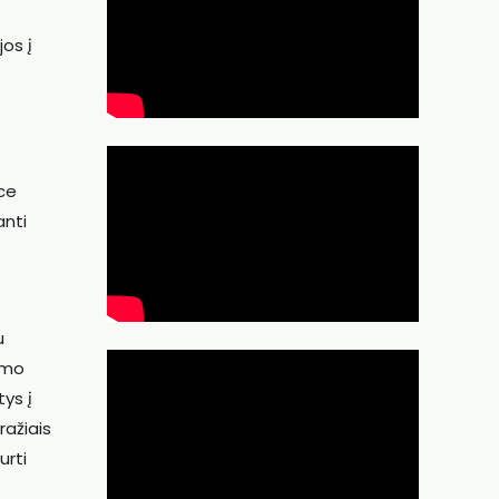
jos į
ace
anti
u
aimo
tys į
ražiais
urti