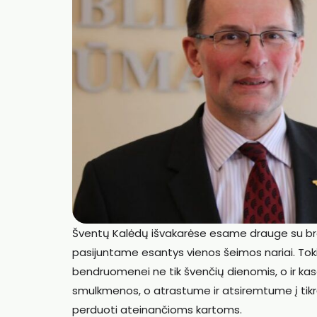
Šventų Kalėdų išvakarėse esame drauge su brang
pasijuntame esantys vienos šeimos nariai. Tokio
bendruomenei ne tik švenčių dienomis, o ir ka
smulkmenos, o atrastume ir atsiremtume į tikrą
perduoti ateinančioms kartoms.