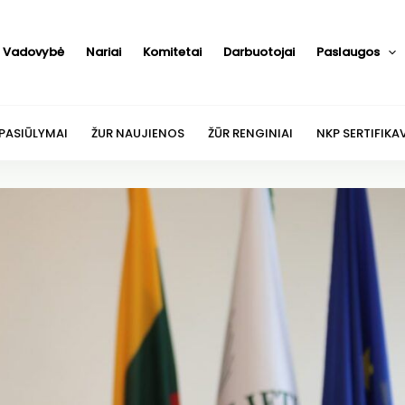
Vadovybė
Nariai
Komitetai
Darbuotojai
Paslaugos
 PASIŪLYMAI
ŽUR NAUJIENOS
ŽŪR RENGINIAI
NKP SERTIFIKA