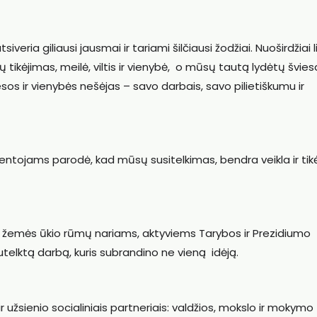
veria giliausi jausmai ir tariami šilčiausi žodžiai. Nuoširdžiai li
ikėjimas, meilė, viltis ir vienybė, o mūsų tautą lydėtų šviesa
sos ir vienybės nešėjas – savo darbais, savo pilietiškumu ir
entojams parodė, kad mūsų susitelkimas, bendra veikla ir tik
os žemės ūkio rūmų nariams, aktyviems Tarybos ir Prezidiumo
utelktą darbą, kuris subrandino ne vieną idėją.
 užsienio socialiniais partneriais: valdžios, mokslo ir mokymo