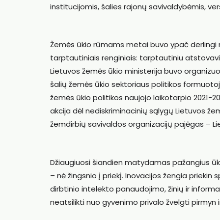
institucijomis, šalies rajonų savivaldybėmis, ve
Žemės ūkio rūmams metai buvo ypač derlingi ne 
tarptautiniais renginiais: tarptautiniu atstov
Lietuvos žemės ūkio ministerija buvo organizuo
šalių žemės ūkio sektoriaus politikos formuoto
žemės ūkio politikos naujojo laikotarpio 2021
akcija dėl nediskriminacinių sąlygų Lietuvos že
žemdirbių savivaldos organizacijų pajėgas – Lietu
Džiaugiuosi šiandien matydamas pažangius ūkini
– nė žingsnio į priekį. Inovacijos žengia priekin
dirbtinio intelekto panaudojimo, žinių ir informac
neatsilikti nuo gyvenimo privalo žvelgti pirmyn i