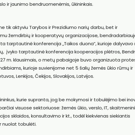
rslo ir jaunimo bendruomenėmis, ūkininkais.
tik aktyviu Tarybos ir Prezidiumo narių darbu, bet ir
avimu žemdirbių ir kooperatyvų organizacijose, bendradarbiauj
ta tarptautinė konferencija „Taikos duona“, kurioje dalyvavo 
jų, įvyko tarptautinė konferencija kooperacijos plėtros, Bend
-2027 m. klausimais, o metų pabaigoje buvo organizuota prote
mdirbiams, kurioje suvienijome net 5 šalių žemės ūkio rūmų ir
vos, Lenkijos, Čekijos, Slovakijos, Latvijos.
nkus, kurie supranta, jog be mokymosi ir tobulėjimo bei ino
 sparčiai visuose sektoriuose: žemės ūkio, verslo, IT, skaitmeni
ijos sklaidos, konsultavimo ir kt., todėl kiekvienas siekiantis
r nuolat tobulėti.