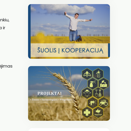
nkiu,
 ir
ėjimas