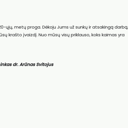
 2020-ųjų, metų proga. Dėkoju Jums už sunkų ir atsakingą darbą
ų krašto įvaizdį. Nuo mūsų visų priklauso, koks kaimas yra
ninkas dr. Arūnas Svitojus