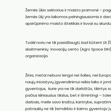
Žemės ūkio sektorius ir maisto pramonė – pagrind
žemės ūkį yra laikomos pelningiausiomis ir dar
apsirūpinimo maisto ištekliais ir kovai su skurdu
Todėl noriu ne tik pasidžiaugti, kad būtent LR 
skaitmeninių inovacijų cento (Agro Space DIH) v
organizacija.
Žinia, metai nebuvo lengvi nei šalies, nei Europ
naujų iniciatyvų įgyvendinimui reikia laiko ir j
gyventojus, kurie yra ne tik darbštūs, tikintys s
pačius kilniausius tikslus, bet ir išmintingi – tole
darbais, meile savo kraštui, kantrybe, supratimu 
patrauklų ne tik žemdirbio ir kaimo gyventojo įva