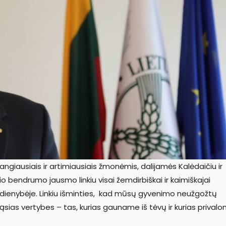
iausiais ir artimiausiais žmonėmis, dalijamės Kalėdaičiu ir
 bendrumo jausmo linkiu visai žemdirbiškai ir kaimiškajai
sdienybėje. Linkiu išminties, kad mūsų gyvenimo neužgožtų
sias vertybes – tas, kurias gauname iš tėvų ir kurias prival