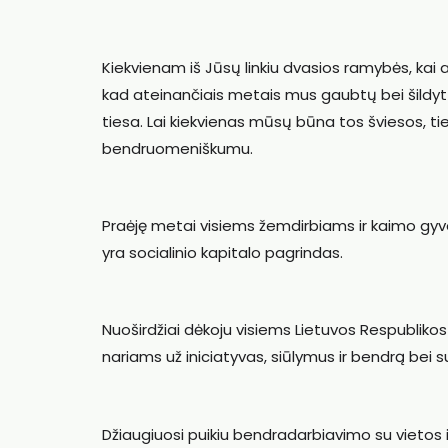
Kiekvienam iš Jūsų linkiu dvasios ramybės, kai atsi
kad ateinančiais metais mus gaubtų bei šildytų t
tiesa. Lai kiekvienas mūsų būna tos šviesos, tie
bendruomeniškumu.
Praėję metai visiems žemdirbiams ir kaimo gyv
yra socialinio kapitalo pagrindas.
Nuoširdžiai dėkoju visiems Lietuvos Respublik
nariams už iniciatyvas, siūlymus ir bendrą bei s
Džiaugiuosi puikiu bendradarbiavimo su vietos ir