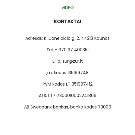
VIDEO
KONTAKTAI
Adresas: K. Donelaičio g. 2, 44213 Kaunas
Tel. + 370 37 400351
El. p. zur@zur.lt
Įm. kodas 135199748
PVM kodas LT 351997412
A/S. LT717300010002241806
AB Swedbank bankas, banko kodas 73000