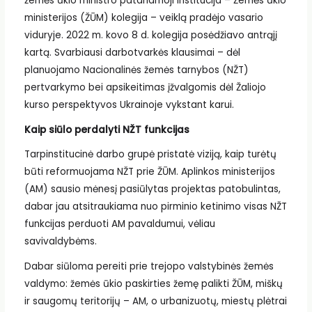
žemės ūkio ministro patariamoji institucija – Žemės ūkio
ministerijos (ŽŪM) kolegija – veiklą pradėjo vasario
viduryje. 2022 m. kovo 8 d. kolegija posėdžiavo antrąjį
kartą. Svarbiausi darbotvarkės klausimai – dėl
planuojamo Nacionalinės žemės tarnybos (NŽT)
pertvarkymo bei apsikeitimas įžvalgomis dėl Žaliojo
kurso perspektyvos Ukrainoje vykstant karui.
Kaip siūlo perdalyti NŽT funkcijas
Tarpinstitucinė darbo grupė pristatė viziją, kaip turėtų
būti reformuojama NŽT prie ŽŪM. Aplinkos ministerijos
(AM) sausio mėnesį pasiūlytas projektas patobulintas,
dabar jau atsitraukiama nuo pirminio ketinimo visas NŽT
funkcijas perduoti AM pavaldumui, vėliau
savivaldybėms.
Dabar siūloma pereiti prie trejopo valstybinės žemės
valdymo: žemės ūkio paskirties žemę palikti ŽŪM, miškų
ir saugomų teritorijų – AM, o urbanizuotų, miestų plėtrai