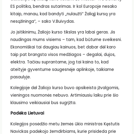
ES politika, bendras sutarimas. Ir kol Europoje nesako
kitaip, manau, kad bandyti „nulaužti“ Žaliąjį kursą yra
nesąžininga“, – sako V.Buivydas.
Jo įsitikinimu, Žaliojo kurso tikslas yra labai geras. Jis
naudingas mums visiems – tam, kad būtume sveikesni.
Ekonomiškai tai daugiau kainuos, bet dabar dėl karo
taip pat brangsta visos medžiagos – degalai, dujos,
elektra. Tačiau suprantame, jog tai kaina to, kad
ateityje gyventume saugesnėje aplinkoje, taikiame
pasaulyje.
Kolegijoje dėl Žaliojo kurso buvo apsikeista įžvalgomis,
vieningos nuomonės nebuvo. Artimiausiu laiku prie šio
klausimo veikiausiai bus sugrįžta.
Padėka Lietuvai
Kolegijos posėdžio metu žemės ūkio ministras Kęstutis
Navickas padėkojo žemdirbiams, kurie prisideda prie