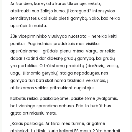
Ar šiandien, kai vyksta karas Ukrainoje, reikėtų
atsitraukti nuo Žaliojo kurso, jį koreguoti? Intensyvios
žemdirbystės ūkiai siūlo plėsti gamybą. Sako, kad reikia
apsirūpinti maistu.
ŽŪR vicepirmininko V.Buivydo nuostata – nereikia kelti
panikos. Pagrindiniais produktais mes visiškai
apsirūpiname – grūdais, pienu, mėsa. Vargu, ar reikia
dabar skatinti dar didesnę grūdų gamybą, kai grūdų
yra perteklius. O trūkstamų produktų (daržovių, vaisių,
uogų, šiltnamio gėrybių) staiga nepadaugės, nes
gamyba turi būti skatinama tiksliniais veiksmais, į
atitinkamas veiklas pritraukiant augintojus.
Kalbėtis reikia, pasikalbėjome, pasikeitėme įžvalgomis,
bet vieningo sprendimo nebuvo. Prie to turbūt bus
grįžta artimiausiu metu.
„Karas pasibaigs. Ar tikrai mes turime, ar galime
atsisakyti tų tikslų, kurie keliami ES mastu? Yra bendroji