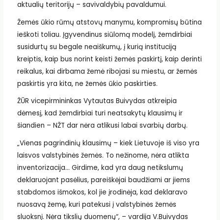
aktualių teritorijų – savivaldybių pavaldumui.
Žemės ūkio rūmų atstovų manymu, kompromisų būtina
ieškoti toliau. Įgyvendinus siūlomą modelį, žemdirbiai
susidurtų su begale neaiškumų, į kurią instituciją
kreiptis, kaip bus norint keisti žemės paskirtį, kaip derinti
reikalus, kai dirbama žemė ribojasi su miestu, ar žemės
paskirtis yra kita, ne žemės ūkio paskirties.
ŽŪR vicepirmininkas Vytautas Buivydas atkreipia
dėmesį, kad žemdirbiai turi neatsakytų klausimų ir
šiandien – NŽT dar nėra atlikusi labai svarbių darbų.
„Vienas pagrindinių klausimų – kiek Lietuvoje iš viso yra
laisvos valstybinės žemės. To nežinome, nėra atlikta
inventorizacija… Girdime, kad yra daug netikslumų
deklaruojant pasėlius, pareiškėjai baudžiami ar jiems
stabdomos išmokos, kol jie įrodinėja, kad deklaravo
nuosavą žemę, kuri patekusi į valstybinės žemės
sluoksnį. Nėra tikslių duomenų“, – vardija V.Buivydas