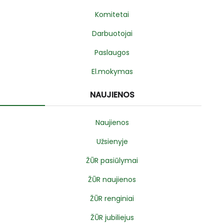
Komitetai
Darbuotojai
Paslaugos
El.mokymas
NAUJIENOS
Naujienos
Užsienyje
ŽŪR pasiūlymai
ŽŪR naujienos
ŽŪR renginiai
ŽŪR jubiliejus