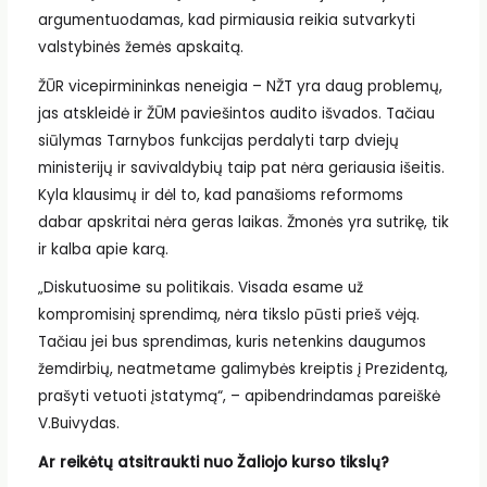
argumentuodamas, kad pirmiausia reikia sutvarkyti
valstybinės žemės apskaitą.
ŽŪR vicepirmininkas neneigia – NŽT yra daug problemų,
jas atskleidė ir ŽŪM paviešintos audito išvados. Tačiau
siūlymas Tarnybos funkcijas perdalyti tarp dviejų
ministerijų ir savivaldybių taip pat nėra geriausia išeitis.
Kyla klausimų ir dėl to, kad panašioms reformoms
dabar apskritai nėra geras laikas. Žmonės yra sutrikę, tik
ir kalba apie karą.
„Diskutuosime su politikais. Visada esame už
kompromisinį sprendimą, nėra tikslo pūsti prieš vėją.
Tačiau jei bus sprendimas, kuris netenkins daugumos
žemdirbių, neatmetame galimybės kreiptis į Prezidentą,
prašyti vetuoti įstatymą“, – apibendrindamas pareiškė
V.Buivydas.
Ar reikėtų atsitraukti nuo Žaliojo kurso tikslų?