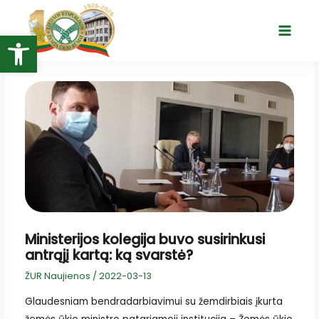
Pereiti
prie
Open toolbar
Main
turinio
Menu
Ministerijos kolegija buvo susirinkusi
antrąjį kartą: ką svarstė?
ŽUR Naujienos
/
2022-03-13
Glaudesniam bendradarbiavimui su žemdirbiais įkurta