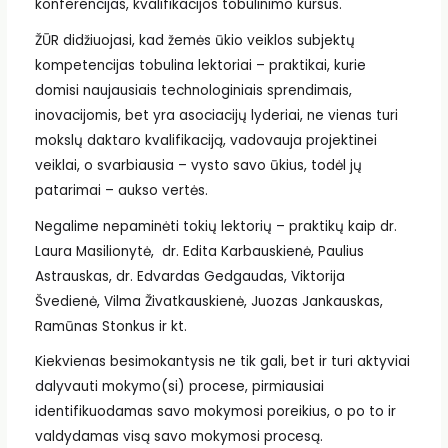
konferencijas, kvalifikacijos tobulinimo kursus.
ŽŪR didžiuojasi, kad žemės ūkio veiklos subjektų
kompetencijas tobulina lektoriai – praktikai, kurie
domisi naujausiais technologiniais sprendimais,
inovacijomis, bet yra asociacijų lyderiai, ne vienas turi
mokslų daktaro kvalifikaciją, vadovauja projektinei
veiklai, o svarbiausia – vysto savo ūkius, todėl jų
patarimai – aukso vertės.
Negalime nepaminėti tokių lektorių – praktikų kaip dr.
Laura Masilionytė, dr. Edita Karbauskienė, Paulius
Astrauskas, dr. Edvardas Gedgaudas, Viktorija
Švedienė, Vilma Živatkauskienė, Juozas Jankauskas,
Ramūnas Stonkus ir kt.
Kiekvienas besimokantysis ne tik gali, bet ir turi aktyviai
dalyvauti mokymo(si) procese, pirmiausiai
identifikuodamas savo mokymosi poreikius, o po to ir
valdydamas visą savo mokymosi procesą.