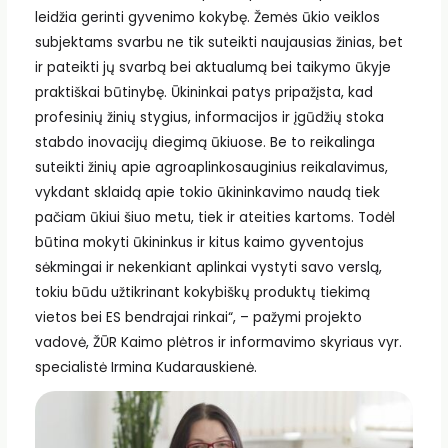
leidžia gerinti gyvenimo kokybę. Žemės ūkio veiklos
subjektams svarbu ne tik suteikti naujausias žinias, bet
ir pateikti jų svarbą bei aktualumą bei taikymo ūkyje
praktiškai būtinybę. Ūkininkai patys pripažįsta, kad
profesinių žinių stygius, informacijos ir įgūdžių stoka
stabdo inovacijų diegimą ūkiuose. Be to reikalinga
suteikti žinių apie agroaplinkosauginius reikalavimus,
vykdant sklaidą apie tokio ūkininkavimo naudą tiek
pačiam ūkiui šiuo metu, tiek ir ateities kartoms. Todėl
būtina mokyti ūkininkus ir kitus kaimo gyventojus
sėkmingai ir nekenkiant aplinkai vystyti savo verslą,
tokiu būdu užtikrinant kokybiškų produktų tiekimą
vietos bei ES bendrajai rinkai“, – pažymi projekto
vadovė, ŽŪR Kaimo plėtros ir informavimo skyriaus vyr.
specialistė Irmina Kudarauskienė.