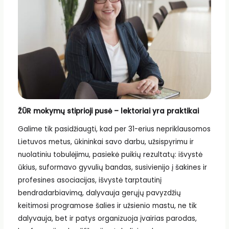
ŽŪR mokymų stiprioji pusė – lektoriai yra praktikai
Galime tik pasidžiaugti, kad per 31-erius nepriklausomos
Lietuvos metus, ūkininkai savo darbu, užsispyrimu ir
nuolatiniu tobulėjimu, pasiekė puikių rezultatų: išvystė
ūkius, suformavo gyvulių bandas, susivienijo į šakines ir
profesines asociacijas, išvystė tarptautinį
bendradarbiavimą, dalyvauja gerųjų pavyzdžių
keitimosi programose šalies ir užsienio mastu, ne tik
dalyvauja, bet ir patys organizuoja įvairias parodas,