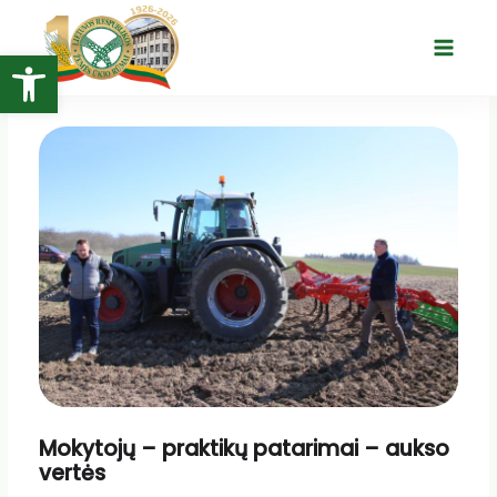
Pereiti
prie
Open toolbar
Main
turinio
Menu
Mokytojų – praktikų patarimai – aukso
vertės