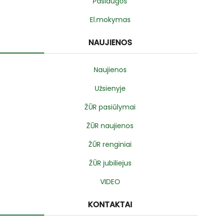
Paslaugos
El.mokymas
NAUJIENOS
Naujienos
Užsienyje
ŽŪR pasiūlymai
ŽŪR naujienos
ŽŪR renginiai
ŽŪR jubiliejus
VIDEO
KONTAKTAI