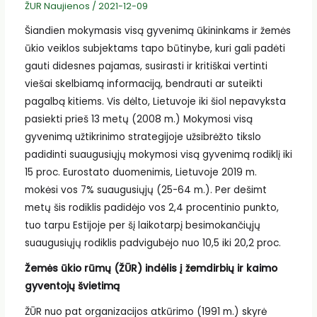
ŽUR Naujienos
/
2021-12-09
Šiandien mokymasis visą gyvenimą ūkininkams ir žemės
ūkio veiklos subjektams tapo būtinybe, kuri gali padėti
gauti didesnes pajamas, susirasti ir kritiškai vertinti
viešai skelbiamą informaciją, bendrauti ar suteikti
pagalbą kitiems. Vis dėlto, Lietuvoje iki šiol nepavyksta
pasiekti prieš 13 metų (2008 m.) Mokymosi visą
gyvenimą užtikrinimo strategijoje užsibrėžto tikslo
padidinti suaugusiųjų mokymosi visą gyvenimą rodiklį iki
15 proc. Eurostato duomenimis, Lietuvoje 2019 m.
mokėsi vos 7% suaugusiųjų (25-64 m.). Per dešimt
metų šis rodiklis padidėjo vos 2,4 procentinio punkto,
tuo tarpu Estijoje per šį laikotarpį besimokančiųjų
suaugusiųjų rodiklis padvigubėjo nuo 10,5 iki 20,2 proc.
Žemės ūkio rūmų (ŽŪR) indėlis į žemdirbių ir kaimo
gyventojų švietimą
ŽŪR nuo pat organizacijos atkūrimo (1991 m.) skyrė