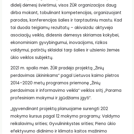
didelį dėmesį švietimui, visos ŽŪR organizacijos daug
dirba mokant, tobulinant kompetencijas, organizuojant
parodas, konferencijas šalies ir tarptautiniu mastu. Kad
tai duoda teigiamų rezultatų – akivaizdu: aktyvėja
asociacijų veikla, didesnis dėmesys skiriamas kokybei,
ekonominiam gyvybingumui, inovacijoms, rizikos
valdymui, patirčių sklaidai tarp šalies ir užsienio žemės
ūkio veiklos subjektų.
2021 m. spalio mėn. ŽŪR pradėjo projektą „Žinių
perdavimas ūkininkams“ pagal Lietuvos kaimo plėtros
2014–2020 metų programos priemonę „Žinių
perdavimas ir informavimo veikla“ veiklos sritį „Parama
profesiniam mokymui ir įgūdžiams įgyti“.
„Įgyvendinant projektą planuojame surengti 202
mokymo kursus pagal 12 mokymo programų: Valdymo
reikalavimų srities; Gyvulininkystės srities; Pieno ūkio
efektyvumo didinimo ir klimato kaitos mažinimo