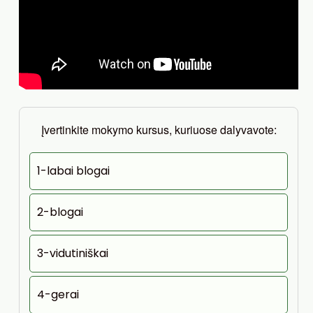
Įvertinkite mokymo kursus, kuriuose dalyvavote:
1-labai blogai
2-blogai
3-vidutiniškai
4-gerai