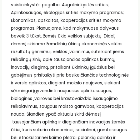
veislininkystės pagalba; Augalininkystės srities;
Aplinkosaugos, ekologijos srities mokymo programas;
Ekonomikos, apskaitos, kooperacijos srities mokymo
programas. Planuojame, kad mokymuose dalyvaus
beveik 3 tūkst. žemės ūkio veiklos subjektų. Didelį
dėmesį skiriame žemdirbių ūkinių ekonominės veiklos
rezultatų gerinimui, veiklos įvairinimui, suteikiant jiems
reikalingų žinių apie tausojančios aplinkos kūrimą,
inovacijų diegimą, pritaikant ūkininkų įgūdžius bei
gebėjimus prisitaikyti prie besikeičiančios technologinės
ir verslo aplinkos, diegiant mokslo naujoves, siekiant
sėkmingai įgyvendinti naujausius aplinkosaugos,
biologinės įvairovės bei kraštovaizdžio išsaugojimo
reikalavimus, saugaus maisto gamybos, kooperacijos
nauda. Šiandien ypač aktualu skirti dėmesį
tausojančiam aplinką ir diegiančiam inovacijas žemės
ūkiui, kuris sukuria ekonominei, socialinei, gamtosaugos
bei etnokultūrinei kaimo plėtrai palankią aplinką ir