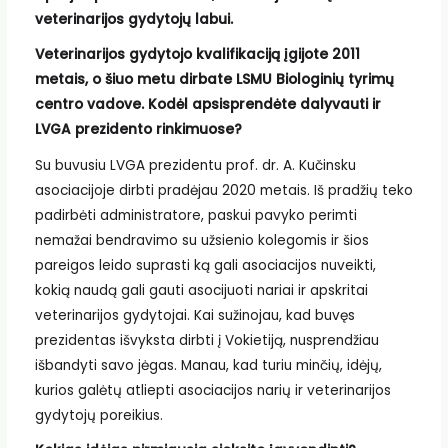
veterinarijos gydytojų labui.
Veterinarijos gydytojo kvalifikaciją įgijote 2011
metais, o šiuo metu dirbate LSMU Biologinių tyrimų
centro vadove. Kodėl apsisprendėte dalyvauti ir
LVGA prezidento rinkimuose?
Su buvusiu LVGA prezidentu prof. dr. A. Kučinsku
asociacijoje dirbti pradėjau 2020 metais. Iš pradžių teko
padirbėti administratore, paskui pavyko perimti
nemažai bendravimo su užsienio kolegomis ir šios
pareigos leido suprasti ką gali asociacijos nuveikti,
kokią naudą gali gauti asocijuoti nariai ir apskritai
veterinarijos gydytojai. Kai sužinojau, kad buvęs
prezidentas išvyksta dirbti į Vokietiją, nusprendžiau
išbandyti savo jėgas. Manau, kad turiu minčių, idėjų,
kurios galėtų atliepti asociacijos narių ir veterinarijos
gydytojų poreikius.