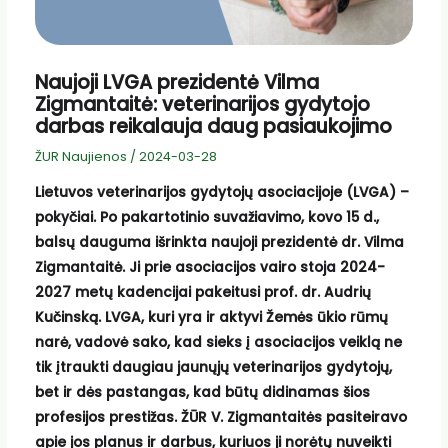
Naujoji LVGA prezidentė Vilma
Zigmantaitė: veterinarijos gydytojo
darbas reikalauja daug pasiaukojimo
ŽUR Naujienos
/
2024-03-28
Lietuvos veterinarijos gydytojų asociacijoje (LVGA) –
pokyčiai. Po pakartotinio suvažiavimo, kovo 1
5 d.
,
balsų dauguma išrinkta naujoji prezidentė dr. Vilma
Zigmantaitė. Ji prie asociacijos vairo stoja 2024-
2027 metų kadencijai pakeitusi prof. dr. Audrių
Kučinską. LVGA, kuri yra ir aktyvi Žemės ūkio rūmų
narė, vadovė sako, kad sieks į asociacijos veiklą ne
tik įtraukti daugiau jaunųjų veterinarijos gydytojų,
bet ir dės pastangas, kad būtų didinamas šios
profesijos prestižas. ŽŪR V. Zigmantaitės pasiteiravo
apie jos planus ir darbus, kuriuos ji norėtų nuveikti