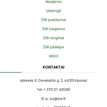
Naujienos
Užsienyje
ŽŪR pasiūlymai
ŽŪR naujienos
ŽŪR renginiai
ŽŪR jubiliejus
VIDEO
KONTAKTAI
Adresas: K. Donelaičio g. 2, 44213 Kaunas
Tel. + 370 37 400351
El. p. zur@zur.lt