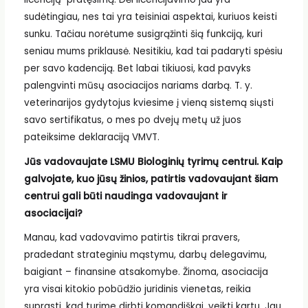
sudėtingiau, nes tai yra teisiniai aspektai, kuriuos keisti
sunku. Tačiau norėtume susigrąžinti šią funkciją, kuri
seniau mums priklausė. Nesitikiu, kad tai padaryti spėsiu
per savo kadenciją. Bet labai tikiuosi, kad pavyks
palengvinti mūsų asociacijos nariams darbą. T. y.
veterinarijos gydytojus kviesime į vieną sistemą siųsti
savo sertifikatus, o mes po dvejų metų už juos
pateiksime deklaraciją VMVT.
Jūs vadovaujate LSMU Biologinių tyrimų centrui. Kaip
galvojate, kuo jūsų žinios, patirtis vadovaujant šiam
centrui gali būti naudinga vadovaujant ir
asociacijai?
Manau, kad vadovavimo patirtis tikrai pravers,
pradedant strateginiu mąstymu, darbų delegavimu,
baigiant – finansine atsakomybe. Žinoma, asociacija
yra visai kitokio pobūdžio juridinis vienetas, reikia
suprasti, kad turime dirbti komandiškai, veikti kartu. Jau