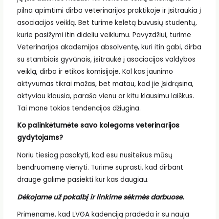
pilna apimtimi dirba veterinarijos praktikoje ir įsitraukia į
asociacijos veiklą. Bet turime keletą buvusių studentų,
kurie pasižymi itin dideliu veiklumu. Pavyzdžiui, turime
Veterinarijos akademijos absolventę, kuri itin gabi, dirba
su stambiais gyvūnais, įsitraukė į asociacijos valdybos
veiklą, dirba ir etikos komisijoje. Kol kas jaunimo
aktyvumas tikrai mažas, bet matau, kad jie įsidrąsina,
aktyviau klausia, parašo vienu ar kitu klausimu laiškus.
Tai mane tokios tendencijos džiugina.
Ko palinkėtumėte savo kolegoms veterinarijos
gydytojams?
Noriu tiesiog pasakyti, kad esu nusiteikus mūsų
bendruomenę vienyti. Turime suprasti, kad dirbant
drauge galime pasiekti kur kas daugiau.
Dėkojame už pokalbį ir linkime sėkmės darbuose.
Primename, kad LVGA kadenciją pradeda ir su nauja