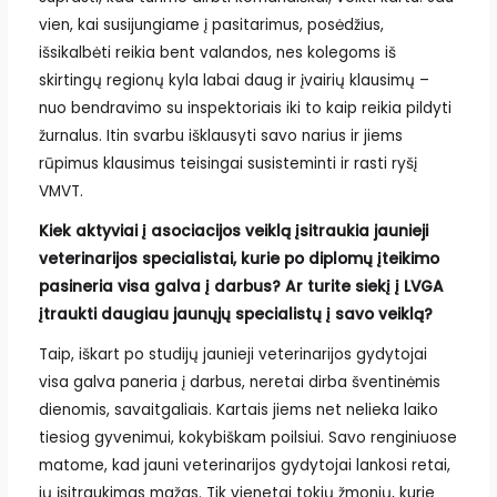
vien, kai susijungiame į pasitarimus, posėdžius,
išsikalbėti reikia bent valandos, nes kolegoms iš
skirtingų regionų kyla labai daug ir įvairių klausimų –
nuo bendravimo su inspektoriais iki to kaip reikia pildyti
žurnalus. Itin svarbu išklausyti savo narius ir jiems
rūpimus klausimus teisingai susisteminti ir rasti ryšį
VMVT.
Kiek aktyviai į asociacijos veiklą įsitraukia jaunieji
veterinarijos specialistai, kurie po diplomų įteikimo
pasineria visa galva į darbus? Ar turite siekį į LVGA
įtraukti daugiau jaunųjų specialistų į savo veiklą?
Taip, iškart po studijų jaunieji veterinarijos gydytojai
visa galva paneria į darbus, neretai dirba šventinėmis
dienomis, savaitgaliais. Kartais jiems net nelieka laiko
tiesiog gyvenimui, kokybiškam poilsiui. Savo renginiuose
matome, kad jauni veterinarijos gydytojai lankosi retai,
jų įsitraukimas mažas. Tik vienetai tokių žmonių, kurie