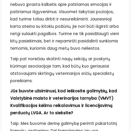
nebuvo įprasta kalbėtis apie patiriamas emocijas ir
patiriamus išgyvenimus. Visuomet laikytasi pozicijos,
kad turime toliau dirbti ir nesureikšminti. Jaunesnioji
karta ateina su kitokiu požiūriu, jie nori būti išgirsti arba
netgi sulaukti pagalbos. Turime ne tik pasidžiaugti vieni
kitų pasiekimais, bet ir nepamiršti pasidalinti sunkiomis
temomis, kuriomis daug metų buvo neliestos.
Taip pat norėčiau skatinti naujų sekcijų ar poskyrių
kūrimąsi asociacijoje tam, kad būtų kuo geriausiai
atstovaujami skirtingų veterinarijos sričių specialistų
poreikiams.
Jūs buvote užsiminusi, kad ieškosite galimybių, kad
Valstybinė maisto ir veterinarijos tarnyba (VMVT)
Kvalifikacijos kėlimo reikalavimus ir licencijavimą
perduotų LVGA. Ar to sieksite?
Taip. Mes buvome derinę galimybę perimti pakartotinį
licencijų pratęsimą. Dėl licencijavimo jau yra