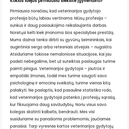
Kokias idėjas pirmiausia sieksite įgyvendinti?
Pirmiausia norėčiau, kad veterinarijos gydytojo
profesija būtų labiau vertinama. Mūsų profesija –
sunkus ir daug pasiaukojimo reikalaujantis darbas.
Norėtųsi kelti kiek įmanoma šios specialybės prestižą.
Mums dažnai tenka dirbti su gyvūnų šeimininkais, kai
augintiniai serga arba retesniais atvejais – nugaišta.
Atsiduriame tokiose nemaloniose situacijose, kai jau
padėti nebegalime, bet už suteiktas paslaugas turime
paimti pinigus. Veterinarijos gydytojai – jautrūs ir
empatiški žmonės, todėl mes turime saugoti savo
psichologinę ir emocinę sveikatą, turime vienas kitą
palaikyti. Ne paslaptis, kad pasaulinė statistika rodo,
kad veterinarijos gydytojai patenka į profesijų sąrašą,
kur fiksuojama daug savižudybių. Noriu visus savo
kolegas skatinti kalbėtis, bendrauti. Mes visi
susiduriame su panašiomis problemomis, jaučiamės
panašiai. Tarp vyresnės kartos veterinarijos gydytojų