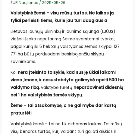
ŽUR Naujienos
/
2025-05-26
Valstybinė žemė – visų mūsų turtas. Ne laikas ją
tyliai perleisti tiems, kurie jau turi daugiausia
Lietuvos jaunųjų ūkininkų ir jaunimo sąjunga (LJŪJS)
viešai išsako nepritarimą Seime svarstomai tvarkai,
pagal kurią iki 5 hektarų valstybinės žemės sklypai 127
771 ha būtų parduodami besiribojančių sklypų
savininkams.
Kol
nėra įteisinta taisyklė, kad susiję ūkiai laikomi
viena įmone
, ir
nesustabdyta galimybė apeiti 500 ha
valdymo ribą
, valstybė turėtų
nepardavinėti didesnių
nei 1 ha valstybinės žemės sklypų
.
Žemė – tai atsakomybė, o ne galimybė dar kartą
praturtėti
Valstybinė žemė – tai ne tik dirbamas laukas. Tai mūsų
visų bendras turtas, kurį valdant turi galioti aiškios ir