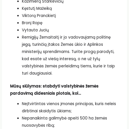
Kazimierą Starkevičių
Kęstutį Mažeiką
Viktorą Pranckietį
Bronį Ropę
Vytauta Jucių
Remigijų Žemaitaitį ir jo vadovaujamą politinę
jėgą, turinčią įtakos Žemės ūkio ir Aplinkos
ministerijų sprendimams. Turite progą parodyti,
kad esate už viešą interesą, o ne už tylų
valstybinės žemės perleidimą tiems, kurie ir taip
turi daugiausiai.
Mūsų siūlymas: stabdyti valstybinės žemės
pardavimą didesniais plotais, kol…
Neįtvirtintas vienos įmonės principas, kuris neleis
dirbtinai skaidytis ūkiams;
Nepanaikinta galimybė apeiti 500 ha žemės
nuosavybės ribą;