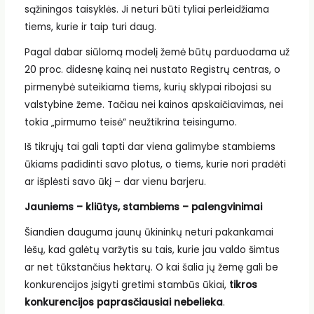
sąžiningos taisyklės. Ji neturi būti tyliai perleidžiama
tiems, kurie ir taip turi daug.
Pagal dabar siūlomą modelį žemė būtų parduodama už
20 proc. didesnę kainą nei nustato Registrų centras, o
pirmenybė suteikiama tiems, kurių sklypai ribojasi su
valstybine žeme. Tačiau nei kainos apskaičiavimas, nei
tokia „pirmumo teisė“ neužtikrina teisingumo.
Iš tikrųjų tai gali tapti dar viena galimybe stambiems
ūkiams padidinti savo plotus, o tiems, kurie nori pradėti
ar išplėsti savo ūkį – dar vienu barjeru.
Jauniems – kliūtys, stambiems – palengvinimai
Šiandien dauguma jaunų ūkininkų neturi pakankamai
lėšų, kad galėtų varžytis su tais, kurie jau valdo šimtus
ar net tūkstančius hektarų. O kai šalia jų žemę gali be
konkurencijos įsigyti gretimi stambūs ūkiai,
tikros
konkurencijos paprasčiausiai nebelieka
.