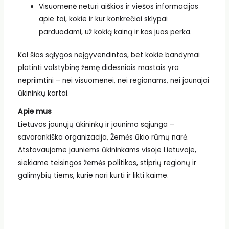
Visuomenė neturi aiškios ir viešos informacijos
apie tai, kokie ir kur konkrečiai sklypai
parduodami, už kokią kainą ir kas juos perka.
Kol šios sąlygos neįgyvendintos, bet kokie bandymai
platinti valstybinę žemę didesniais mastais yra
nepriimtini – nei visuomenei, nei regionams, nei jaunajai
ūkininkų kartai.
Apie mus
Lietuvos jaunųjų ūkininkų ir jaunimo sąjunga –
savarankiška organizacija, Žemės ūkio rūmų narė.
Atstovaujame jauniems ūkininkams visoje Lietuvoje,
siekiame teisingos žemės politikos, stiprių regionų ir
galimybių tiems, kurie nori kurti ir likti kaime.