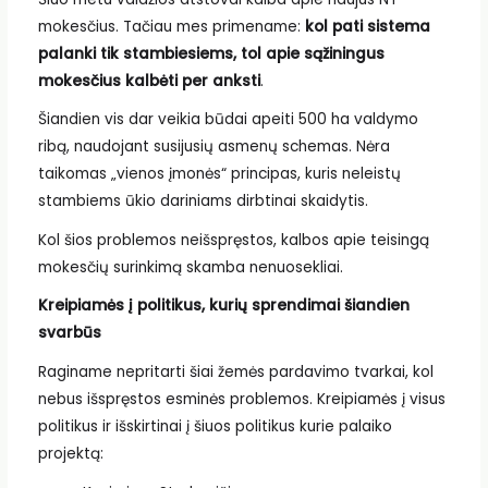
mokesčius. Tačiau mes primename:
kol pati sistema
palanki tik stambiesiems, tol apie sąžiningus
mokesčius kalbėti per anksti
.
Šiandien vis dar veikia būdai apeiti 500 ha valdymo
ribą, naudojant susijusių asmenų schemas. Nėra
taikomas „vienos įmonės“ principas, kuris neleistų
stambiems ūkio dariniams dirbtinai skaidytis.
Kol šios problemos neišspręstos, kalbos apie teisingą
mokesčių surinkimą skamba nenuosekliai.
Kreipiamės į politikus, kurių sprendimai šiandien
svarbūs
Raginame nepritarti šiai žemės pardavimo tvarkai, kol
nebus išspręstos esminės problemos. Kreipiamės į visus
politikus ir išskirtinai į šiuos politikus kurie palaiko
projektą: