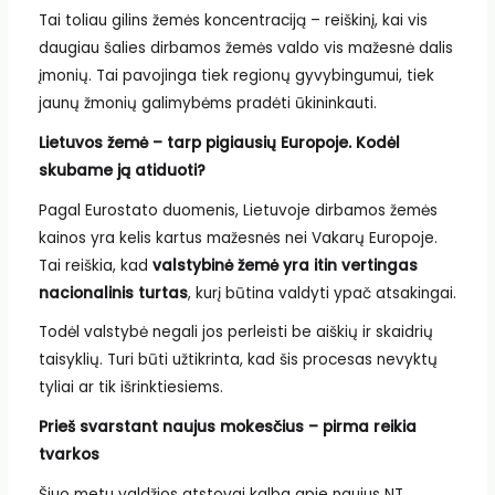
Tai toliau gilins žemės koncentraciją – reiškinį, kai vis
daugiau šalies dirbamos žemės valdo vis mažesnė dalis
įmonių. Tai pavojinga tiek regionų gyvybingumui, tiek
jaunų žmonių galimybėms pradėti ūkininkauti.
Lietuvos žemė – tarp pigiausių Europoje. Kodėl
skubame ją atiduoti?
Pagal Eurostato duomenis, Lietuvoje dirbamos žemės
kainos yra kelis kartus mažesnės nei Vakarų Europoje.
Tai reiškia, kad
valstybinė žemė yra itin vertingas
nacionalinis turtas
, kurį būtina valdyti ypač atsakingai.
Todėl valstybė negali jos perleisti be aiškių ir skaidrių
taisyklių. Turi būti užtikrinta, kad šis procesas nevyktų
tyliai ar tik išrinktiesiems.
Prieš svarstant naujus mokesčius – pirma reikia
tvarkos
Šiuo metu valdžios atstovai kalba apie naujus NT