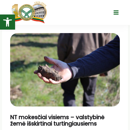
Pereiti
prie
Open toolbar
Main
turinio
Menu
NT mokesčiai visiems – valstybinė
žemė išskirtinai turtingiausiems