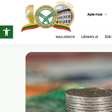
Pereiti
prie
Apie mus
turinio
Open toolbar
NAUJIENOS
UŽSIENYJE
ŽŪR