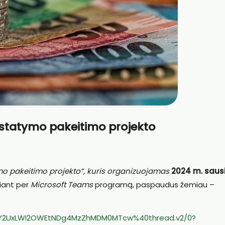
 įstatymo pakeitimo projekto
ymo pakeitimo projekto“, kuris organizuojamas
2024 m.
saus
giant per
Microsoft Teams
programą, paspaudus žemiau –
Y2UxLWI2OWEtNDg4MzZhMDM0MTcw%40thread.v2/0?