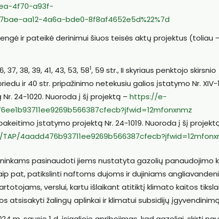
a-4f70-a93f-
7bae-aa12-4a6a-bde0-8f8af4652e5d%22%7d
ngė ir pateikė derinimui šiuos teisės aktų projektus (toliau 
1
, 37, 38, 39, 41, 43, 53, 58
, 59 str., II skyriaus penktojo skirsnio
edu ir 40 str. pripažinimo netekusiu galios įstatymo Nr. XIV-
ą Nr. 24-1020. Nuoroda į šį projektą –
https://e-
7a876ee1b93711ee9269b566387cfecb?jfwid=12mfonxnmz
. pakeitimo įstatymo projektą Nr. 24-1019. Nuoroda į šį projekt
ct/lt/TAP/4aadd476b93711ee9269b566387cfecb?jfwid=12mfon
kininkams pasinaudoti jiems nustatyta gazolių panaudojimo k
 Taip pat, patikslinti naftoms dujoms ir dujiniams angliavanden
rtotojams, verslui, kartu išlaikant atitiktį klimato kaitos tiks
 atsisakyti žalingų aplinkai ir klimatui subsidijų įgyvendinimą
24 m. sausio 1 d. įsigaliojo apribojimas, kad gazoliai, skirti na