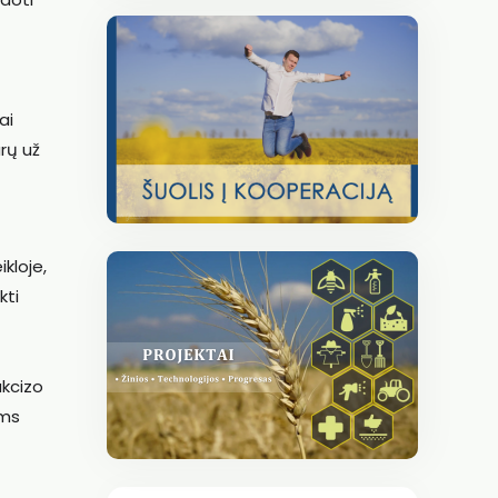
ai
rų už
kloje,
kti
akcizo
oms