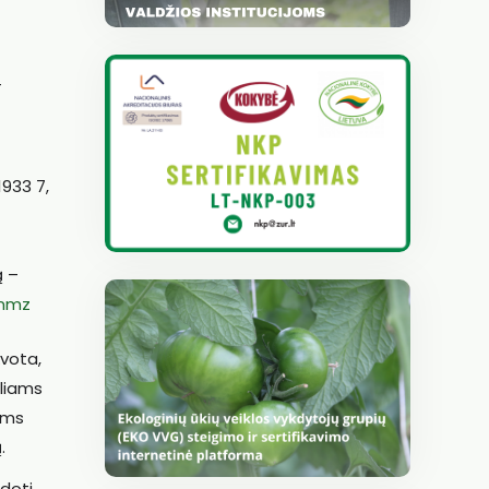
–
1933 7,
ą –
xnmz
vota,
iliams
lams
.
udoti