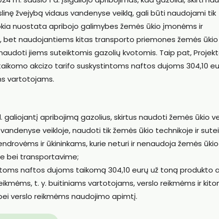
rslinę žvejybą vidaus vandenyse veiklą, gali būti naudojami tik
 Tokia nuostata apribojo galimybes žemės ūkio įmonėms ir
s, bet naudojantiems kitas transporto priemones žemės ūkio
naudoti jiems suteiktomis gazolių kvotomis. Taip pat, Projekt
 d. taikomo akcizo tarifo suskystintoms naftos dujoms 304,10 eu
ms vartotojams.
 galiojantį apribojimą gazolius, skirtus naudoti žemės ūkio vei
 vandenyse veikloje, naudoti tik žemės ūkio technikoje ir sutei
ndrovėms ir ūkininkams, kurie neturi ir nenaudoja žemės ūkio
e bei transportavime;
tintoms naftos dujoms taikomą 304,10 eurų už toną produkto 
 reikmėms, t. y. buitiniams vartotojams, verslo reikmėms ir kit
bei verslo reikmėms naudojimo apimtį.