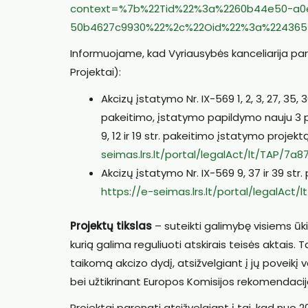
context=%7b%22Tid%22%3a%2260b44e50-a0e
50b4627c9930%22%2c%22Oid%22%3a%224365
Informuojame, kad Vyriausybės kanceliarija pare
Projektai):
Akcizų įstatymo Nr. IX-569 1, 2, 3, 27, 35, 36
pakeitimo, įstatymo papildymo nauju 3 pri
9, 12 ir 19 str. pakeitimo įstatymo projekt
seimas.lrs.lt/portal/legalAct/lt/TAP/
Akcizų įstatymo Nr. IX-569 9, 37 ir 39 str
https://e-seimas.lrs.lt/portal/legalA
Projektų tikslas
– suteikti galimybę visiems ū
kurią galima reguliuoti atskirais teisės aktais.
taikomą akcizo dydį, atsižvelgiant į jų poveikį va
bei užtikrinant Europos Komisijos rekomendacijos
Projektai parengti atsižvelgiant į tai, kad nuo 20