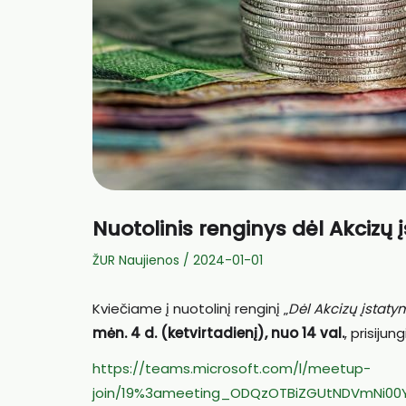
Nuotolinis renginys dėl Akcizų
ŽUR Naujienos
/
2024-01-01
Kviečiame į nuotolinį renginį „
Dėl Akcizų įstat
mėn. 4 d. (ketvirtadienį), nuo 14 val.
, prisijun
https://teams.microsoft.com/l/meetup-
join/19%3ameeting_ODQzOTBiZGUtNDVmNi00