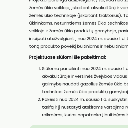
žemės ūkio veikloje, įskaitant akvakultūrą ir ve
žemės ūkio technikoje (įskaitant traktorius).
ūkininkams, neturintiems žemės ūkio techniko
veikloje ir žemės ūkio produktų gamyboje, pasi
inicijuoti atsižvelgiant į nuo 2024 m. sausio 1
toną produkto poveikį buitiniams ir nebuitinia
Projektuose siūlomi šie pakeitimai:
Siūloma panaikinti nuo 2024 m. sausio 1 d.
akvakultūroje ir verslinės žvejybos vidaus
galimybę naudoti gazolius žemės ūkio be
technikos žemės ūkio produktų gamyboj
Pakeisti nuo 2024 m. sausio 1 d. suskys
tarifą ir jį nustatyti atskiroms vartojimo
reikmėms, kurios nepatenka į buitinėms 