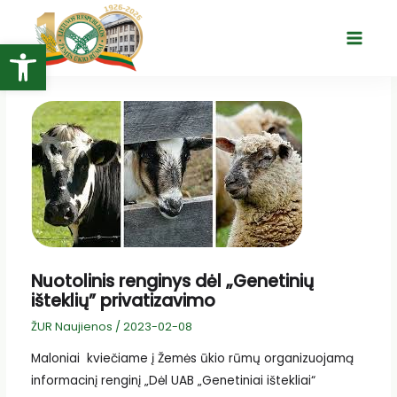
Pereiti
prie
Open toolbar
Main
turinio
Menu
Nuotolinis renginys dėl „Genetinių
išteklių” privatizavimo
ŽUR Naujienos
/
2023-02-08
Maloniai kviečiame į Žemės ūkio rūmų organizuojamą
informacinį renginį „Dėl UAB „Genetiniai ištekliai“