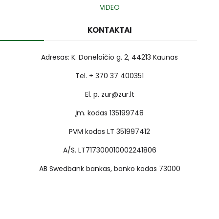
VIDEO
KONTAKTAI
Adresas: K. Donelaičio g. 2, 44213 Kaunas
Tel. + 370 37 400351
El. p. zur@zur.lt
Įm. kodas 135199748
PVM kodas LT 351997412
A/S. LT717300010002241806
AB Swedbank bankas, banko kodas 73000