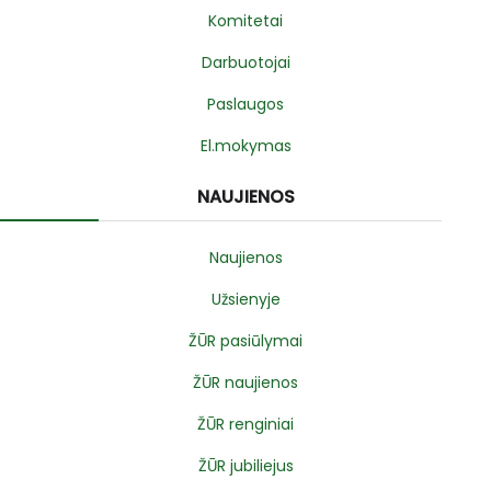
Komitetai
Darbuotojai
Paslaugos
El.mokymas
NAUJIENOS
Naujienos
Užsienyje
ŽŪR pasiūlymai
ŽŪR naujienos
ŽŪR renginiai
ŽŪR jubiliejus