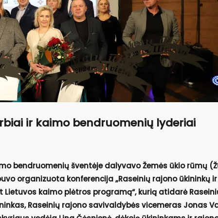
rbiai ir kaimo bendruomenių lyderiai
 kaimo bendruomenių šventėje dalyvavo Žemės ūkio rūmų (
buvo organizuota konferencija „Raseinių rajono ūkininkų ir
ietuvos kaimo plėtros programą“, kurią atidarė Raseini
inkas, Raseinių rajono savivaldybės vicemeras Jonas V