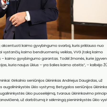
tų akcentuoti kaimo gyvybingumo svarbą, kuris priklauso nuo
yviai vystančių kaimo bendruomenių veiklas, VVG įtaką kaimo
s – kaimo gyvybingumo garantas. Todėl žmonės, kurie įgyven
ijas, kuria naujus ūkius – yra šalies kaimo ateitis“, – kalbėjo Ž
kai: Girkalnio seniūnijos ūkininkas Andriejus Daugirdas, už
 augalininkystės ūkio vystymą; Betygalos seniūnijos ūkinink
ugalininkystės ūkio puoselėjimą, tvaraus ūkininkavimo princi
manavičienė, už darbštumą ir sėkmingą pienininkystės ūkio vy