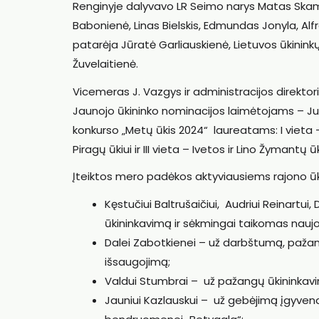
Renginyje dalyvavo LR Seimo narys Matas Skama
Babonienė, Linas Bielskis, Edmundas Jonyla, Alf
patarėja Jūratė Garliauskienė, Lietuvos ūkinin
Žuvelaitienė.
Vicemeras J. Vazgys ir administracijos direkto
Jaunojo ūkininko nominacijos laimėtojams – Jurg
konkurso „Metų ūkis 2024“ laureatams: I vieta – J
Piragų ūkiui ir III vieta – Ivetos ir Lino Žymantų ūk
Įteiktos mero padėkos aktyviausiems rajono ū
Kęstučiui Baltrušaičiui, Audriui Reinartu
ūkininkavimą ir sėkmingai taikomas naujo
Dalei Zabotkienei – už darbštumą, pažang
išsaugojimą;
Valdui Stumbrai – už pažangų ūkininkav
Jauniui Kazlauskui – už gebėjimą įgyvendi