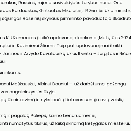
rakas, Raseinių rajono savivaldybės tarybos nariai: Ona
redas Bardauskas, Gintautas Mikolaitis, LR žemės ūkio ministr
kų sąjungos Raseinių skyriaus pirmininko pavaduotoja Skaidrut
rius K. Užemeckas įteikė apdovanojo konkurso „Metų ūkis 2024
itai ir Kazimierui Žiliams. Taip pat apdovanojimai įteikti
aninos ir Arvydo Kavaliauskų ūkiui, II vieta – Jurgitos ir Riča
iui.
kininkams:
i, Danui Meškauskui, Albinui Dauniui – už darbštumą, pažangų
ves augalininkystės ūkyje;
ų ūkininkavimą ir nykstančių Lietuvos senųjų avių veislių
imą ir pagalbą Paliepių kaimo bendruomenei;
nti numatytus tikslus, už laiką skiriamą Betygalos miesteliui