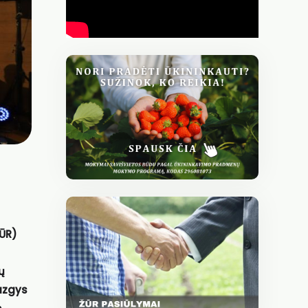
ŽŪR)
ų
azgys