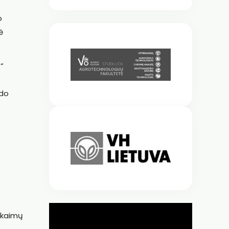
o
ė
“
rdo
, kaimų