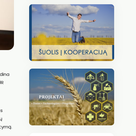
dina
ŪR
as
pų
stymą.