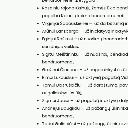
bendruomenei „Betygala“;
Raseinių rajono Kalnujų žemės ūkio bendr
pagalbą Kalnujų kaimo bendruomenei;
Virginijai Šadauskienei – už darbštumą i
Arūnui Lanzbergai – už iniciatyvą ir akty
Egidijui Rašimui – už nuoširdų bendradar
seniūnijos veiklas;
Sigitui Meištininkui – už nuoširdų bendr
bendruomenei;
Gražinai Čiarienei – už augalininkystės ū
Rimui Lukauskui – už aktyvią pagalbą Vid
Tomui Baltrušaičiui – už darbštumą, pav
augalininkystės ūkį;
Zigmui Jociui – už pagalbą ir aktyvų d
Andriejui Daugirdui – už pažangų ūkininka
bendruomenei;
Tadui Galinaičiui – už pažangų ūkininka