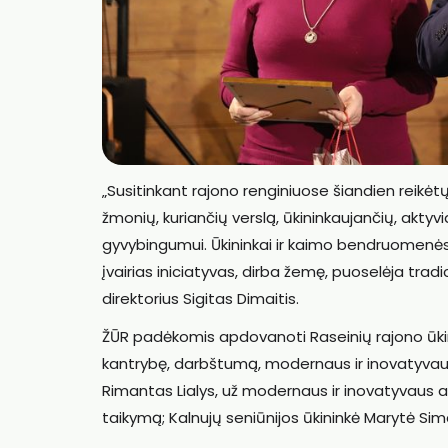
„Susitinkant rajono renginiuose šiandien reikė
žmonių, kuriančių verslą, ūkininkaujančių, akt
gyvybingumui. Ūkininkai ir kaimo bendruomenė
įvairias iniciatyvas, dirba žemę, puoselėja tradic
direktorius Sigitas Dimaitis.
ŽŪR padėkomis apdovanoti Raseinių rajono ūkinin
kantrybę, darbštumą, modernaus ir inovatyvaus
Rimantas Lialys, už modernaus ir inovatyvaus a
taikymą; Kalnujų seniūnijos ūkininkė Marytė Si