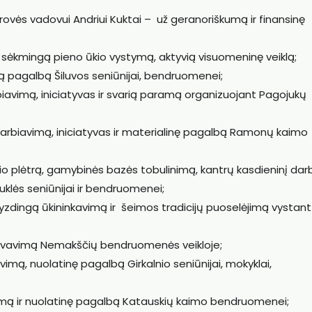
ovės vadovui Andriui Kuktai – už geranoriškumą ir finansinę
r sėkmingą pieno ūkio vystymą, aktyvią visuomeninę veiklą;
vią pagalbą Šiluvos seniūnijai, bendruomenei;
biavimą, iniciatyvas ir svarią paramą organizuojant Pagojukų
adarbiavimą, iniciatyvas ir materialinę pagalbą Ramonų kaimo
kio plėtrą, gamybinės bazės tobulinimą, kantrų kasdieninį dar
uklės seniūnijai ir bendruomenei;
yzdingą ūkininkavimą ir šeimos tradicijų puoselėjimą vystant
alyvavimą Nemakščių bendruomenės veikloje;
vimą, nuolatinę pagalbą Girkalnio seniūnijai, mokyklai,
vimą ir nuolatinę pagalbą Katauskių kaimo bendruomenei;