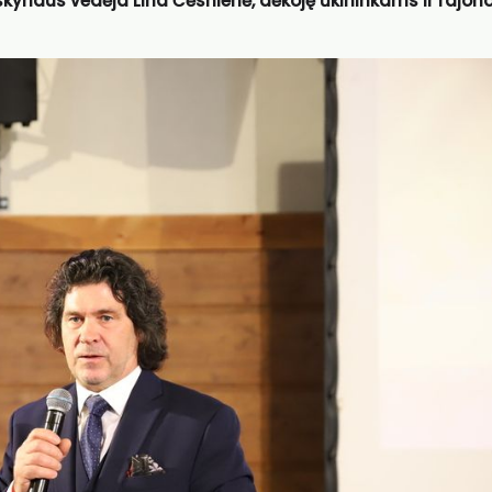
skyriaus vedėja Lina Čėsnienė, dėkoję ūkininkams ir rajon