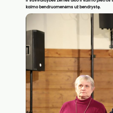
ir savivaldybės Žemės ūkio ir kaimo plėtros 
kaimo bendruomenėms už bendrystę.