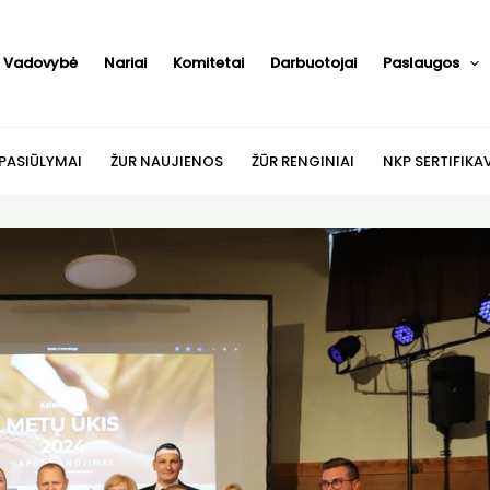
Vadovybė
Nariai
Komitetai
Darbuotojai
Paslaugos
 PASIŪLYMAI
ŽUR NAUJIENOS
ŽŪR RENGINIAI
NKP SERTIFIKA