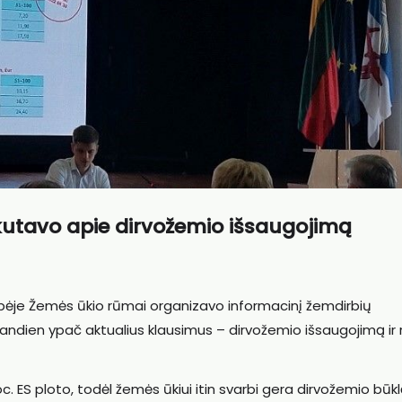
kutavo apie dirvožemio išsaugojimą
dybėje Žemės ūkio rūmai organizavo informacinį žemdirbių
iandien ypač aktualius klausimus – dirvožemio išsaugojimą ir r
 ES ploto, todėl žemės ūkiui itin svarbi gera dirvožemio būkl