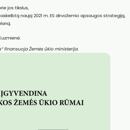
ie jos tikslus,
 paskelbtą naują 2021 m. ES dirvožemio apsaugos strategiją,
planą.
 Kuzmienė.
“ finansuoja Žemės ūkio ministerija.