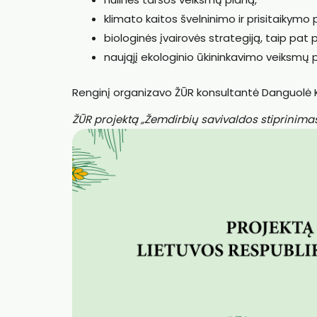
klimato kaitos švelninimo ir prisitaikymo pr
biologinės įvairovės strategiją, taip pat
naująjį ekologinio ūkininkavimo veiksmų 
Renginį organizavo ŽŪR konsultantė Danguolė
ŽŪR projektą „Žemdirbių savivaldos stiprinimas