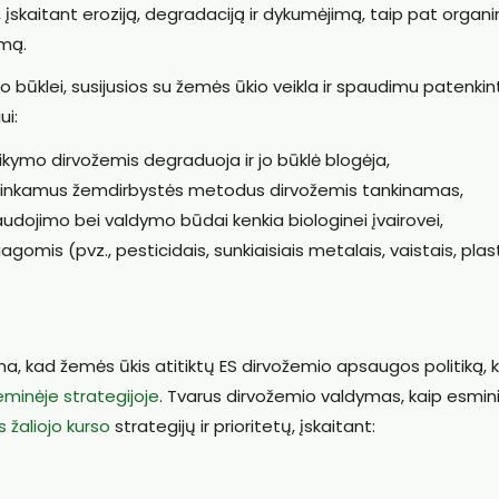
 įskaitant eroziją, degradaciją ir dykumėjimą, taip pat organi
imą.
būklei, susijusios su žemės ūkio veikla ir spaudimu patenkint
ui:
kymo dirvožemis degraduoja ir jo būklė blogėja,
etinkamus žemdirbystės metodus dirvožemis tankinamas,
audojimo bei valdymo būdai kenkia biologinei įvairovei,
is (pvz., pesticidais, sunkiaisiais metalais, vaistais, plasti
ma, kad žemės ūkis atitiktų ES dirvožemio apsaugos politiką, 
minėje strategijoje
. Tvarus dirvožemio valdymas, kaip esmin
 žaliojo kurso
strategijų ir prioritetų, įskaitant: