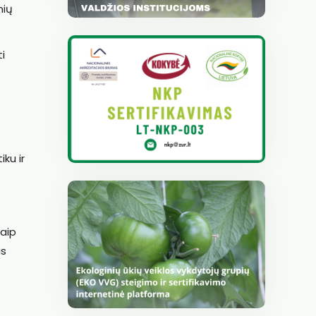
nių
i
ku ir
kaip
is