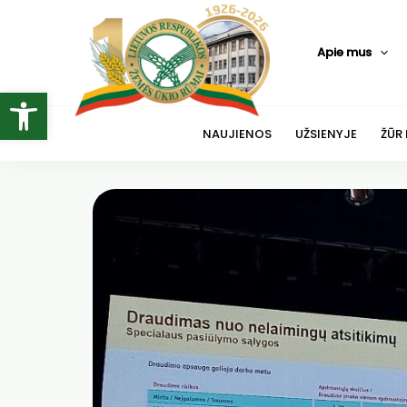
Pereiti
prie
Apie mus
turinio
Open toolbar
NAUJIENOS
UŽSIENYJE
ŽŪR