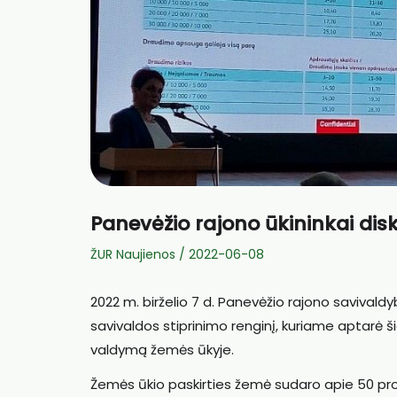
Panevėžio rajono ūkininkai dis
ŽUR Naujienos
/
2022-06-08
2022 m. birželio 7 d. Panevėžio rajono savival
savivaldos stiprinimo renginį, kuriame aptarė š
valdymą žemės ūkyje.
Žemės ūkio paskirties žemė sudaro apie 50 proc.