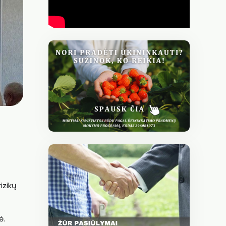
izikų
ė.