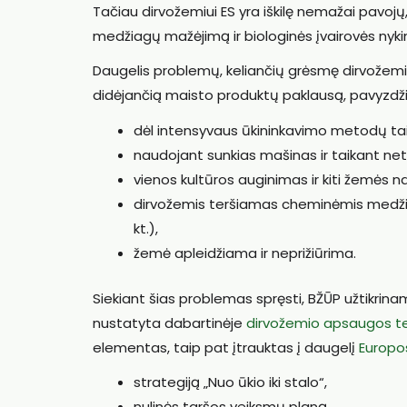
Tačiau dirvožemiui ES yra iškilę nemažai pavojų,
medžiagų mažėjimą ir biologinės įvairovės nyk
Daugelis problemų, keliančių grėsmę dirvožemio 
didėjančią maisto produktų paklausą, pavyzdži
dėl intensyvaus ūkininkavimo metodų tai
naudojant sunkias mašinas ir taikant n
vienos kultūros auginimas ir kiti žemės n
dirvožemis teršiamas cheminėmis medžiagom
kt.),
žemė apleidžiama ir neprižiūrima.
Siekiant šias problemas spręsti, BŽŪP užtikrina
nustatyta dabartinėje
dirvožemio apsaugos te
elementas, taip pat įtrauktas į daugelį
Europos
strategiją „Nuo ūkio iki stalo“,
nulinės taršos veiksmų planą,