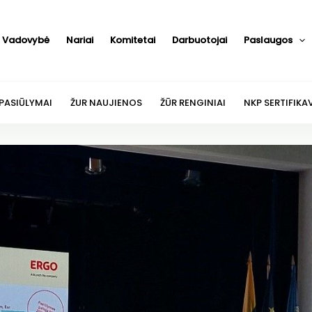
Vadovybė
Nariai
Komitetai
Darbuotojai
Paslaugos
 PASIŪLYMAI
ŽUR NAUJIENOS
ŽŪR RENGINIAI
NKP SERTIFIKA