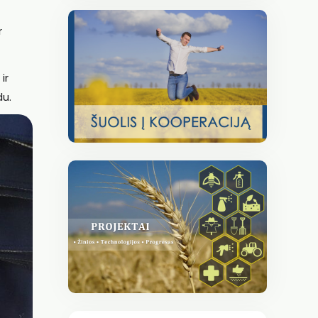
r
ir
du.