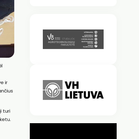
ėl
e ir
ančius
 turi
ketu.