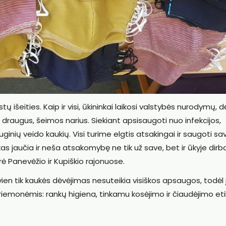
išeities. Kaip ir visi, ūkininkai laikosi valstybės nurodymų, d
, draugus, šeimos narius. Siekiant apsisaugoti nuo infekcijos,
ių veido kaukių. Visi turime elgtis atsakingai ir saugoti sav
s jaučia ir neša atsakomybę ne tik už save, bet ir ūkyje dirb
ė Panevėžio ir Kupiškio rajonuose.
ien tik kaukės dėvėjimas nesuteikia visiškos apsaugos, todėl ji
iemonėmis: rankų higiena, tinkamu kosėjimo ir čiaudėjimo eti