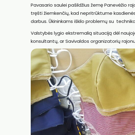
Pavasario saulei pašildžius žemę Panevėžio rajo
tręšti žiemkenčių, kad nepritrūktume kasdienė
darbus. Ūkininkams iškilo problemų su technikai r
Valstybės lygio ekstremalią situaciją dėl naujo
konsultantų, ar Savivaldos organizatorių rajon