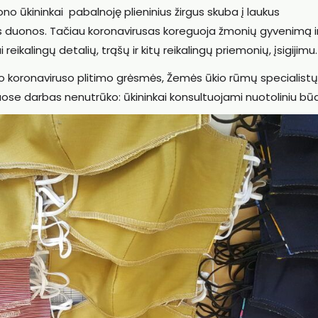
no ūkininkai pabalnoję plieninius žirgus skuba į laukus
s duonos. Tačiau koronavirusas koreguoja žmonių gyvenimą i
eikalingų detalių, trąšų ir kitų reikalingų priemonių, įsigijimu.
jo koronaviruso plitimo grėsmės, Žemės ūkio rūmų specialistų 
uose darbas nenutrūko: ūkininkai konsultuojami nuotoliniu bū