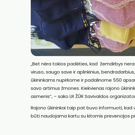
„Bet nėra tokios padėties, kad žemdirbys nerastų 
viruso, saugo save ir aplinkinius, bendradarbius
ūkininkams nupirkome ir padalinome 550 apsaugin
savo artimus žmones. Kiekvienas rajono ūkininka
asmenis“, – sako LR ŽŪR Savivaldos organizator
Rajono ūkininkai taip pat buvo informuoti, kad v
būti naudojama kartu su kitomis prevencijos pr