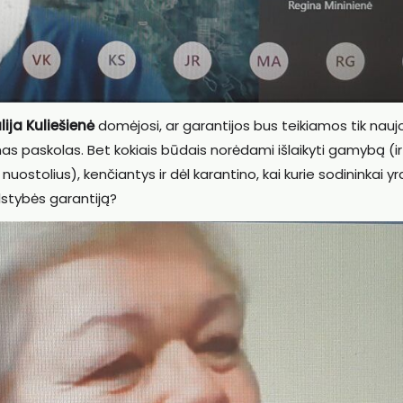
lija Kuliešienė
domėjosi, ar garantijos bus teikiamos tik nau
as paskolas. Bet kokiais būdais norėdami išlaikyti gamybą (ir
stolius), kenčiantys ir dėl karantino, kai kurie sodininkai yr
lstybės garantiją?