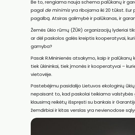
Be to, rengiama nauja schema palūkanų ir ga
pagal
de minimis
yra ribojama iki 20 tūkst. Eur
pagalbą. Atsiras galimybė ir palūkanas, ir gara
Žemės ūkio rūmų (ŽŪR) organizacijų lyderiai tik
ar dėl paskolos galės kreiptis kooperatyvai, kuri
gamyba?
Pasak R.Mininienės atsakymo, kaip ir palūkanų 
tiek ūkininkai, tiek įmonės ir kooperatyvai – ku
vietovėje.
Pastebėjimu pasidalijo Lietuvos ekologinių ūkių
nepaisant to, kad paskolai teikiama valstybės ga
klausimą reikėtų išspręsti su bankais ir Garantij
žemdirbiai ir kitas verslas yra nevienodose sąl