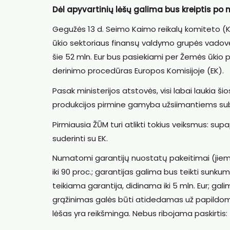
Dėl apyvartinių lėšų galima bus kreiptis po
Gegužės 13 d. Seimo Kaimo reikalų komiteto (
ūkio sektoriaus finansų valdymo grupės vadovė 
šie 52 mln. Eur bus pasiekiami per Žemės ūkio 
derinimo procedūras Europos Komisijoje (EK).
Pasak ministerijos atstovės, visi labai laukia š
produkcijos pirmine gamyba užsiimantiems su
Pirmiausia ŽŪM turi atlikti tokius veiksmus: supa
suderinti su EK.
Numatomi garantijų nuostatų pakeitimai (jiems da
iki 90 proc.; garantijas galima bus teikti sunk
teikiama garantija, didinama iki 5 mln. Eur; g
grąžinimas galės būti atidedamas už papildomą
lėšas yra reikšminga. Nebus ribojama paskirtis: