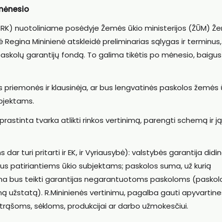
 mėnesio
KRK) nuotoliniame posėdyje Žemės ūkio ministerijos (ŽŪM) Ž
Regina Mininienė atskleidė preliminarias sąlygas ir terminus
paskolų garantijų fondą. To galima tikėtis po mėnesio, baigus
ios priemonės ir klausinėja, ar bus lengvatinės paskolos žemės 
bjektams.
prastinta tvarka atlikti rinkos vertinimą, parengti schemą ir ją
r turi pritarti ir EK, ir Vyriausybė): valstybės garantija did
umus patiriantiems ūkio subjektams; paskolos suma, už kurią
alima bus teikti garantijas negarantuotoms paskoloms (paskol
 užstatą). R.Mininienės vertinimu, pagalba gauti apyvartine
 trąšoms, sėkloms, produkcijai ar darbo užmokesčiui.