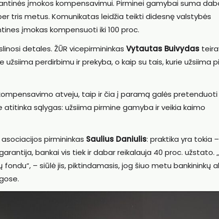
rantinės įmokos kompensavimui. Pirminei gamybai suma dab
 per tris metus. Komunikatas leidžia teikti didesnę valstybės
ntines įmokas kompensuoti iki 100 proc.
slinosi detales. ŽŪR vicepirmininkas
Vytautas Buivydas
teira
e užsiima perdirbimu ir prekyba, o kaip su tais, kurie užsiima 
kompensavimo atveju, taip ir čia į paramą galės pretenduoti v
rie atitinka sąlygas: užsiima pirmine gamyba ir veikia kaimo
 asociacijos pirmininkas
Saulius Daniulis
: praktika yra tokia –
rantija, bankai vis tiek ir dabar reikalauja 40 proc. užstato. 
ų fondu“, – siūlė jis, piktindamasis, jog šiuo metu bankininkų 
ygose.