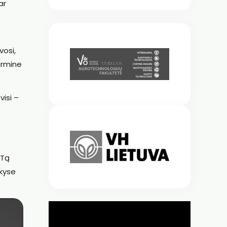
ar
vosi,
pirmine
isi –
„Tą
akyse