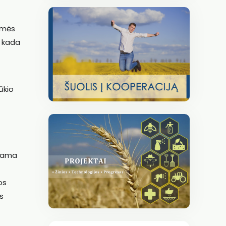
emės
, kada
ūkio
inama
os
s