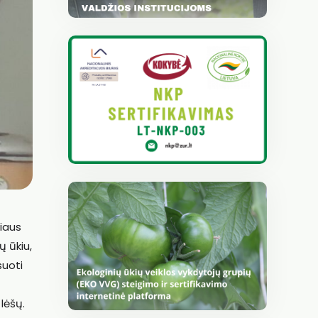
iaus
ų ūkiu,
suoti
lėšų.