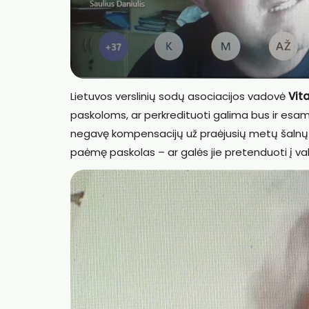
Lietuvos verslinių sodų asociacijos vadovė
Vita
paskoloms, ar perkredituoti galima bus ir esam
negavę kompensacijų už praėjusių metų šalnų nuo
paėmę paskolas – ar galės jie pretenduoti į va