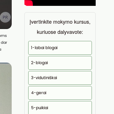
Įvertinkite mokymo kursus,
kuriuose dalyvavote:
joms
 dar
1-labai blogai
a
2-blogai
3-vidutiniškai
4-gerai
5-puikiai