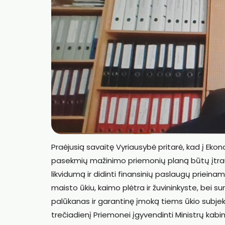
Praėjusią savaitę Vyriausybė pritarė, kad į Eko
pasekmių mažinimo priemonių planą būtų įtrau
likvidumą ir didinti finansinių paslaugų prieina
maisto ūkiu, kaimo plėtra ir žuvininkyste, bei 
palūkanas ir garantinę įmoką tiems ūkio subje
trečiadienį Priemonei įgyvendinti Ministrų kabin