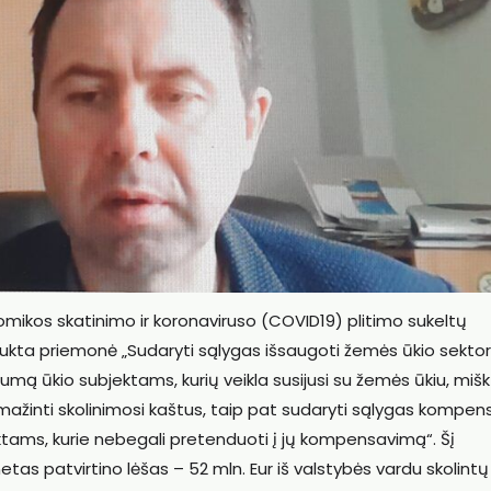
nomikos skatinimo ir koronaviruso (COVID19) plitimo sukeltų
kta priemonė „Sudaryti sąlygas išsaugoti žemės ūkio sektor
mumą ūkio subjektams, kurių veikla susijusi su žemės ūkiu, mišk
sumažinti skolinimosi kaštus, taip pat sudaryti sąlygas kompen
ktams, kurie nebegali pretenduoti į jų kompensavimą“. Šį
etas patvirtino lėšas – 52 mln. Eur iš valstybės vardu skolintų 