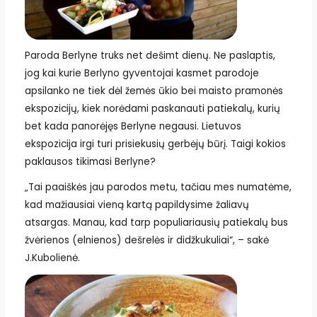
Paroda Berlyne truks net dešimt dienų. Ne paslaptis,
jog kai kurie Berlyno gyventojai kasmet parodoje
apsilanko ne tiek dėl žemės ūkio bei maisto pramonės
ekspozicijų, kiek norėdami paskanauti patiekalų, kurių
bet kada panorėjęs Berlyne negausi. Lietuvos
ekspozicija irgi turi prisiekusių gerbėjų būrį. Taigi kokios
paklausos tikimasi Berlyne?
„Tai paaiškės jau parodos metu, tačiau mes numatėme,
kad mažiausiai vieną kartą papildysime žaliavų
atsargas. Manau, kad tarp populiariausių patiekalų bus
žvėrienos (elnienos) dešrelės ir didžkukuliai“, – sakė
J.Kubolienė.