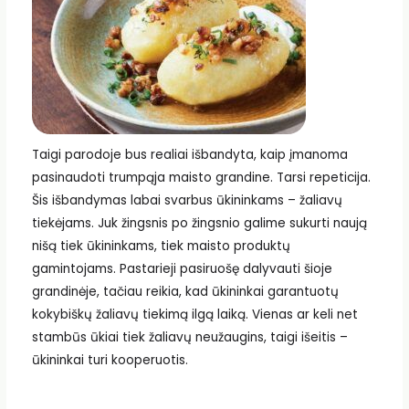
Taigi parodoje bus realiai išbandyta, kaip įmanoma
pasinaudoti trumpąja maisto grandine. Tarsi repeticija.
Šis išbandymas labai svarbus ūkininkams – žaliavų
tiekėjams. Juk žingsnis po žingsnio galime sukurti naują
nišą tiek ūkininkams, tiek maisto produktų
gamintojams. Pastarieji pasiruošę dalyvauti šioje
grandinėje, tačiau reikia, kad ūkininkai garantuotų
kokybiškų žaliavų tiekimą ilgą laiką. Vienas ar keli net
stambūs ūkiai tiek žaliavų neužaugins, taigi išeitis –
ūkininkai turi kooperuotis.