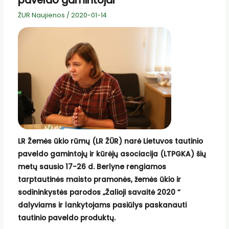
paveldo gamintojai
ŽUR Naujienos
/
2020-01-14
LR Žemės ūkio rūmų (LR ŽŪR) narė Lietuvos tautinio
paveldo gamintojų ir kūrėjų asociacija (LTPGKA) šių
metų sausio 17-26 d. Berlyne rengiamos
tarptautinės maisto pramonės, žemės ūkio ir
sodininkystės parodos „Žalioji savaitė 2020 “
dalyviams ir lankytojams pasiūlys paskanauti
tautinio paveldo produktų.