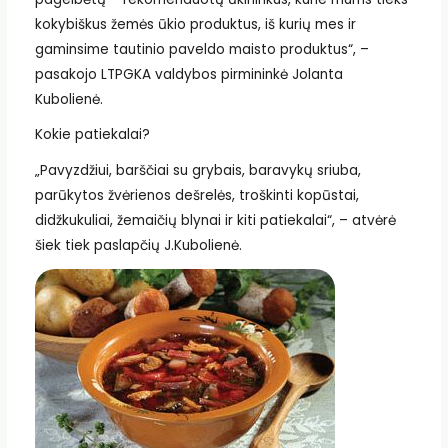
kokybiškus žemės ūkio produktus, iš kurių mes ir
gaminsime tautinio paveldo maisto produktus“, –
pasakojo LTPGKA valdybos pirmininkė Jolanta
Kubolienė.
Kokie patiekalai?
„Pavyzdžiui, barščiai su grybais, baravykų sriuba,
parūkytos žvėrienos dešrelės, troškinti kopūstai,
didžkukuliai, žemaičių blynai ir kiti patiekalai“, – atvėrė
šiek tiek paslapčių J.Kubolienė.