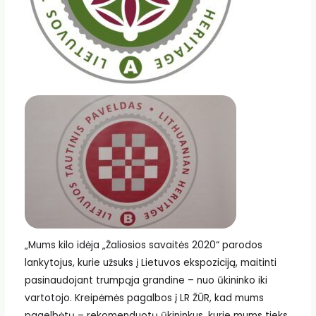
„Mums kilo idėja „Žaliosios savaitės 2020“ parodos
lankytojus, kurie užsuks į Lietuvos ekspoziciją, maitinti
pasinaudojant trumpąja grandine – nuo ūkininko iki
vartotojo. Kreipėmės pagalbos į LR ŽŪR, kad mums
pagelbėtų – rekomenduotų ūkininkus, kurie mums tieks