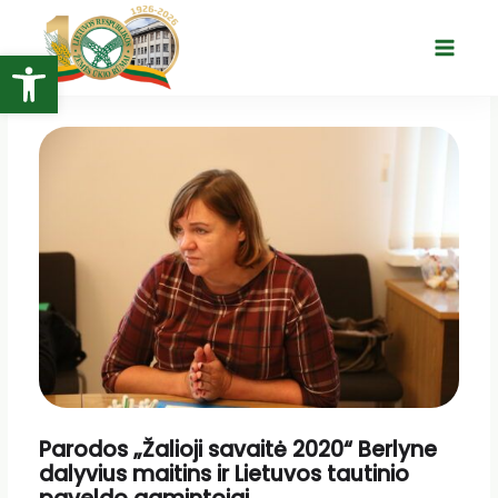
Pereiti
prie
Open toolbar
Main
turinio
Menu
Parodos „Žalioji savaitė 2020“ Berlyne
dalyvius maitins ir Lietuvos tautinio