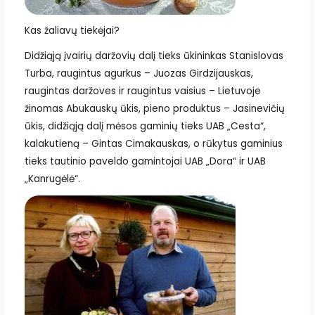
Kas žaliavų tiekėjai?
Didžiąją įvairių daržovių dalį tieks ūkininkas Stanislovas
Turba, raugintus agurkus – Juozas Girdzijauskas,
raugintas daržoves ir raugintus vaisius – Lietuvoje
žinomas Abukauskų ūkis, pieno produktus – Jasinevičių
ūkis, didžiąją dalį mėsos gaminių tieks UAB „Cesta“,
kalakutieną – Gintas Cimakauskas, o rūkytus gaminius
tieks tautinio paveldo gamintojai UAB „Dora“ ir UAB
„Kanrugėlė“.