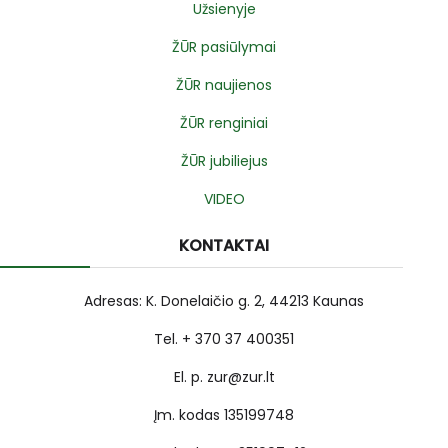
Užsienyje
ŽŪR pasiūlymai
ŽŪR naujienos
ŽŪR renginiai
ŽŪR jubiliejus
VIDEO
KONTAKTAI
Adresas: K. Donelaičio g. 2, 44213 Kaunas
Tel. + 370 37 400351
El. p. zur@zur.lt
Įm. kodas 135199748