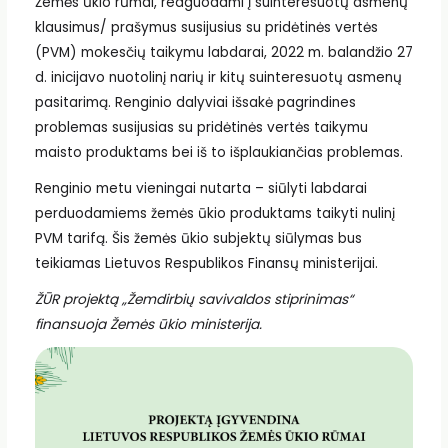
Žemės ūkio rūmai, reaguodami į suinteresuotų asmenų
klausimus/ prašymus susijusius su pridėtinės vertės
(PVM) mokesčių taikymu labdarai, 2022 m. balandžio 27
d. inicijavo nuotolinį narių ir kitų suinteresuotų asmenų
pasitarimą. Renginio dalyviai išsakė pagrindines
problemas susijusias su pridėtinės vertės taikymu
maisto produktams bei iš to išplaukiančias problemas.
Renginio metu vieningai nutarta – siūlyti labdarai
perduodamiems žemės ūkio produktams taikyti nulinį
PVM tarifą. Šis žemės ūkio subjektų siūlymas bus
teikiamas Lietuvos Respublikos Finansų ministerijai.
ŽŪR projektą „Žemdirbių savivaldos stiprinimas“
finansuoja Žemės ūkio ministerija.