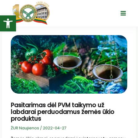
Pereiti
prie
Open toolbar
Main
turinio
Menu
Pasitarimas dėl PVM taikymo už
labdarai perduodamus žemės ūkio
produktus
ŽUR Naujienos
/
2022-04-27