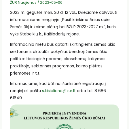
ŽUR Naujienos
/
2023-05-06
2023 m. gegužės mėn. 20 d. 12 val., kviečiame dalyvauti
informaciniame renginyje „Pasitikrinkime žinias apie
žemės ūkį ir kaimo plėtrą bei BŽŪP 2023-2027 m.“, kuris
vyks Stebeikių k., Kaišiadorių rajone.
Informacinio metu bus aptarti skirtingiems žemės ūkio
sektoriams aktualūs pokyčiai, bendroji žemės ūkio
politika: tiesioginė parama, ekoschemų taikymas
praktikoje, sektorinės programos, kaimo plėtros
priemonės ir t.t.
Informuojame, kad būtina išankstinė registracija į
renginį el. paštu
s.kisieliene@zur.lt
arba tel. 8 686
61649.