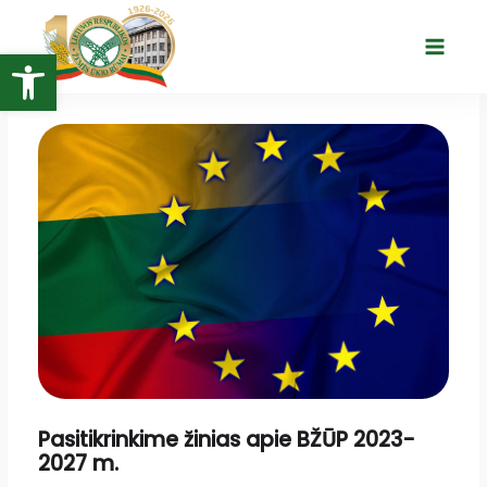
Pereiti
prie
Open toolbar
Main
turinio
Menu
Pasitikrinkime žinias apie BŽŪP 2023-
2027 m.