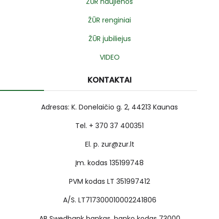
ŽŪR naujienos
ŽŪR renginiai
ŽŪR jubiliejus
VIDEO
KONTAKTAI
Adresas: K. Donelaičio g. 2, 44213 Kaunas
Tel. + 370 37 400351
El. p. zur@zur.lt
Įm. kodas 135199748
PVM kodas LT 351997412
A/S. LT717300010002241806
AB Swedbank bankas, banko kodas 73000