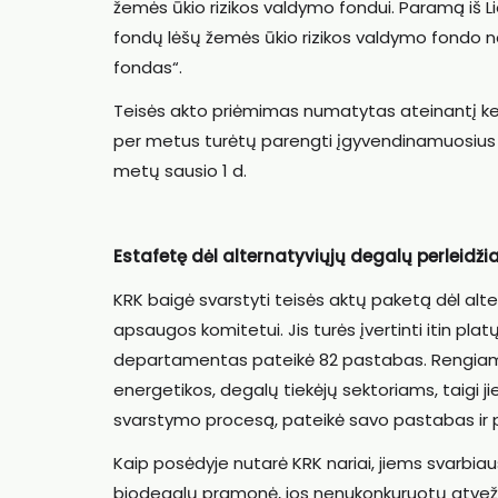
žemės ūkio rizikos valdymo fondui. Paramą iš L
fondų lėšų žemės ūkio rizikos valdymo fondo nar
fondas“.
Teisės akto priėmimas numatytas ateinantį ketv
per metus turėtų parengti įgyvendinamuosius te
metų sausio 1 d.
Estafetę dėl alternatyviųjų degalų perleidži
KRK baigė svarstyti teisės aktų paketą dėl al
apsaugos komitetui. Jis turės įvertinti itin pla
departamentas pateikė 82 pastabas. Rengiamas
energetikos, degalų tiekėjų sektoriams, taigi ji
svarstymo procesą, pateikė savo pastabas ir 
Kaip posėdyje nutarė KRK nariai, jiems svarbiaus
biodegalų pramonė, jos nenukonkuruotų atvežtin