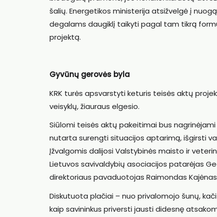
šalių. Energetikos ministerija atsižvelgė į nuogą
degalams daugiklį taikyti pagal tam tikrą formul
projektą.
Gyvūnų gerovės byla
KRK turės apsvarstyti keturis teisės aktų proje
veisyklų, žiauraus elgesio.
Siūlomi teisės aktų pakeitimai bus nagrinėjami
nutarta surengti situacijos aptarimą, išgirsti v
Įžvalgomis dalijosi Valstybinės maisto ir vete
Lietuvos savivaldybių asociacijos patarėjas Ge
direktoriaus pavaduotojas Raimondas Kajėnas, 
Diskutuota plačiai – nuo privalomojo šunų, kačių
kaip savininkus priversti jausti didesnę atsakomy