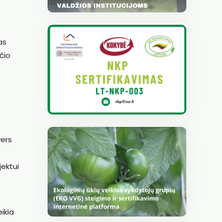
as
čio
vers
jektui
ikia