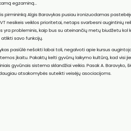
itinkamą egzaminą…
s pirmininką Algis Baravykas pusiau ironizuodamas pastebėj
T nesikeis veiklos prioritetai, netaps svarbesni augintinių reik
as yra probleminis, kaip bus su ateinančių metų biudžetu kol 
atlikti savo funkcijų.
kas pasiūlė nešokti labai toli, negalvoti apie kursus auginto
emos įkaitu. Pakaktų kelti gyvūnų laikymo kultūrą, kad visi ji
iniais gyvūnais sistema sklandžiai veikia. Pasak A. Baravyko, š
 daugiau atsakomybės suteikti veisėjų asociacijoms.