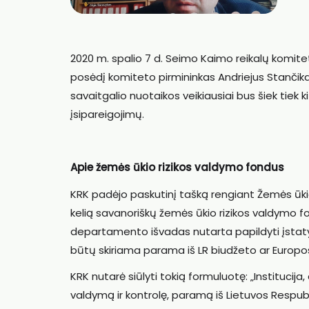
2020 m. spalio 7 d. Seimo Kaimo reikalų komit
posėdį komiteto pirmininkas Andriejus Stančik
savaitgalio nuotaikos veikiausiai bus šiek tiek 
įsipareigojimų.
Apie žemės ūkio rizikos valdymo fondus
KRK padėjo paskutinį tašką rengiant Žemės ūkio
kelią savanoriškų žemės ūkio rizikos valdymo fo
departamento išvadas nutarta papildyti įstatymu
būtų skiriama parama iš LR biudžeto ar Europo
KRK nutarė siūlyti tokią formuluotę: „Institucij
valdymą ir kontrolę, paramą iš Lietuvos Respub