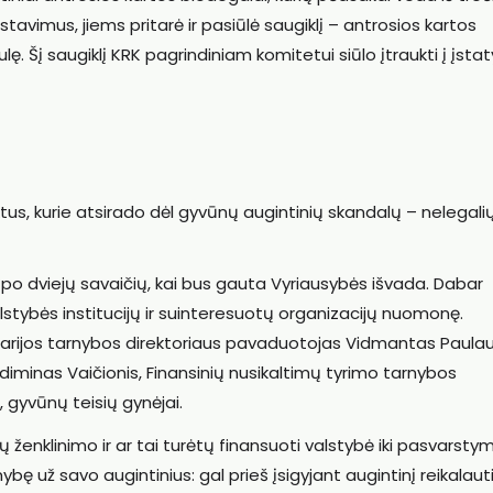
stavimus, jiems pritarė ir pasiūlė saugiklį – antrosios kartos
ę. Šį saugiklį KRK pagrindiniam komitetui siūlo įtraukti į įst
ktus, kurie atsirado dėl gyvūnų augintinių skandalų – nelegali
 po dviejų savaičių, kai bus gauta Vyriausybės išvada. Dabar
alstybės institucijų ir suinteresuotų organizacijų nuomonę.
rinarijos tarnybos direktoriaus pavaduotojas Vidmantas Paula
diminas Vaičionis, Finansinių nusikaltimų tyrimo tarnybos
gyvūnų teisių gynėjai.
 ženklinimo ir ar tai turėtų finansuoti valstybė iki pasvarsty
bę už savo augintinius: gal prieš įsigyjant augintinį reikalaut