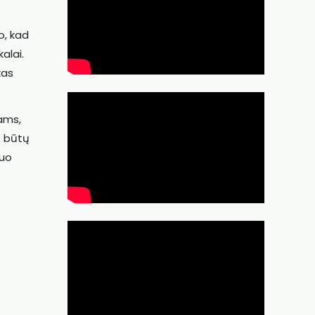
o, kad
alai.
kas
jams,
e būtų
iuo