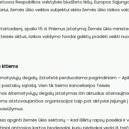
ietuvos Respublikos valstybės biudžeto lėšų, Europos Sąjung
iui, žemės ūkio veiklos subjektui skiria žemės ūkio rizikos va
irtadienį, spalio 15 d. Priėmus įstatymą Žemės ūkio minister
isės aktus, rizikos valdymo fondai galėtų pradėti veikti nuo
a kitiems
ternatyviųjų degalų. Estafetė perduodama pagrindiniam – Apl
tų pastabų sąrašą. Vien tik Seimo kanceliarijos Teisės
 Alternatyviųjų degalų įstatymas itin aktualus atsinaujina
ems atstovaujančios organizacijos taip pat aktyviai įsijungė į
pasiūlymus.
ia apginti žemės ūkio sektorių – kad išliktų rapsų pasėliai ir v
iai antrosios kartos biodegalai, kurių pėdsakai veda iš treč