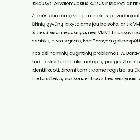
išklausyti privalomuosius kursus ir išlaikyti at
Žemės ūkio rūmų vicepirmininkas, pavaduojanti
ūkinių gyvūnų laikytojams jau baisoka, ar tik VMV
Iš tiesų visai nejuokinga, nes VMVT finansavim
neaišku, o yra signalų, kad Tarnyba gali nespėti 
Kas dėl naminių augintinių problemos, A. Baravy
kad paskui žemės ūkis netaptų per griežtos sist
identifikuoti, žinomi tam tikrame registre, su ūk
metu užtektų susikoncentruoti ties veislynais,