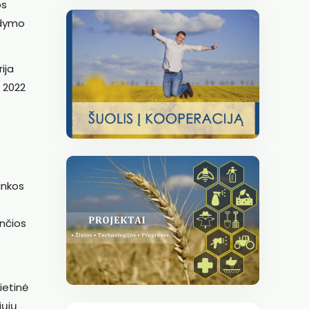
os
ldymo
ija
 2022
inkos
nčios
ietinė
iųjų