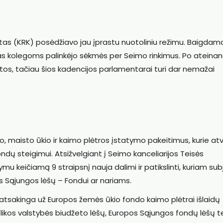
etas (KRK) posėdžiavo jau įprastu nuotoliniu režimu. Baigdam
as kolegoms palinkėjo sėkmės per Seimo rinkimus. Po ateinan
kitos, tačiau šios kadencijos parlamentarai turi dar nemažai
, maisto ūkio ir kaimo plėtros įstatymo pakeitimus, kurie at
ndų steigimui. Atsižvelgiant į Seimo kanceliarijos Teisės
 keičiamą 9 straipsnį nauja dalimi ir patikslinti, kuriam sub
s Sąjungos lėšų – Fondui ar nariams.
a, atsakinga už Europos žemės ūkio fondo kaimo plėtrai išlaidų
likos valstybės biudžeto lėšų, Europos Sąjungos fondų lėšų te