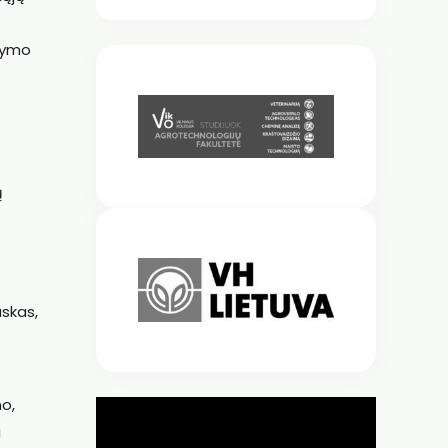
atymo
ų
uskas,
mo,
i