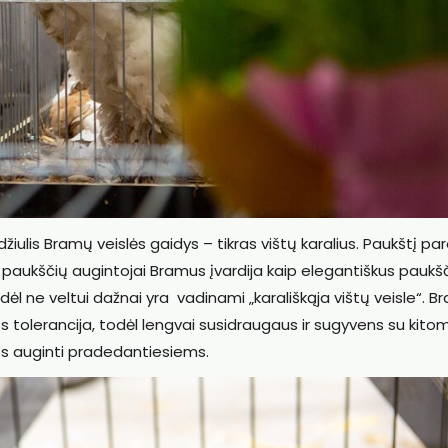
iulis Bramų veislės gaidys – tikras vištų karalius. Paukštį pa
 paukščių augintojai Bramus įvardija kaip elegantiškus paukšč
odėl ne veltui dažnai yra vadinami „karališkąja vištų veisle“. 
ios tolerancija, todėl lengvai susidraugaus ir sugyvens su kitom
s auginti pradedantiesiems.