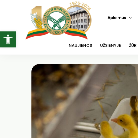
Pereiti
prie
Apie mus
turinio
Open toolbar
NAUJIENOS
UŽSIENYJE
ŽŪR