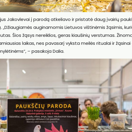
jus Jakovlevai į parodą atkeliavo ir pristatė daug įvairių pauk
tų. „Džiaugiamės auginamomis Lietuvos vištinėmis žąsimis, kur
utas. Šios žąsys nereiklios, geras kiaušinių verstumas. Žinoma
miausias laikas, nes pavasarį vyksta meilės ritualai ir žąsinai 
ylėtinėms“, – pasakoja Dalia.