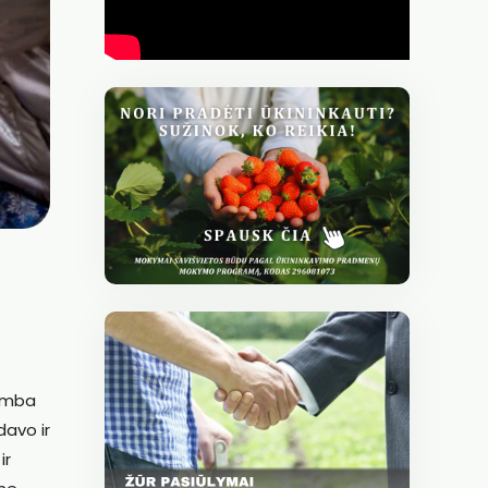
kamba
davo ir
ir