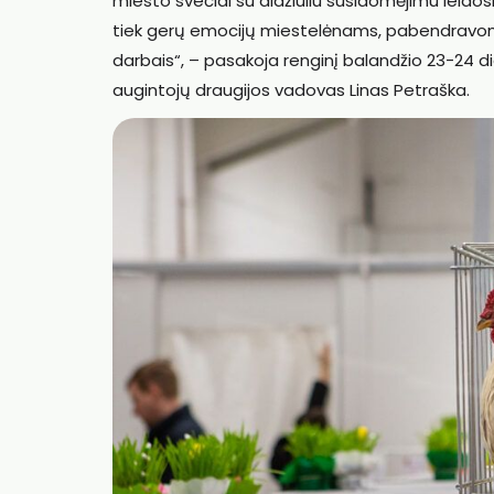
miesto svečiai su didžiuliu susidomėjimu leido
tiek gerų emocijų miestelėnams, pabendravome
darbais“, – pasakoja renginį balandžio 23-24 di
augintojų draugijos vadovas Linas Petraška.