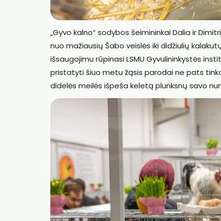
„Gyvo kalno“ sodybos šeimininkai Dalia ir Dimitri
nuo mažiausių Šabo veislės iki didžiulių kalaku
išsaugojimu rūpinasi LSMU Gyvulininkystės instit
pristatyti šiuo metu žąsis parodai ne pats tinka
didelės meilės išpeša keletą plunksnų savo num