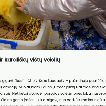
 karališkų vištų veislių
oks gigantiškas!“, „Oho“, „Koks kuodas!“, – pažintinėje paukščių
ų emocijų. Nuolatiniam Kauno „Urmo“ pirkėjui atrodė, kad s
garsais. Netikėtai atklydę į parodos salę žmonės labai nusteb
ai, čia ne garso įrašas“. Tik atsigavę nuo netikėtumo kauniečiai 