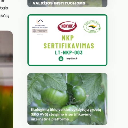
ėme
tais
kščių