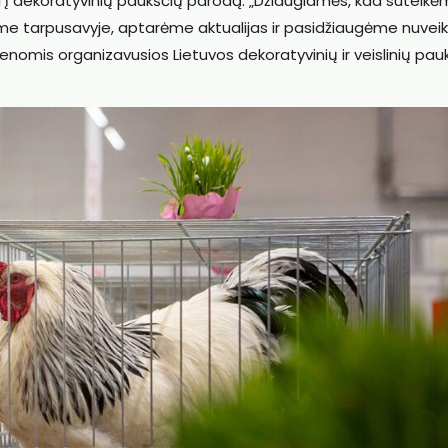
si į dekoratyvinių paukščių parodą. „Džiaugiamės, kad suteik
 tarpusavyje, aptarėme aktualijas ir pasidžiaugėme nuveik
enomis organizavusios Lietuvos dekoratyvinių ir veislinių pau