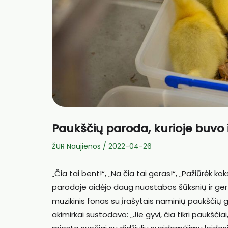
Paukščių paroda, kurioje buvo ir
ŽUR Naujienos
/
2022-04-26
„Čia tai bent!“, „Na čia tai geras!“, „Pažiūrėk k
parodoje aidėjo daug nuostabos šūksnių ir ger
muzikinis fonas su įrašytais naminių paukščių 
akimirkai sustodavo: „Jie gyvi, čia tikri paukšči