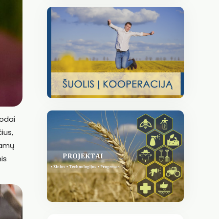
rodai
ius,
Bramų
is