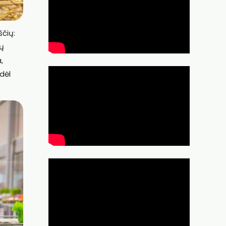
ščių:
ių
,
dėl