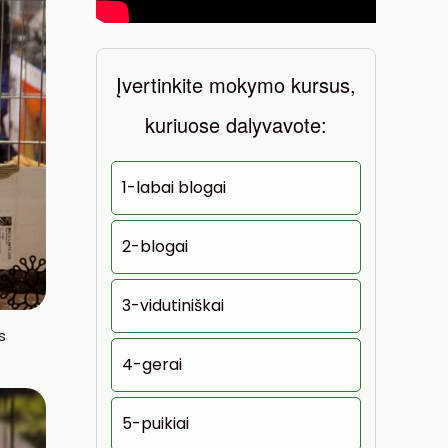
Įvertinkite mokymo kursus,
kuriuose dalyvavote:
1-labai blogai
2-blogai
3-vidutiniškai
s
4-gerai
5-puikiai