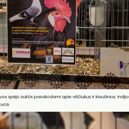
s spėjo suktis pasakodami apie viščiukus ir kiaušinius. Indijo
bstė.