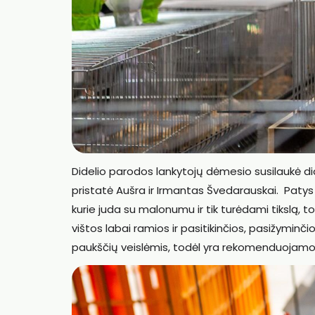
Didelio parodos lankytojų dėmesio susilaukė didž
pristatė Aušra ir Irmantas Švedarauskai. Patys
kurie juda su malonumu ir tik turėdami tikslą, t
vištos labai ramios ir pasitikinčios, pasižyminč
paukščių veislėmis, todėl yra rekomenduojamo