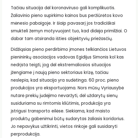
Tačiau situacija dėl koronaviruso gali komplikuotis.
Žaliavinio pieno supirkimo kainos bus peržiūrėtos kovo
mėnesio pabaigoje. Ir šiaip pavasarį jos tradiciškai
smukteli žemyn motyvuojant tuo, kad didėja primilžiai. O
dabar tam atsiranda išties objektyvių priežasčių.
Didžiąsias pieno perdirbimo įmones telkiančios Lietuvos
pienininkų asociacijos vadovas Egidijus Simonis kol kas
nedrįsta teigti, jog dėl ekstremaliosios situacijos
įžengiame į naują pieno sektoriaus krizę, tačiau
neslepia, kad situacija yra sudėtinga. 60 proc. pieno
produkcijos yra eksportuojama. Nors mūsų Vyriausybė
nutarė prekių judėjimo nevaržyti, dėl uždarytų sienų
susiduriama su rimtomis kliūtimis, produkcija yra
įstrigusi transporto eilėse. Siekiama, kad maisto
produktų gabenimui būtų sudarytas žaliasis koridorius.
Jo nepavykus užtikrinti, vietos rinkoje gali susidaryti
perprodukcija.