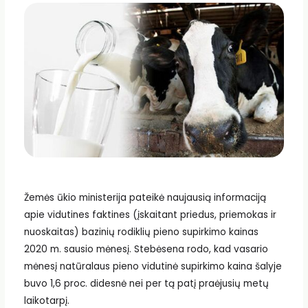
Žemės ūkio ministerija pateikė naujausią informaciją
apie vidutines faktines (įskaitant priedus, priemokas ir
nuoskaitas) bazinių rodiklių pieno supirkimo kainas
2020 m. sausio mėnesį. Stebėsena rodo, kad vasario
mėnesį natūralaus pieno vidutinė supirkimo kaina šalyje
buvo 1,6 proc. didesnė nei per tą patį praėjusių metų
laikotarpį.