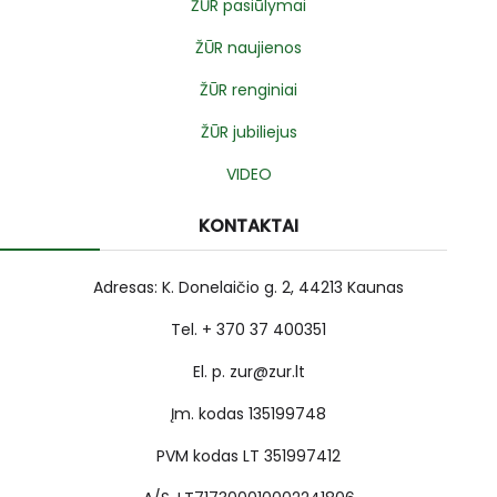
ŽŪR pasiūlymai
ŽŪR naujienos
ŽŪR renginiai
ŽŪR jubiliejus
VIDEO
KONTAKTAI
Adresas: K. Donelaičio g. 2, 44213 Kaunas
Tel. + 370 37 400351
El. p. zur@zur.lt
Įm. kodas 135199748
PVM kodas LT 351997412