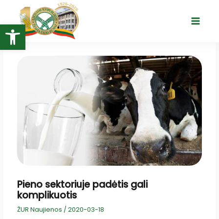
Pereiti
prie
Open toolbar
Main
turinio
Menu
Pieno sektoriuje padėtis gali
komplikuotis
ŽUR Naujienos
/
2020-03-18