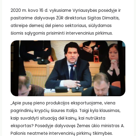
2020 m. kovo 16 d. vykusiame Vyriausybės posėdyje ir
pasitarime dalyvavęs ŽŪR direktorius Sigitas Dimaitis,
atkreipė dėmesį dėl pieno sektoriaus, siūlydamas
šiomis sąlygomis prisiminti intervencinius pirkimus.
„Apie pusę pieno produkcijos eksportuojame, viena
pagrindinių krypčių šiaurės Italija. Taigi kyla klausimas,
kaip suvaldyti situaciją dėl kainų, kai nutrūksta
eksportas? Posėdyje dalyvavęs Žemės ūkio ministras A.
Palionis neatmetė intervencinių pirkimų tikimybės.