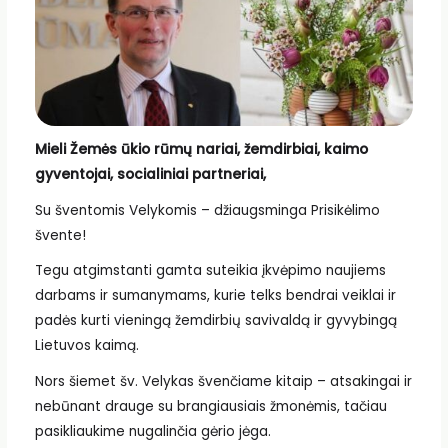
Mieli Žemės ūkio rūmų nariai, žemdirbiai, kaimo
gyventojai, socialiniai partneriai,
Su šventomis Velykomis – džiaugsminga Prisikėlimo
švente!
Tegu atgimstanti gamta suteikia įkvėpimo naujiems
darbams ir sumanymams, kurie telks bendrai veiklai ir
padės kurti vieningą žemdirbių savivaldą ir gyvybingą
Lietuvos kaimą.
Nors šiemet šv. Velykas švenčiame kitaip – atsakingai ir
nebūnant drauge su brangiausiais žmonėmis, tačiau
pasikliaukime nugalinčia gėrio jėga.