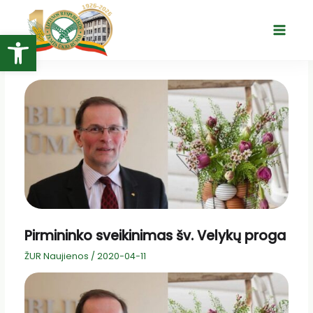
Pereiti
prie
Open toolbar
Main
turinio
Menu
Pirmininko sveikinimas šv. Velykų proga
ŽUR Naujienos
/
2020-04-11