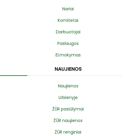
Nariai
Komitetai
Darbuotojai
Paslaugos
El.mokymas
NAUJIENOS
Naujienos
Užsienyje
ŽŪR pasiūlymai
ŽŪR naujienos
ŽŪR renginiai