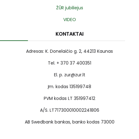
ŽŪR jubiliejus
VIDEO
KONTAKTAI
Adresas: K. Donelaičio g. 2, 44213 Kaunas
Tel. + 370 37 400351
El. p. zur@zur.lt
Įm. kodas 135199748
PVM kodas LT 351997412
A/S. LT717300010002241806
AB Swedbank bankas, banko kodas 73000