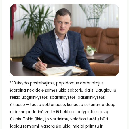
V.Buivydo pastebėjimu, papildomus darbuotojus
įdarbina nedidelė žemės ūkio sektorių dalis. Daugiau jų
reikia uogininkystės, sodininkystės, daržininkystės
ūkiuose – tuose sektoriuose, kuriuose sukuriama daug
didesnė pridėtinė vertė iš hektaro palyginti su javų
ūkiais. Tokie ūkiai, jo vertinimu, valdžios turėtų būti
labiau remiami. Vasarą šie ūkiai mielai priimtų ir