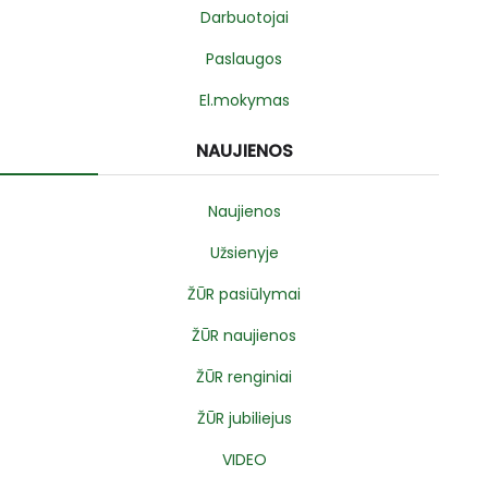
Darbuotojai
Paslaugos
El.mokymas
NAUJIENOS
Naujienos
Užsienyje
ŽŪR pasiūlymai
ŽŪR naujienos
ŽŪR renginiai
ŽŪR jubiliejus
VIDEO