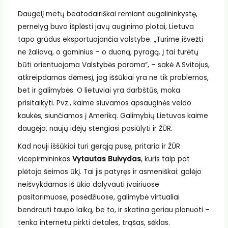
Daugelį metų beatodairiškai remiant augalininkystę,
pernelyg buvo išplėsti javų auginimo plotai, Lietuva
tapo grūdus eksportuojančia valstybe. „Turime išvežti
ne žaliavą, o gaminius – o duoną, pyragą. Į tai turėtų
būti orientuojama Valstybės parama“, – sakė A.Svitojus,
atkreipdamas dėmesį, jog iššūkiai yra ne tik problemos,
bet ir galimybės. O lietuviai yra darbštūs, moka
prisitaikyti. Pvz., kaime siuvamos apsauginės veido
kaukės, siunčiamos į Ameriką. Galimybių Lietuvos kaime
daugėja, naujų idėjų stengiasi pasiūlyti ir ŽŪR.
Kad nauji iššūkiai turi gerąją pusę, pritaria ir ŽŪR
vicepirmininkas
Vytautas Buivydas
, kuris taip pat
plėtoja šeimos ūkį. Tai jis patyręs ir asmeniškai: galėjo
neišvykdamas iš ūkio dalyvauti įvairiuose
pasitarimuose, posėdžiuose, galimybė virtualiai
bendrauti taupo laiką, be to, ir skatina geriau planuoti –
tenka internetu pirkti detales, trąšas, sėklas.