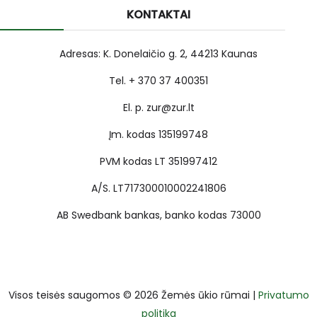
KONTAKTAI
Adresas: K. Donelaičio g. 2, 44213 Kaunas
Tel. + 370 37 400351
El. p. zur@zur.lt
Įm. kodas 135199748
PVM kodas LT 351997412
A/S. LT717300010002241806
AB Swedbank bankas, banko kodas 73000
Visos teisės saugomos © 2026 Žemės ūkio rūmai |
Privatumo
politika