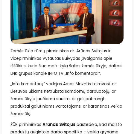
Žemės ūkio rūmų pirmininkas dr. Arūnas Svitojus ir
vicepirmininkas Vytautas Buivydas įžvalgomis apie
iššūkius, kurie šiuo metu kyla šalies žemės ūkyje, dalijosi
LNK grupės kanale INFO TV „Info komentarai“.
„Info komentarų“ vedėjas Arnas Mazėtis teiravosi, ar
Lietuvos ūkiams netrūksta samdomų darbuotojų, ar
žemės ūkyje jaučiama sausra, ar gali pabrangti
produktai galutiniams vartotojams, ar karantinas veikia
žemės ūkį.
ŽŪR pirmininkas
Arūnas Svitojus
pastebėjo, kad maisto
produktų augintojo darbo specifika – veikla gryname