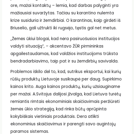
ore, mažai kontaktų – lemia, kad darbas palyginti yra
mažiausiai suvaržytas. Tačiau su karantino nulemta
krize susiduria ir žemdirbiai. O karantinas, kaip girdėti iš
Briuselio, gali užtrukti iki rugsėjo, tęstis gal net metus.
„Žemės ūkiui blogai, kad nėra pasiruošusios institucijos
valdyti situaciją“, – akcentavo ŽŪR pirmininkas
apgailestaudamas, kad valdžios institucijoms trūksta
bendradarbiavimo, taip pat ir su žemdirbių savivalda.
Problemos iškilo dėl to, kad, sutrikus eksportui, kai kurių
rūšių produktų Lietuvoje susikaupė per daug. Supirkimo
kainos krito. Auga kainos produktų, kurių užsiauginame
per mažai. A.Svitojus dalijosi įžvalga, kad Lietuva turėtų
remiantis rimtais ekonominiais skaičiavimais peržiūrėti
žemės ūkio strategiją, kad rinka būtų aprūpinta
kokybiškais vietiniais produktais. Dera atlikti
ekonominius skaičiavimus ir parengti savo augintojų
paramos sistemas.