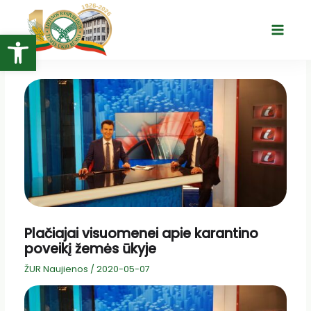
Pereiti
prie
Open toolbar
Main
turinio
Menu
Plačiajai visuomenei apie karantino
poveikį žemės ūkyje
ŽUR Naujienos
/
2020-05-07