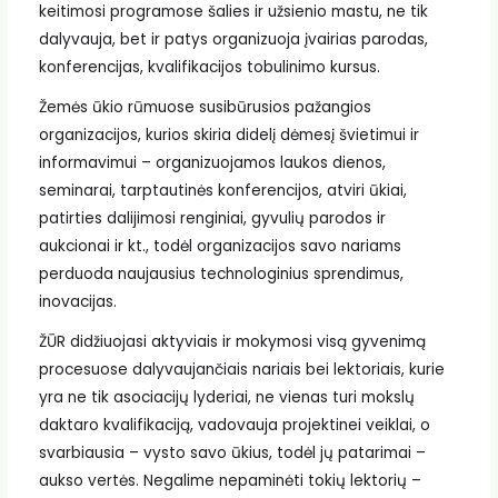
keitimosi programose šalies ir užsienio mastu, ne tik
dalyvauja, bet ir patys organizuoja įvairias parodas,
konferencijas, kvalifikacijos tobulinimo kursus.
Žemės ūkio rūmuose susibūrusios pažangios
organizacijos, kurios skiria didelį dėmesį švietimui ir
informavimui – organizuojamos laukos dienos,
seminarai, tarptautinės konferencijos, atviri ūkiai,
patirties dalijimosi renginiai, gyvulių parodos ir
aukcionai ir kt., todėl organizacijos savo nariams
perduoda naujausius technologinius sprendimus,
inovacijas.
ŽŪR didžiuojasi aktyviais ir mokymosi visą gyvenimą
procesuose dalyvaujančiais nariais bei lektoriais, kurie
yra ne tik asociacijų lyderiai, ne vienas turi mokslų
daktaro kvalifikaciją, vadovauja projektinei veiklai, o
svarbiausia – vysto savo ūkius, todėl jų patarimai –
aukso vertės. Negalime nepaminėti tokių lektorių –