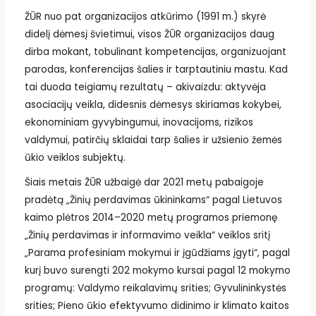
ŽŪR nuo pat organizacijos atkūrimo (1991 m.) skyrė
didelį dėmesį švietimui, visos ŽŪR organizacijos daug
dirba mokant, tobulinant kompetencijas, organizuojant
parodas, konferencijas šalies ir tarptautiniu mastu. Kad
tai duoda teigiamų rezultatų – akivaizdu: aktyvėja
asociacijų veikla, didesnis dėmesys skiriamas kokybei,
ekonominiam gyvybingumui, inovacijoms, rizikos
valdymui, patirčių sklaidai tarp šalies ir užsienio žemės
ūkio veiklos subjektų.
Šiais metais ŽŪR užbaigė dar 2021 metų pabaigoje
pradėtą „Žinių perdavimas ūkininkams“ pagal Lietuvos
kaimo plėtros 2014–2020 metų programos priemonę
„Žinių perdavimas ir informavimo veikla“ veiklos sritį
„Parama profesiniam mokymui ir įgūdžiams įgyti“, pagal
kurį buvo surengti 202 mokymo kursai pagal 12 mokymo
programų: Valdymo reikalavimų srities; Gyvulininkystės
srities; Pieno ūkio efektyvumo didinimo ir klimato kaitos