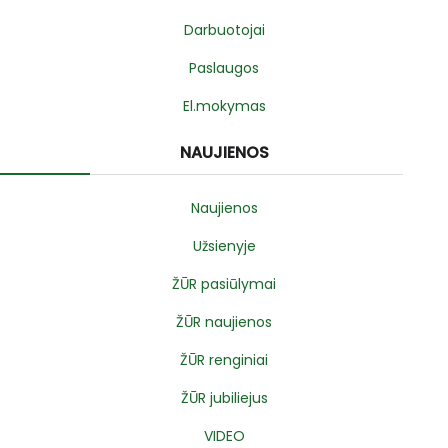
Darbuotojai
Paslaugos
El.mokymas
NAUJIENOS
Naujienos
Užsienyje
ŽŪR pasiūlymai
ŽŪR naujienos
ŽŪR renginiai
ŽŪR jubiliejus
VIDEO