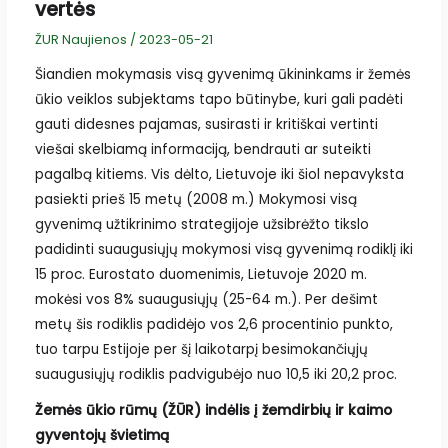
vertės
ŽUR Naujienos
/
2023-05-21
Šiandien mokymasis visą gyvenimą ūkininkams ir žemės
ūkio veiklos subjektams tapo būtinybe, kuri gali padėti
gauti didesnes pajamas, susirasti ir kritiškai vertinti
viešai skelbiamą informaciją, bendrauti ar suteikti
pagalbą kitiems. Vis dėlto, Lietuvoje iki šiol nepavyksta
pasiekti prieš 15 metų (2008 m.) Mokymosi visą
gyvenimą užtikrinimo strategijoje užsibrėžto tikslo
padidinti suaugusiųjų mokymosi visą gyvenimą rodiklį iki
15 proc. Eurostato duomenimis, Lietuvoje 2020 m.
mokėsi vos 8% suaugusiųjų (25-64 m.). Per dešimt
metų šis rodiklis padidėjo vos 2,6 procentinio punkto,
tuo tarpu Estijoje per šį laikotarpį besimokančiųjų
suaugusiųjų rodiklis padvigubėjo nuo 10,5 iki 20,2 proc.
Žemės ūkio rūmų (ŽŪR) indėlis į žemdirbių ir kaimo
gyventojų švietimą