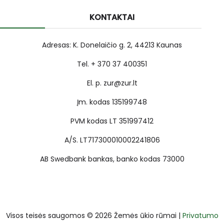
KONTAKTAI
Adresas: K. Donelaičio g. 2, 44213 Kaunas
Tel. + 370 37 400351
El. p. zur@zur.lt
Įm. kodas 135199748
PVM kodas LT 351997412
A/S. LT717300010002241806
AB Swedbank bankas, banko kodas 73000
Visos teisės saugomos © 2026 Žemės ūkio rūmai |
Privatumo