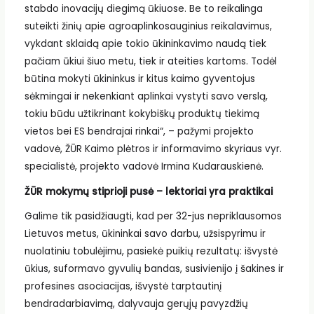
stabdo inovacijų diegimą ūkiuose. Be to reikalinga
suteikti žinių apie agroaplinkosauginius reikalavimus,
vykdant sklaidą apie tokio ūkininkavimo naudą tiek
pačiam ūkiui šiuo metu, tiek ir ateities kartoms. Todėl
būtina mokyti ūkininkus ir kitus kaimo gyventojus
sėkmingai ir nekenkiant aplinkai vystyti savo verslą,
tokiu būdu užtikrinant kokybiškų produktų tiekimą
vietos bei ES bendrajai rinkai“, – pažymi projekto
vadovė, ŽŪR Kaimo plėtros ir informavimo skyriaus vyr.
specialistė, projekto vadovė Irmina Kudarauskienė.
ŽŪR mokymų stiprioji pusė – lektoriai yra praktikai
Galime tik pasidžiaugti, kad per 32-jus nepriklausomos
Lietuvos metus, ūkininkai savo darbu, užsispyrimu ir
nuolatiniu tobulėjimu, pasiekė puikių rezultatų: išvystė
ūkius, suformavo gyvulių bandas, susivienijo į šakines ir
profesines asociacijas, išvystė tarptautinį
bendradarbiavimą, dalyvauja gerųjų pavyzdžių