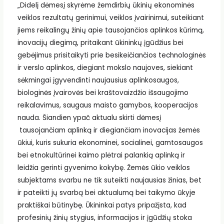
„Didelį dėmesį skyrėme žemdirbių ūkinių ekonominės
veiklos rezultatų gerinimui, veiklos įvairinimui, suteikiant
jiems reikalingų žinių apie tausojančios aplinkos kūrimą,
inovacijų diegimą, pritaikant ūkininkų įgūdžius bei
gebėjimus prisitaikyti prie besikeičiančios technologinės
ir verslo aplinkos, diegiant mokslo naujoves, siekiant
sėkmingai įgyvendinti naujausius aplinkosaugos,
biologinės įvairovės bei kraštovaizdžio išsaugojimo
reikalavimus, saugaus maisto gamybos, kooperacijos
nauda. Šiandien ypač aktualu skirti dėmesį
tausojančiam aplinką ir diegiančiam inovacijas žemės
ūkiui, kuris sukuria ekonominei, socialinei, gamtosaugos
bei etnokultūrinei kaimo plėtrai palankią aplinką ir
leidžia gerinti gyvenimo kokybę. Žemės ūkio veiklos
subjektams svarbu ne tik suteikti naujausias žinias, bet
ir pateikti jų svarbą bei aktualumą bei taikymo ūkyje
praktiškai būtinybę. Ūkininkai patys pripažįsta, kad
profesinių žinių stygius, informacijos ir įgūdžių stoka