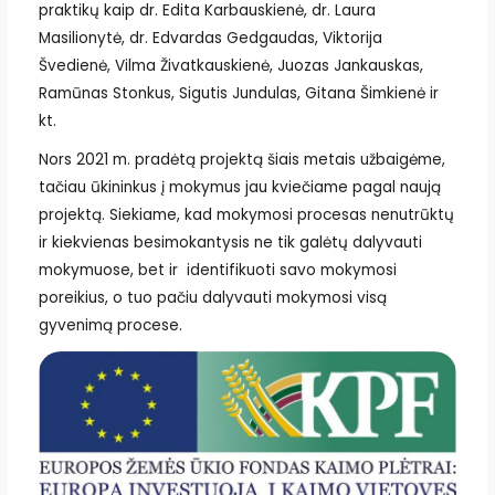
praktikų kaip dr. Edita Karbauskienė, dr. Laura
Masilionytė, dr. Edvardas Gedgaudas, Viktorija
Švedienė, Vilma Živatkauskienė, Juozas Jankauskas,
Ramūnas Stonkus, Sigutis Jundulas, Gitana Šimkienė ir
kt.
Nors 2021 m. pradėtą projektą šiais metais užbaigėme,
tačiau ūkininkus į mokymus jau kviečiame pagal naują
projektą. Siekiame, kad mokymosi procesas nenutrūktų
ir kiekvienas besimokantysis ne tik galėtų dalyvauti
mokymuose, bet ir identifikuoti savo mokymosi
poreikius, o tuo pačiu dalyvauti mokymosi visą
gyvenimą procese.