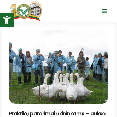
Pereiti
prie
Open toolbar
Main
turinio
Menu
Praktikų patarimai ūkininkams – aukso