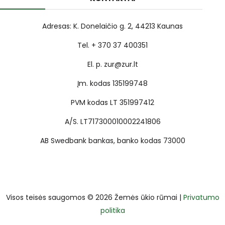
Adresas: K. Donelaičio g. 2, 44213 Kaunas
Tel. + 370 37 400351
El. p. zur@zur.lt
Įm. kodas 135199748
PVM kodas LT 351997412
A/S. LT717300010002241806
AB Swedbank bankas, banko kodas 73000
Visos teisės saugomos © 2026 Žemės ūkio rūmai |
Privatumo
politika