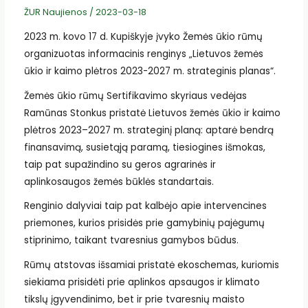
ŽUR Naujienos
/
2023-03-18
2023 m. kovo 17 d. Kupiškyje įvyko Žemės ūkio rūmų
organizuotas informacinis renginys „Lietuvos žemės
ūkio ir kaimo plėtros 2023-2027 m. strateginis planas“.
Žemės ūkio rūmų Sertifikavimo skyriaus vedėjas
Ramūnas Stonkus pristatė Lietuvos žemės ūkio ir kaimo
plėtros 2023–2027 m. strateginį planą: aptarė bendrą
finansavimą, susietąją paramą, tiesiogines išmokas,
taip pat supažindino su geros agrarinės ir
aplinkosaugos žemės būklės standartais.
Renginio dalyviai taip pat kalbėjo apie intervencines
priemones, kurios prisidės prie gamybinių pajėgumų
stiprinimo, taikant tvaresnius gamybos būdus.
Rūmų atstovas išsamiai pristatė ekoschemas, kuriomis
siekiama prisidėti prie aplinkos apsaugos ir klimato
tikslų įgyvendinimo, bet ir prie tvaresnių maisto