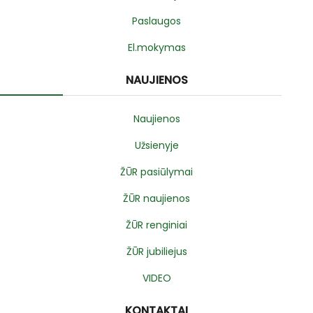
Paslaugos
El.mokymas
NAUJIENOS
Naujienos
Užsienyje
ŽŪR pasiūlymai
ŽŪR naujienos
ŽŪR renginiai
ŽŪR jubiliejus
VIDEO
KONTAKTAI