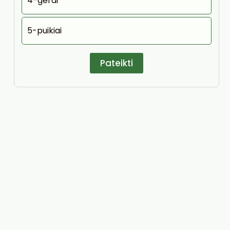
4-gerai
5-puikiai