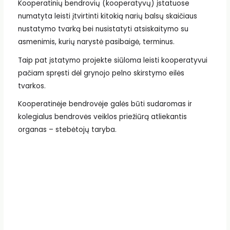
Kooperatinių bendrovių (kooperatyvų) įstatuose
numatyta leisti įtvirtinti kitokią narių balsų skaičiaus
nustatymo tvarką bei nusistatyti atsiskaitymo su
asmenimis, kurių narystė pasibaigė, terminus.
Taip pat įstatymo projekte siūloma leisti kooperatyvui
pačiam spręsti dėl grynojo pelno skirstymo eilės
tvarkos.
Kooperatinėje bendrovėje galės būti sudaromas ir
kolegialus bendrovės veiklos priežiūrą atliekantis
organas – stebėtojų taryba.