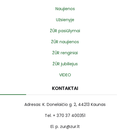
Naujienos
Užsienyje
ŽŪR pasiūlymai
ŽŪR naujienos
ŽŪR renginiai
ŽŪR jubiliejus
VIDEO
KONTAKTAI
Adresas: K. Donelaičio g. 2, 44213 Kaunas
Tel. + 370 37 400351
El. p. zur@zur.lt