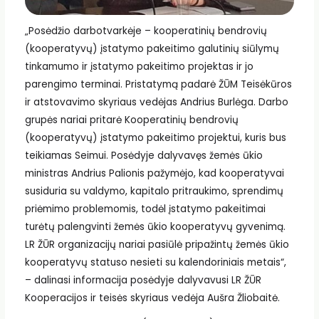
„Posėdžio darbotvarkėje – kooperatinių bendrovių
(kooperatyvų) įstatymo pakeitimo galutinių siūlymų
tinkamumo ir įstatymo pakeitimo projektas ir jo
parengimo terminai. Pristatymą padarė ŽŪM Teisėkūros
ir atstovavimo skyriaus vedėjas Andrius Burlėga. Darbo
grupės nariai pritarė Kooperatinių bendrovių
(kooperatyvų) įstatymo pakeitimo projektui, kuris bus
teikiamas Seimui. Posėdyje dalyvavęs žemės ūkio
ministras Andrius Palionis pažymėjo, kad kooperatyvai
susiduria su valdymo, kapitalo pritraukimo, sprendimų
priėmimo problemomis, todėl įstatymo pakeitimai
turėtų palengvinti žemės ūkio kooperatyvų gyvenimą.
LR ŽŪR organizacijų nariai pasiūlė pripažintų žemės ūkio
kooperatyvų statuso nesieti su kalendoriniais metais“,
– dalinasi informacija posėdyje dalyvavusi LR ŽŪR
Kooperacijos ir teisės skyriaus vedėja Aušra Žliobaitė.