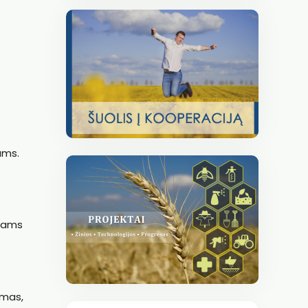
ams.
kiams
emas,