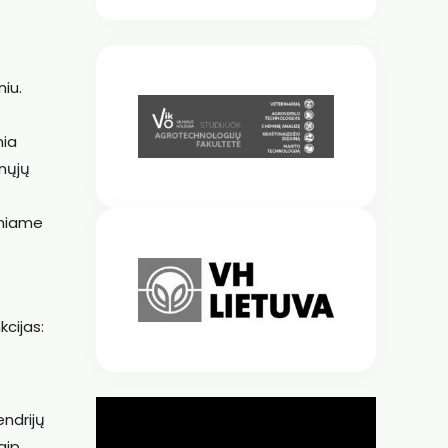
niu.
nia
unųjų
tiniame
kcijas:
endrijų
aip