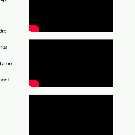
drą,
imus
ietumo
inant