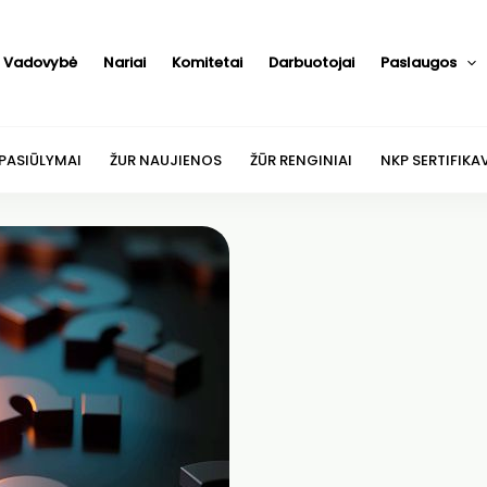
Vadovybė
Nariai
Komitetai
Darbuotojai
Paslaugos
 PASIŪLYMAI
ŽUR NAUJIENOS
ŽŪR RENGINIAI
NKP SERTIFIKA