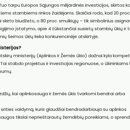
ą. Tuo tarpu Europos Sąjungos milijardinės investicijos, skirtos 
atiems stambiems rinkos žaidėjams. Skaičiai rodo, kad 20 proc
 skirto biudžeto, o 80 proc. smulkiųjų – tik simbolinius asigna
igijimo įstatymo, apie 4 tūkstančiai susietų stambių ūkių ir t
nių šeimos ūkių lieka konkurencinėje atskirtyje.
isterijas?
skirų ministerijų (Aplinkos ir Žemės ūkio) dažnai kyla kompet
 Tai stabdo projektus ir investicijas regionuose, o ūkininkams 
nkumų.
žių, kai aplinkosauga ir žemės ūkis tvarkomi bendrai arba
“ srities valdymą, kuris glaudžiai bendradarbiauja su aplinkos
osaugos tikslai neprieštarautų žemdirbių poreikiams, o spren