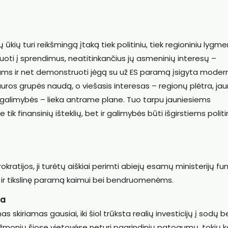
kių turi reikšmingą įtaką tiek politiniu, tiek regioniniu lygme
guoti į sprendimus, neatitinkančius jų asmeninių interesų –
kams ir net demonstruoti jėgą su už ES paramą įsigyta moder
iauros grupės naudą, o viešasis interesas – regionų plėtra, ja
lų galimybės – lieka antrame plane. Tuo tarpu jauniesiems
tik finansinių išteklių, bet ir galimybės būti išgirstiems poli
kratijos, ji turėtų aiškiai perimti abiejų esamų ministerijų fun
ą ir tikslinę paramą kaimui bei bendruomenėms.
ma
 skiriamas gausiai, iki šiol trūksta realių investicijų į sodų b
ė žmonių šiose vietovėse neturi pagrindinių patogumų, tokių k