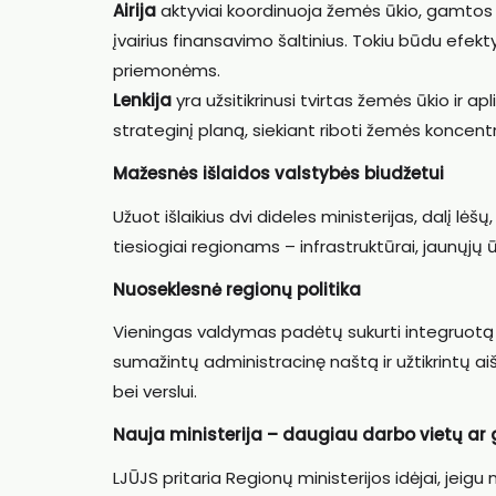
Airija
aktyviai koordinuoja žemės ūkio, gamtos 
įvairius finansavimo šaltinius. Tokiu būdu efek
priemonėms.
Lenkija
yra užsitikrinusi tvirtas žemės ūkio ir 
strateginį planą, siekiant riboti žemės koncentr
Mažesnės išlaidos valstybės biudžetui
Užuot išlaikius dvi dideles ministerijas, dalį lėš
tiesiogiai regionams – infrastruktūrai, jaunų
Nuoseklesnė regionų politika
Vieningas valdymas padėtų sukurti integruotą po
sumažintų administracinę naštą ir užtikrintų a
bei verslui.
Nauja ministerija – daugiau darbo vietų a
LJŪJS pritaria Regionų ministerijos idėjai, jeigu 