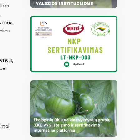
kaimo
.
vimus.
oliau
encijų
bei
dimai