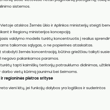
linimo sistemos.
Vietoje atskiros Žemės ūkio ir Aplinkos ministerijų steigti ben
taikant ir Regionų ministerijos koncepciją.
jasis valdymo modelis turėtų koncentruotis į realius sprend
nkams taikomas sąlygas, o ne popierines ataskaitas.
nt stabdyti žemės koncentraciją, būtina griežčiau taikyti sus
i šiol negavo pakankamos paramos.
 turėtų tapti kaimiškų teritorijų patrauklumo didinimas, užtikr
ir darbo vietų kūrimą jaunimui bei šeimoms.
r regioninės plėtros srityse
eta vieni kitų, jei funkcijų dalybos yra logiškos ir suderintos