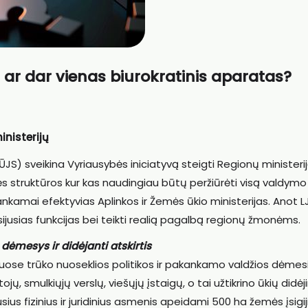
is ar dar vienas biurokratinis aparatas?
inisterijų
ŪJS) sveikina Vyriausybės iniciatyvą steigti Regionų ministerij
ės struktūros kur kas naudingiau būtų peržiūrėti visą valdymo
nkamai efektyvias Aplinkos ir Žemės ūkio ministerijas. Anot L
sijusias funkcijas bei teikti realią pagalbą regionų žmonėms.
ėmesys ir didėjanti atskirtis
se trūko nuoseklios politikos ir pakankamo valdžios dėmesio
ų, smulkiųjų verslų, viešųjų įstaigų, o tai užtikrino ūkių didėj
usius fizinius ir juridinius asmenis apeidami 500 ha žemės įsigi