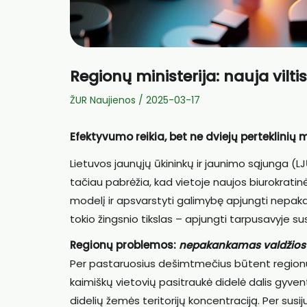
Regionų ministerija: nauja vilt
ŽUR Naujienos
/
2025-03-17
Efektyvumo reikia, bet ne dviejų perteklinių m
Lietuvos jaunųjų ūkininkų ir jaunimo sąjunga (LJ
tačiau pabrėžia, kad vietoje naujos biurokratin
modelį ir apsvarstyti galimybę apjungti nepaka
tokio žingsnio tikslas – apjungti tarpusavyje su
Regionų problemos:
nepakankamas valdžios d
Per pastaruosius dešimtmečius būtent regionuo
kaimiškų vietovių pasitraukė didelė dalis gyventoj
didelių žemės teritorijų koncentraciją. Per susij