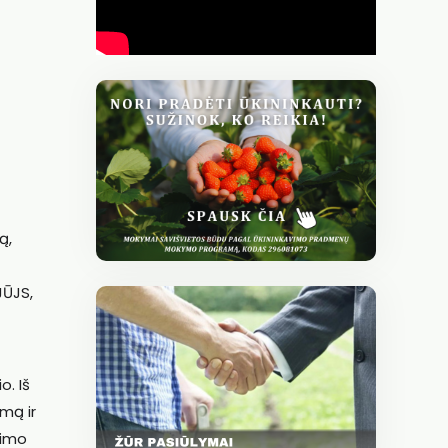
ą,
JŪJS,
. Iš
imą ir
jimo