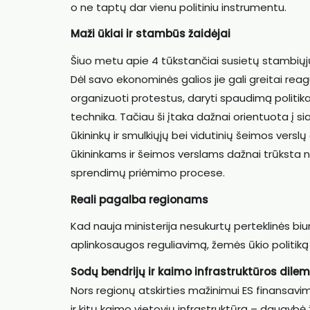
o ne taptų dar vienu politiniu instrumentu.
Maži ūkiai ir stambūs žaidėjai
Šiuo metu apie 4 tūkstančiai susietų stambiųjų ū
Dėl savo ekonominės galios jie gali greitai rea
organizuoti protestus, daryti spaudimą politi
technika. Tačiau ši įtaka dažnai orientuota į s
ūkininkų ir smulkiųjų bei vidutinių šeimos vers
ūkininkams ir šeimos verslams dažnai trūksta ne 
sprendimų priėmimo procese.
Reali pagalba regionams
Kad nauja ministerija nesukurtų perteklinės biuro
aplinkosaugos reguliavimą, žemės ūkio politik
Sodų bendrijų ir kaimo infrastruktūros dile
Nors regionų atskirties mažinimui ES finansavimas
ir kitų kaimo vietovių infrastruktūrą – daugyb