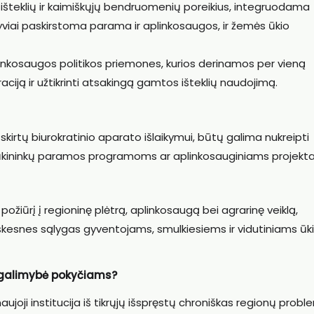
išteklių ir kaimiškųjų bendruomenių poreikius, integruodama
tyviai paskirstoma parama ir aplinkosaugos, ir žemės ūkio
aplinkosaugos politikos priemones, kurios derinamos per vieną
aciją ir užtikrinti atsakingą gamtos išteklių naudojimą.
ų, skirtų biurokratinio aparato išlaikymui, būtų galima nukreipti
jų ūkininkų paramos programoms ar aplinkosauginiams projekt
žiūrį į regioninę plėtrą, aplinkosaugą bei agrarinę veiklą,
iškesnes sąlygas gyventojams, smulkiesiems ir vidutiniams ū
r galimybė pokyčiams?
naujoji institucija iš tikrųjų išspręstų chroniškas regionų probl