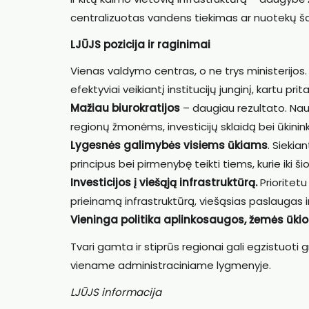
centralizuotas vandens tiekimas ar nuotekų ša
LJŪJS pozicija ir raginimai
Vienas valdymo centras, o ne trys ministerijos. 
efektyviai veikiantį institucijų junginį, kartu pri
Mažiau biurokratijos
– daugiau rezultato. Nau
regionų žmonėms, investicijų sklaidą bei ūkini
Lygesnės galimybės visiems ūkiams
. Siekia
principus bei pirmenybę teikti tiems, kurie ik
Investicijos į viešąją infrastruktūrą.
Prioritetu
prieinamą infrastruktūrą, viešąsias paslaugas 
Vieninga politika aplinkosaugos, žemės ūkio i
Tvari gamta ir stiprūs regionai gali egzistuoti gr
viename administraciniame lygmenyje.
LJŪJS informacija