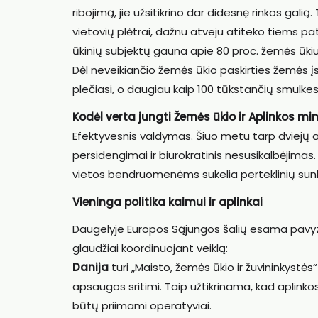
ribojimą, jie užsitikrino dar didesnę rinkos gali
vietovių plėtrai, dažnu atveju atiteko tiems p
ūkinių subjektų gauna apie 80 proc. žemės ūkiui
Dėl neveikiančio žemės ūkio paskirties žemės įs
plečiasi, o daugiau kaip 100 tūkstančių smulkes
Kodėl verta jungti Žemės ūkio ir Aplinkos min
Efektyvesnis valdymas. Šiuo metu tarp dviejų at
persidengimai ir biurokratinis nesusikalbėjimas.
vietos bendruomenėms sukelia perteklinių su
Vieninga politika kaimui ir aplinkai
Daugelyje Europos Sąjungos šalių esama pavyzd
glaudžiai koordinuojant veiklą:
Danija
turi „Maisto, žemės ūkio ir žuvininkystės
apsaugos sritimi. Taip užtikrinama, kad aplink
būtų priimami operatyviai.